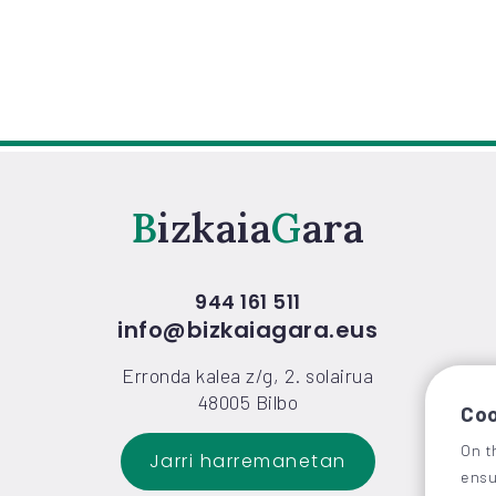
Bizkaia
Gara
944 161 511
info@bizkaiagara.eus
Erronda kalea z/g, 2. solairua
48005 Bilbo
Coo
On t
Jarri harremanetan
ensu