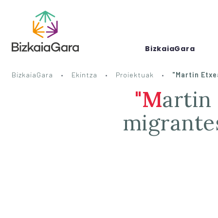
BizkaiaGara
BizkaiaGara
Ekintza
Proiektuak
"Martin Etxe
"Martin Etxea", espacio para personas
migrantes