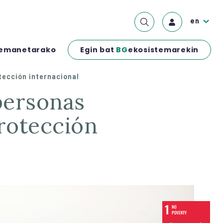
en
Egin bat
BG
ekosistemarekin
emanetarako
tección internacional
protección