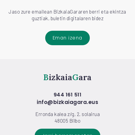
Jaso zure emailean BizkaiaGararen berri eta ekintza
guztiak, buletin digitalaren bidez
Eman izena
Bizkaia
Gara
944 161 511
info@bizkaiagara.eus
Erronda kalea z/g, 2. solairua
48005 Bilbo