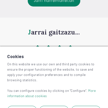
Jarri harremanetan
Jarrai gaitzazu...
Cookies
On this website we use our own and third party cookies to
ensure the proper functioning of the website, to save and
©
2026
BIZKAIAGARA
apply your configuration preferences and to compile
Irisgarritasuna
browsing statistics.
Lege-oharra eta pribatutasuna
Cookieak
You can configure cookies by clicking on "Configure".
More
information about cookies