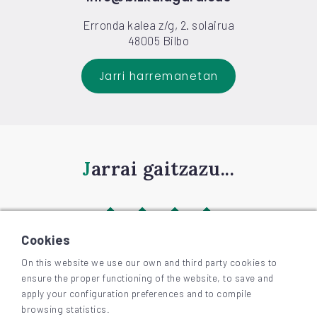
Erronda kalea z/g, 2. solairua
48005 Bilbo
Jarri harremanetan
Jarrai gaitzazu...
Cookies
On this website we use our own and third party cookies to
ensure the proper functioning of the website, to save and
©
2026
BIZKAIAGARA
apply your configuration preferences and to compile
Irisgarritasuna
browsing statistics.
Lege-oharra eta pribatutasuna