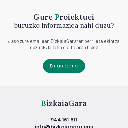
Gure
Proiektuei
buruzko informazioa nahi duzu?
Jaso zure emailean BizkaiaGararen berri eta ekintza
guztiak, buletin digitalaren bidez
Eman izena
Bizkaia
Gara
944 161 511
info@bizkaiagara.eus