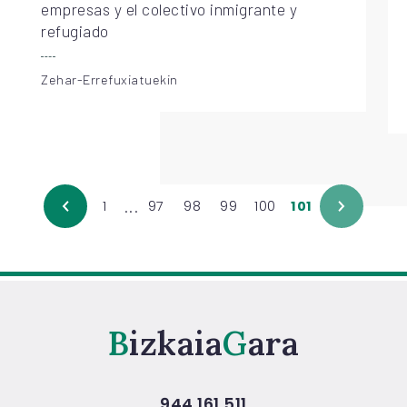
empresas y el colectivo inmigrante y
refugiado
Zehar-Errefuxiatuekin
...
1
97
98
99
100
101
Bizkaia
Gara
944 161 511