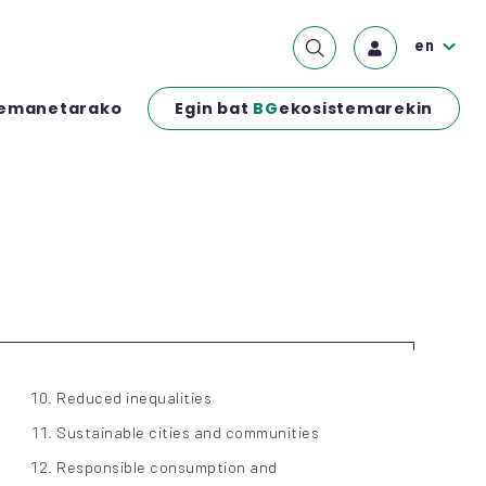
en
Egin bat
BG
ekosistemarekin
emanetarako
Reduced inequalities
Sustainable cities and communities
Responsible consumption and