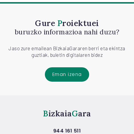
Gure
Proiektuei
buruzko informazioa nahi duzu?
Jaso zure emailean BizkaiaGararen berri eta ekintza
guztiak, buletin digitalaren bidez
Eman izena
Bizkaia
Gara
944 161 511