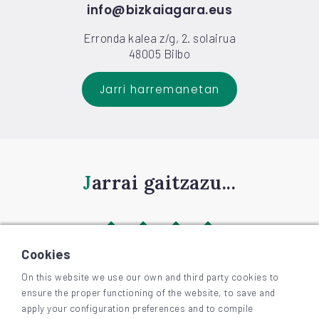
info@bizkaiagara.eus
Erronda kalea z/g, 2. solairua
48005 Bilbo
Jarri harremanetan
Jarrai gaitzazu...
Cookies
On this website we use our own and third party cookies to
ensure the proper functioning of the website, to save and
©
2026
BIZKAIAGARA
apply your configuration preferences and to compile
Irisgarritasuna