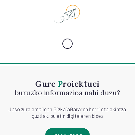
Gure
Proiektuei
buruzko informazioa nahi duzu?
Jaso zure emailean BizkaiaGararen berri eta ekintza
guztiak, buletin digitalaren bidez