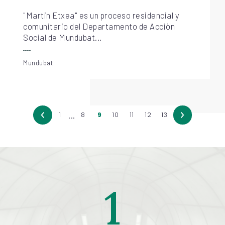
"Martin Etxea" es un proceso residencial y
comunitario del Departamento de Acciòn
Social de Mundubat...
Mundubat
...
1
8
9
10
11
12
13
1