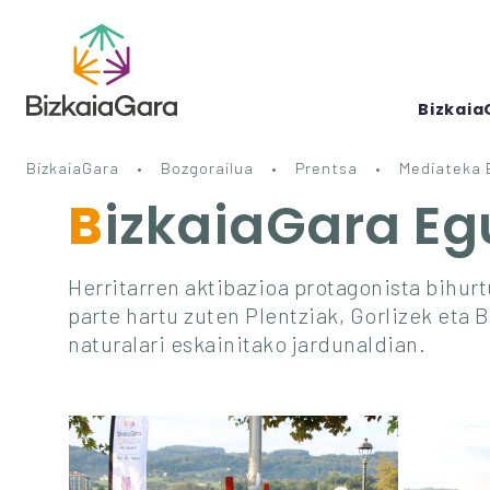
Bizkaia
BizkaiaGara
Bozgorailua
Prentsa
Mediateka 
BizkaiaGara E
Herritarren aktibazioa protagonista bihu
parte hartu zuten Plentziak, Gorlizek eta 
naturalari eskainitako jardunaldian.