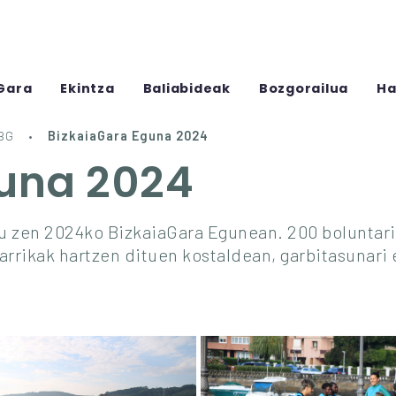
Gara
Ekintza
Baliabideak
Bozgorailua
Ha
BG
BizkaiaGara Eguna 2024
guna 2024
rtu zen 2024ko BizkaiaGara Egunean. 200 boluntar
Barrikak hartzen dituen kostaldean, garbitasunari