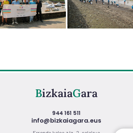
Bizkaia
Gara
944 161 511
info@bizkaiagara.eus
Erronda kalea z/g, 2. solairua