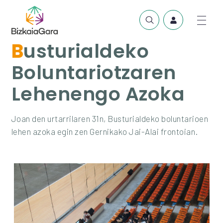
Busturialdeko
Boluntariotzaren
Lehenengo Azoka
Joan den urtarrilaren 31n, Busturialdeko boluntarioen
lehen azoka egin zen Gernikako Jai-Alai frontoian.