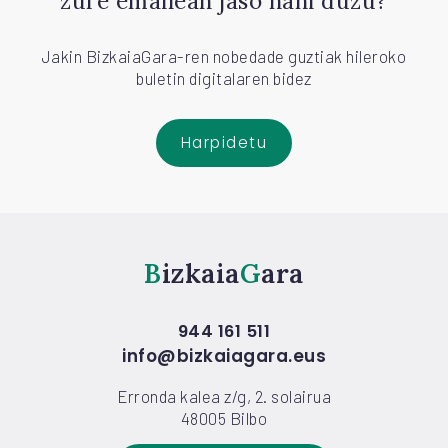
zure emailean jaso nahi duzu?
Jakin BizkaiaGara-ren nobedade guztiak hileroko
buletin digitalaren bidez
Harpidetu
Bizkaia
Gara
944 161 511
info@bizkaiagara.eus
Erronda kalea z/g, 2. solairua
48005 Bilbo