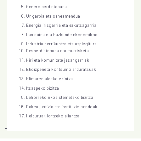
Genero berdintasuna
Ur garbia eta saneamendua
Energia irisgarria eta ezkutsagarria
Lan duina eta hazkunde ekonomikoa
Industria berrikuntza eta azpiegitura
Desberdintasuna eta murrisketa
Hiri eta komunitate jasangarriak
Ekoizpeneta kontsumo arduratsuak
Klimaren aldeko ekintza
Itsaspeko bizitza
Lehorreko ekosistemetako bizitza
Bakea justizia eta instituzio sendoak
Helburuak lortzeko aliantza