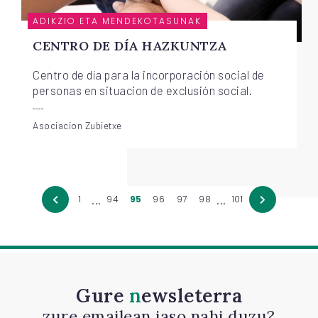
ADIKZIO ETA MENDEKOTASUNAK
CENTRO DE DÍA HAZKUNTZA
Centro de día para la incorporación social de
personas en situacion de exclusión social.
Asociacion Zubietxe
...
...
1
94
95
96
97
98
101
Gure
newsleterra
zure emailean jaso nahi duzu?