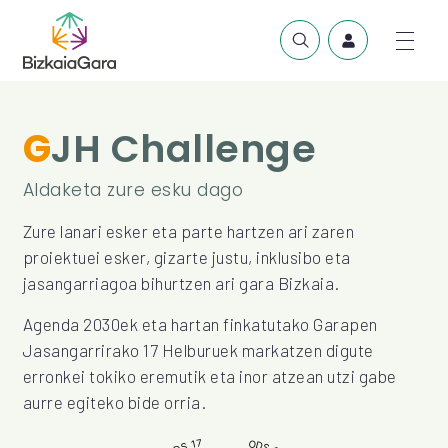
GJH Challenge
Aldaketa zure esku dago
Zure lanari esker eta parte hartzen ari zaren
proiektuei esker, gizarte justu, inklusibo eta
jasangarriagoa bihurtzen ari gara Bizkaia.
Agenda 2030ek eta hartan finkatutako Garapen
Jasangarrirako 17 Helburuek markatzen digute
erronkei tokiko eremutik eta inor atzean utzi gabe
aurre egiteko bide orria.