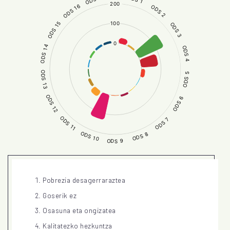
Pobrezia desagerraraztea
Goserik ez
Osasuna eta ongizatea
Kalitatezko hezkuntza