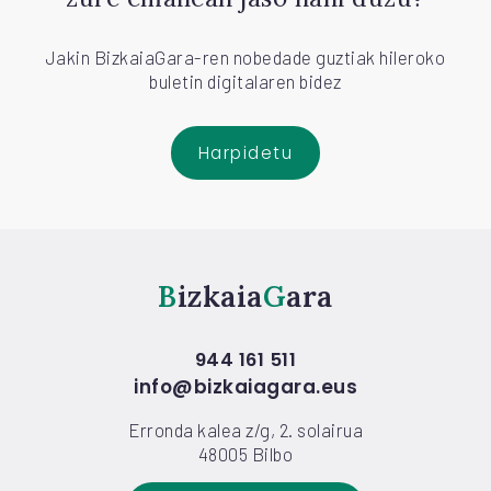
Jakin BizkaiaGara-ren nobedade guztiak hileroko
buletin digitalaren bidez
Harpidetu
Bizkaia
Gara
944 161 511
info@bizkaiagara.eus
Erronda kalea z/g, 2. solairua
48005 Bilbo