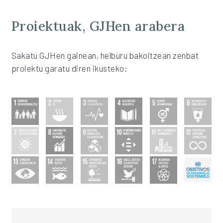
Proiektuak, GJHen arabera
Sakatu GJHen gainean, helburu bakoitzean zenbat
proiektu garatu diren ikusteko: