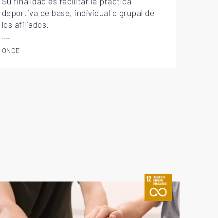
Su finalidad es facilitar la práctica
deportiva de base, individual o grupal de
los afiliados.
ONCE