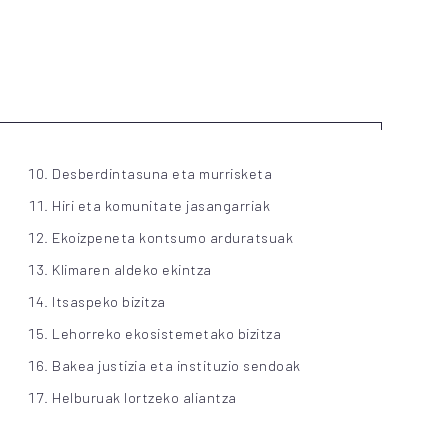
Desberdintasuna eta murrisketa
Hiri eta komunitate jasangarriak
Ekoizpeneta kontsumo arduratsuak
Klimaren aldeko ekintza
Itsaspeko bizitza
Lehorreko ekosistemetako bizitza
Bakea justizia eta instituzio sendoak
Helburuak lortzeko aliantza