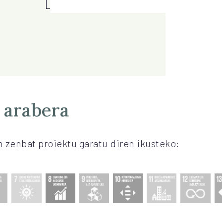
 arabera
 zenbat proiektu garatu diren ikusteko: