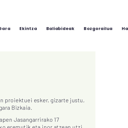
Gara
Ekintza
Baliabideak
Bozgorailua
Ha
n proiektuei esker, gizarte justu,
gara Bizkaia.
apen Jasangarrirako 17
o eremutik eta inor atzean utzi