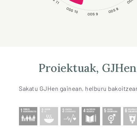
Proiektuak, GJHen
Sakatu GJHen gainean, helburu bakoitzean