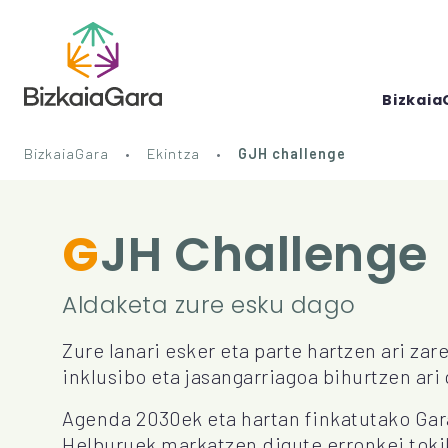
Bizkaia
BizkaiaGara
Ekintza
GJH challenge
GJH Challenge
Aldaketa zure esku dago
Zure lanari esker eta parte hartzen ari zare
inklusibo eta jasangarriagoa bihurtzen ari 
Agenda 2030ek eta hartan finkatutako Gar
Helburuek markatzen digute erronkei tokik