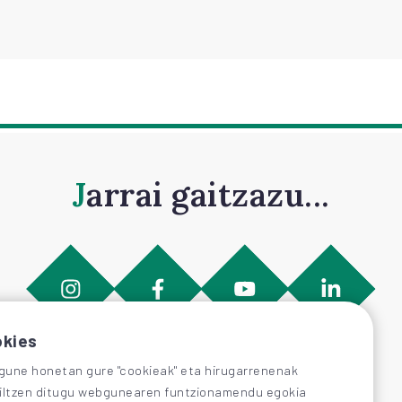
Jarrai gaitzazu...
kies
une honetan gure "cookieak" eta hirugarrenenak
iltzen ditugu webgunearen funtzionamendu egokia