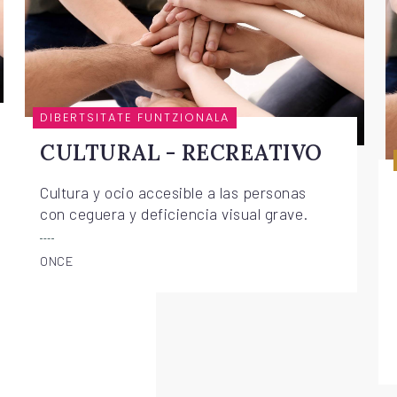
DIBERTSITATE FUNTZIONALA
CULTURAL - RECREATIVO
Cultura y ocio accesible a las personas
con ceguera y deficiencia visual grave.
ONCE