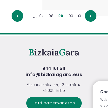
...
1
97
98
99
100
101
Bizkaia
Gara
944 161 511
info@bizkaiagara.eus
Erronda kalea z/g, 2. solairua
48005 Bilbo
Coo
Webg
Jarri harremanetan
erab