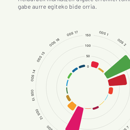
gabe aurre egiteko bide orria.