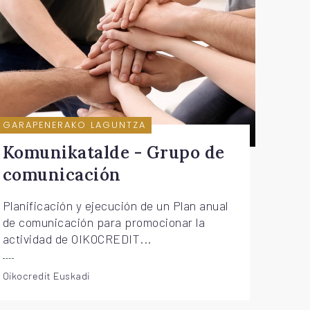
GARAPENERAKO LAGUNTZA
Komunikatalde - Grupo de
comunicación
Planificación y ejecución de un Plan anual
de comunicación para promocionar la
actividad de OIKOCREDIT...
Oikocredit Euskadi