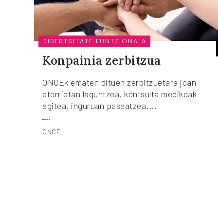
DIBERTSITATE FUNTZIONALA
Konpainia zerbitzua
ONCEk ematen dituen zerbitzuetara joan-
etorrietan laguntzea, kontsulta medikoak
egitea, inguruan paseatzea....
ONCE