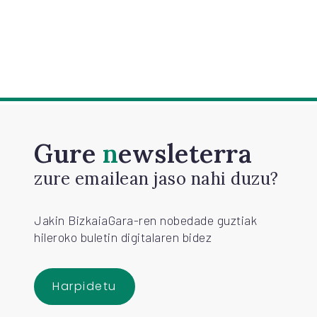
Gure
newsleterra
zure emailean jaso nahi duzu?
Jakin BizkaiaGara-ren nobedade guztiak
hileroko buletin digitalaren bidez
Harpidetu