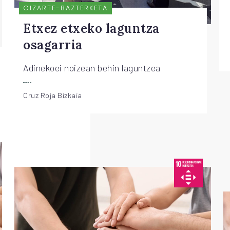
GIZARTE-BAZTERKETA
Etxez etxeko laguntza
osagarria
Adinekoei noizean behin laguntzea
Cruz Roja Bizkaia