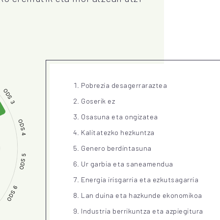
Pobrezia desagerraraztea
Goserik ez
Osasuna eta ongizatea
Kalitatezko hezkuntza
Genero berdintasuna
Ur garbia eta saneamendua
Energia irisgarria eta ezkutsagarria
Lan duina eta hazkunde ekonomikoa
Industria berrikuntza eta azpiegitura