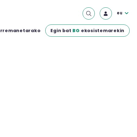
eu
Egin bat
BG
ekosistemarekin
rremanetarako