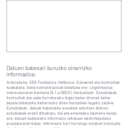
Datuen babesari buruzko oinarrizko
informazioa:
Arduraduna: EDE Fundazioa; Helburua: Eskaerak eta kontsultak
kudeatzea, baita komunikazioak bidaltzea ere; Legitimazioa:
interesdunaren baimena (6.1.a DBEO); Hartzaileak: Eskabideak,
kontsultak eta xede horretarako legez behar direnak behar
bezala betetzeko beharrezko diren hartzaileei lagako zaizkie.
Eskubideak: datuak babesteko araudiak aitortzen dizkion
eskubideak erabil ditzakezu, bai eta emandako baimena kendu
ere, datuak babesteko informazio xehatuan deskribatutako
prozeduraren bidez. Informazio hori hurrengo estekan kontsulta