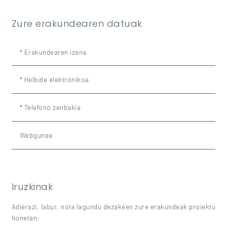
Zure erakundearen datuak
* Erakundearen izena
* Helbide elektronikoa
* Telefono zenbakia
Webgunea
Iruzkinak
Adierazi, labur, nola lagundu dezakeen zure erakundeak proiektu
honetan: