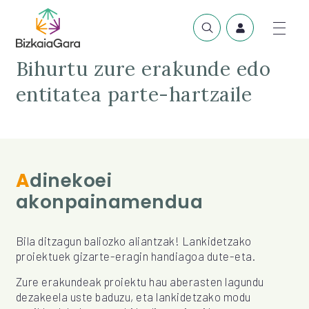
Bihurtu zure erakunde edo
entitatea parte-hartzaile
Adinekoei
akonpainamendua
Bila ditzagun baliozko aliantzak! Lankidetzako
proiektuek gizarte-eragin handiagoa dute-eta.
Zure erakundeak proiektu hau aberasten lagundu
dezakeela uste baduzu, eta lankidetzako modu