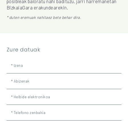
posibleak baloratu nahi badituzu, jarri harremanetan
BizkaiaGara erakundearekin.
* duten eremuak nahitaez bete behar dira.
Zure datuak
* Izena
* Abizenak
* Helbide elektronikoa
* Telefono zenbakia