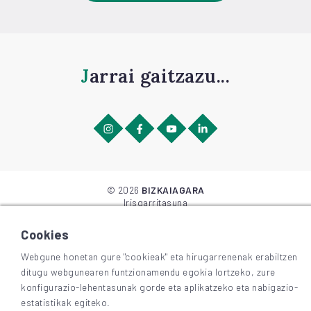
Jarrai gaitzazu...
©
2026
BIZKAIAGARA
Irisgarritasuna
Lege-oharra eta pribatutasuna
Cookieak
Cookies
Webgune honetan gure "cookieak" eta hirugarrenenak erabiltzen
ditugu webgunearen funtzionamendu egokia lortzeko, zure
konfigurazio-lehentasunak gorde eta aplikatzeko eta nabigazio-
estatistikak egiteko.