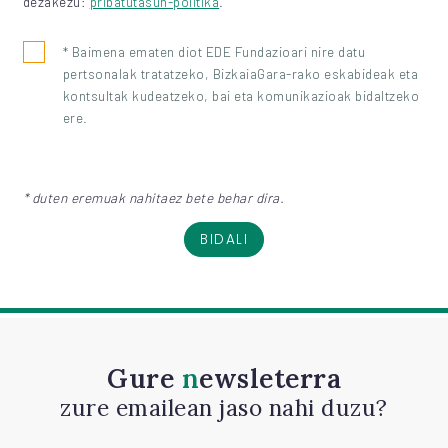
dezakezu:
pribatutasun-politika
.
* Baimena ematen diot EDE Fundazioari nire datu
pertsonalak tratatzeko, BizkaiaGara-rako eskabideak eta
kontsultak kudeatzeko, bai eta komunikazioak bidaltzeko
ere.
* duten eremuak nahitaez bete behar dira.
BIDALI
Gure
newsleterra
zure emailean jaso nahi duzu?