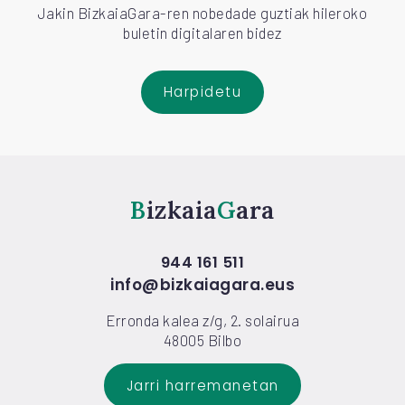
Jakin BizkaiaGara-ren nobedade guztiak hileroko
buletin digitalaren bidez
Harpidetu
Bizkaia
Gara
944 161 511
info@bizkaiagara.eus
Erronda kalea z/g, 2. solairua
48005 Bilbo
Jarri harremanetan