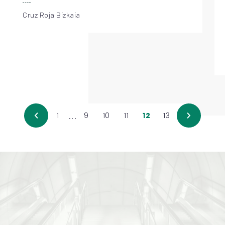
situación de soledad no deseada
Cruz Roja Bizkaia
...
1
9
10
11
12
13