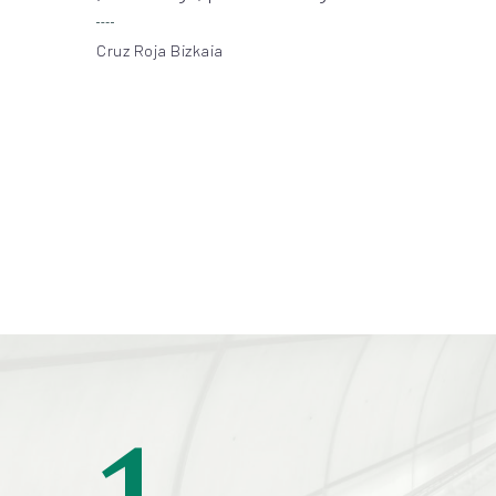
almacén de ayudas técnicas en Bilbao
(Txurdinaga) para la entrega...
Cruz Roja Bizkaia