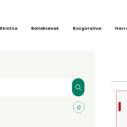
Ekintza
Baliabideak
Bozgorailua
Harr
Vacaciones de vera
Nos faltan personas para poder
turnos de vacaciones.