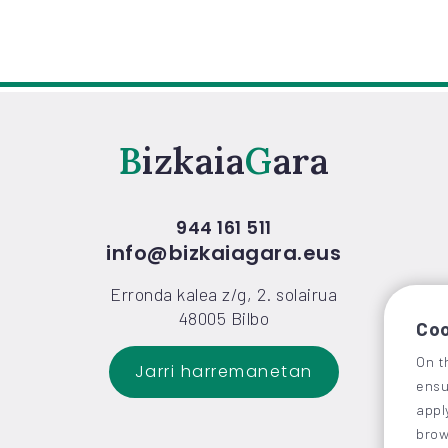
Bizkaia
Gara
944 161 511
info@bizkaiagara.eus
Coo
Erronda kalea z/g, 2. solairua
48005 Bilbo
On t
ensu
Jarri harremanetan
appl
brow