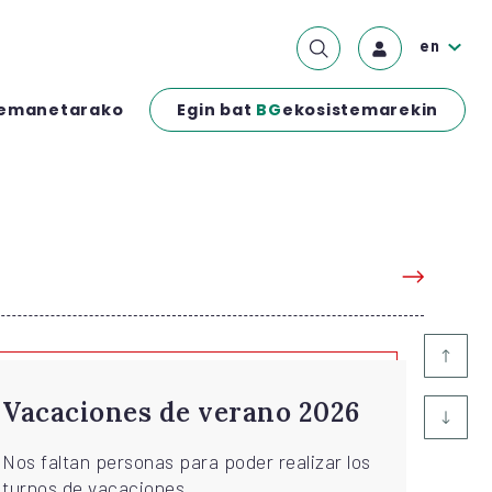
en
Egin bat
BG
ekosistemarekin
emanetarako
no 2026
Campamento de Aco
para menores sahar
 realizar los
con diversidad funci