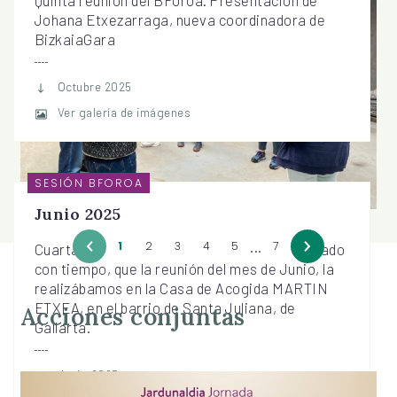
Johana Etxezarraga, nueva coordinadora de
BizkaiaGara
Octubre 2025
Ver galería de imágenes
SESIÓN BFOROA
Junio 2025
...
1
2
3
4
5
7
Cuarta reunión del BForoa. Se había planificado
con tiempo, que la reunión del mes de Junio, la
realizábamos en la Casa de Acogida MARTIN
ETXEA, en el barrio de Santa Juliana, de
Acciones conjuntas
Gallarta.
Junio 2025