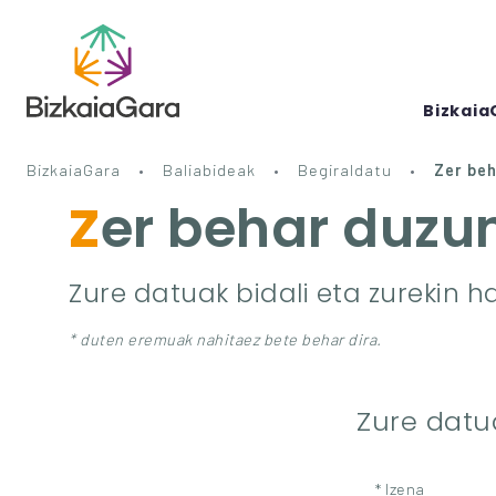
Bizkaia
BizkaiaGara
Baliabideak
Begiraldatu
Zer be
Zer behar duzu
Zure datuak bidali eta zurekin h
* duten eremuak nahitaez bete behar dira.
Zure datu
* Izena