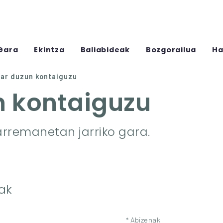
Gara
Ekintza
Baliabideak
Bozgorailua
Ha
har duzun kontaiguzu
n kontaiguzu
arremanetan jarriko gara.
ak
* Abizenak