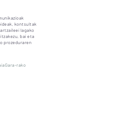
munikazioak
bideak, kontsultak
artzaileei lagako
itzakezu, bai eta
o prozeduraren
kaiaGara-rako