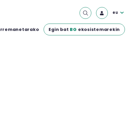
eu
Egin bat
BG
ekosistemarekin
rremanetarako