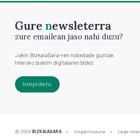
Gure
newsleterra
zure emailean jaso nahi duzu?
Jakin BizkaiaGara-ren nobedade guztiak
hileroko buletin digitalaren bidez
Harpidetu
©
2026
BIZKAIAGARA
Irisgarritasuna
Lege-ohar