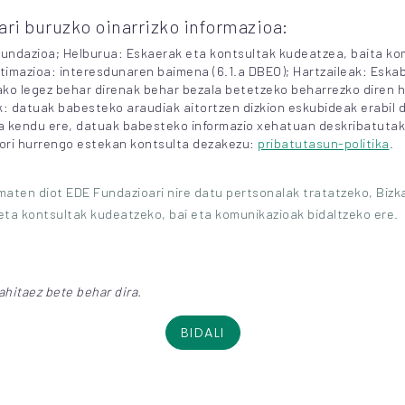
ri buruzko oinarrizko informazioa:
undazioa; Helburua: Eskaerak eta kontsultak kudeatzea, baita ko
itimazioa: interesdunaren baimena (6.1.a DBEO); Hartzaileak: Eska
ko legez behar direnak behar bezala betetzeko beharrezko diren h
k: datuak babesteko araudiak aitortzen dizkion eskubideak erabil d
kendu ere, datuak babesteko informazio xehatuan deskribatutak
hori hurrengo estekan kontsulta dezakezu:
pribatutasun-politika
.
maten diot EDE Fundazioari nire datu pertsonalak tratatzeko, Biz
eta kontsultak kudeatzeko, bai eta komunikazioak bidaltzeko ere.
hitaez bete behar dira.
BIDALI