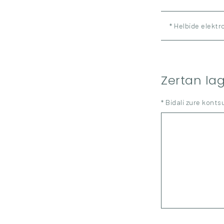
* Helbide elektr
Zertan la
* Bidali zure konts