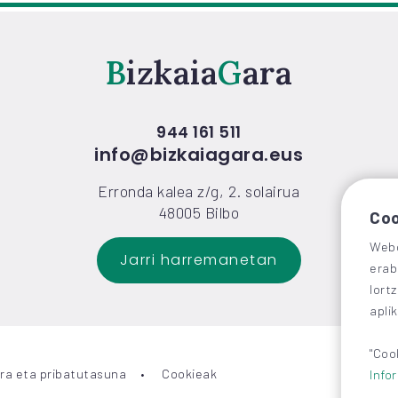
Bizkaia
Gara
944 161 511
info@bizkaiagara.eus
Erronda kalea z/g, 2. solairua
48005 Bilbo
Coo
Webg
Jarri harremanetan
erab
lort
apli
"Coo
ra eta pribatutasuna
Cookieak
Info