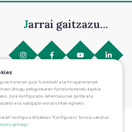
Jarrai gaitzazu...
kies
une honetan gure "cookieak" eta hirugarrenenak
iltzen ditugu webgunearen funtzionamendu egokia
zeko, zure konfigurazio-lehentasunak gorde eta
katzeko eta nabigazio-estatistikak egiteko.
kieak" konfigura ditzakezu "Konfiguratu" botoia sakatuz.
rmazio gehiago