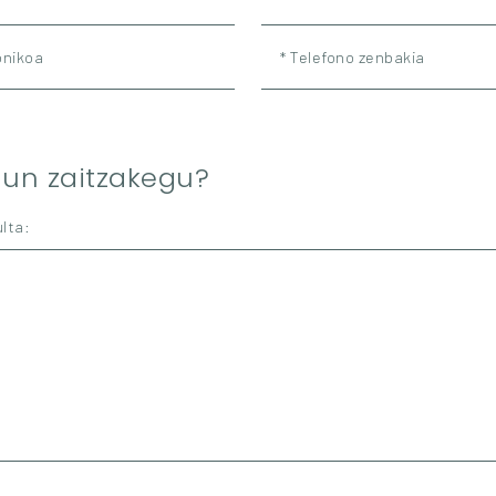
onikoa
* Telefono zenbakia
gun zaitzakegu?
ulta: