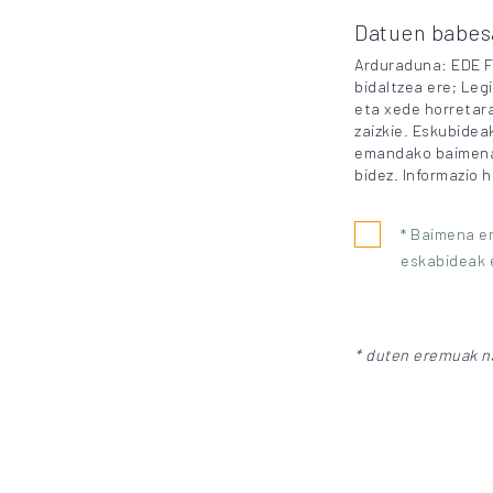
Datuen babesa
Arduraduna: EDE F
bidaltzea ere; Leg
eta xede horretara
zaizkie. Eskubidea
emandako baimena 
bidez. Informazio 
* Baimena e
eskabideak 
* duten eremuak na