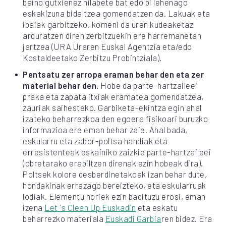
baino gutxienez hilabete bat edo bi lehenago
eskakizuna bidaltzea gomendatzen da. Lakuak eta
ibaiak garbitzeko, komeni da uren kudeaketaz
arduratzen diren zerbitzuekin ere harremanetan
jartzea (URA Uraren Euskal Agentzia eta/edo
Kostaldeetako Zerbitzu Probintziala).
Pentsatu zer arropa eraman behar den eta zer
material behar den.
Hobe da parte-hartzaileei
praka eta zapata itxiak eramatea gomendatzea,
zauriak saihesteko. Garbiketa-ekintza egin ahal
izateko beharrezkoa den egoera fisikoari buruzko
informazioa ere eman behar zaie. Ahal bada,
eskularru eta zabor-poltsa handiak eta
erresistenteak eskainiko zaizkie parte-hartzaileei
(obretarako erabiltzen direnak ezin hobeak dira).
Poltsek kolore desberdinetakoak izan behar dute,
hondakinak errazago bereizteko, eta eskularruak
lodiak. Elementu horiek ezin badituzu erosi, eman
izena
Let 's Clean Up Euskadin
eta eskatu
beharrezko materiala
Euskadi Garbia
ren bidez. Era