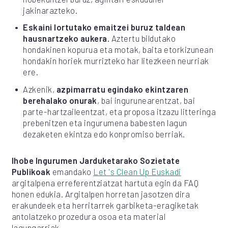
jakinarazteko.
Eskaini lortutako emaitzei buruz taldean
hausnartzeko aukera.
Aztertu bildutako
hondakinen kopurua eta motak, baita etorkizunean
hondakin horiek murrizteko har litezkeen neurriak
ere.
Azkenik,
azpimarratu egindako ekintzaren
berehalako onurak
, bai ingurunearentzat, bai
parte-hartzaileentzat, eta proposa itzazu litteringa
prebenitzen eta ingurumena babesten lagun
dezaketen ekintza edo konpromiso berriak.
Ihobe Ingurumen Jarduketarako Sozietate
Publikoak
emandako
Let 's Clean Up Euskadi
argitalpena erreferentziatzat hartuta egin da FAQ
honen edukia. Argitalpen horretan jasotzen dira
erakundeek eta herritarrek garbiketa-eragiketak
antolatzeko prozedura osoa eta material
lagungarriak.