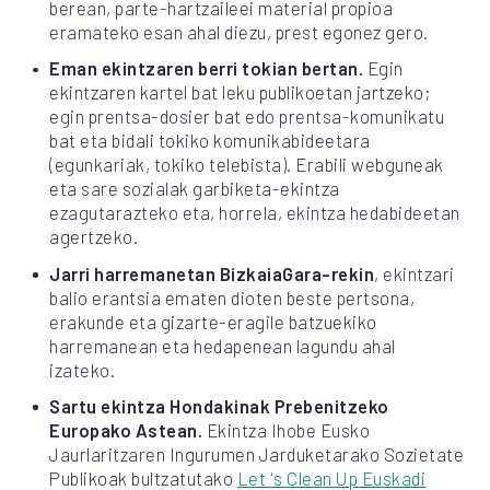
berean, parte-hartzaileei material propioa
eramateko esan ahal diezu, prest egonez gero.
Eman ekintzaren berri tokian bertan.
Egin
ekintzaren kartel bat leku publikoetan jartzeko;
egin prentsa-dosier bat edo prentsa-komunikatu
bat eta bidali tokiko komunikabideetara
(egunkariak, tokiko telebista). Erabili webguneak
eta sare sozialak garbiketa-ekintza
ezagutarazteko eta, horrela, ekintza hedabideetan
agertzeko.
Jarri harremanetan BizkaiaGara-rekin
, ekintzari
balio erantsia ematen dioten beste pertsona,
erakunde eta gizarte-eragile batzuekiko
harremanean eta hedapenean lagundu ahal
izateko.
Sartu ekintza Hondakinak Prebenitzeko
Europako Astean.
Ekintza Ihobe Eusko
Jaurlaritzaren Ingurumen Jarduketarako Sozietate
Publikoak bultzatutako
Let 's Clean Up Euskadi