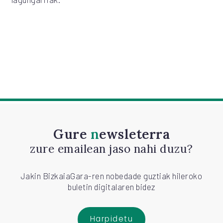
Gure
newsleterra
zure emailean jaso nahi duzu?
Jakin BizkaiaGara-ren nobedade guztiak hileroko
buletin digitalaren bidez
Harpidetu