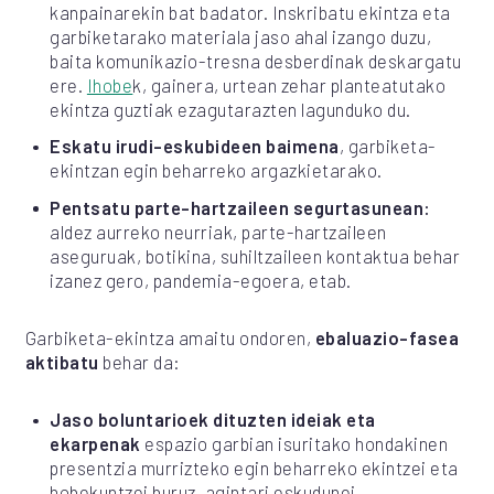
kanpainarekin bat badator. Inskribatu ekintza eta
garbiketarako materiala jaso ahal izango duzu,
baita komunikazio-tresna desberdinak deskargatu
ere.
Ihobe
k, gainera, urtean zehar planteatutako
ekintza guztiak ezagutarazten lagunduko du.
Eskatu irudi-eskubideen baimena
, garbiketa-
ekintzan egin beharreko argazkietarako.
Pentsatu parte-hartzaileen segurtasunean:
aldez aurreko neurriak, parte-hartzaileen
aseguruak, botikina, suhiltzaileen kontaktua behar
izanez gero, pandemia-egoera, etab.
Garbiketa-ekintza amaitu ondoren,
ebaluazio-fasea
aktibatu
behar da:
Jaso boluntarioek dituzten ideiak eta
ekarpenak
espazio garbian isuritako hondakinen
presentzia murrizteko egin beharreko ekintzei eta
hobekuntzei buruz, agintari eskudunei