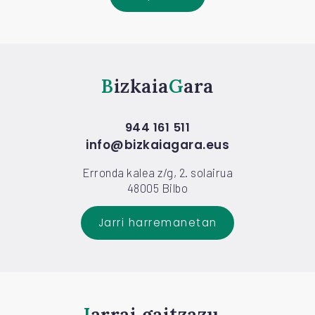
Bizkaia
Gara
944 161 511
info@bizkaiagara.eus
Erronda kalea z/g, 2. solairua
48005 Bilbo
Jarri harremanetan
Jarrai gaitzazu...