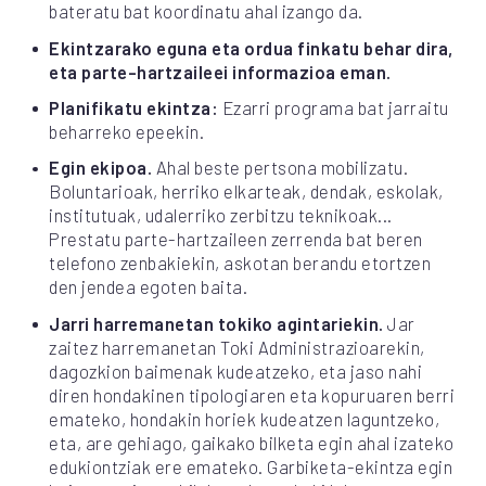
bateratu bat koordinatu ahal izango da.
Ekintzarako eguna eta ordua finkatu behar dira,
eta parte-hartzaileei informazioa eman.
Planifikatu ekintza:
Ezarri programa bat jarraitu
beharreko epeekin.
Egin ekipoa.
Ahal beste pertsona mobilizatu.
Boluntarioak, herriko elkarteak, dendak, eskolak,
institutuak, udalerriko zerbitzu teknikoak...
Prestatu parte-hartzaileen zerrenda bat beren
telefono zenbakiekin, askotan berandu etortzen
den jendea egoten baita.
Jarri harremanetan tokiko agintariekin.
Jar
zaitez harremanetan Toki Administrazioarekin,
dagozkion baimenak kudeatzeko, eta jaso nahi
diren hondakinen tipologiaren eta kopuruaren berri
emateko, hondakin horiek kudeatzen laguntzeko,
eta, are gehiago, gaikako bilketa egin ahal izateko
edukiontziak ere emateko. Garbiketa-ekintza egin