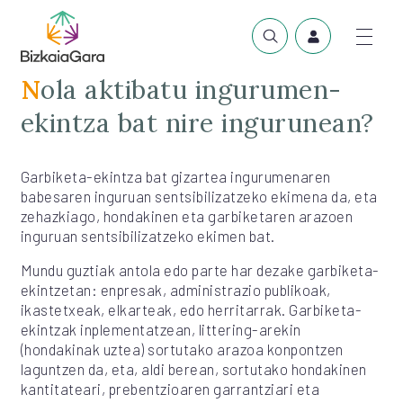
Nola aktibatu ingurumen-
ekintza bat nire ingurunean?
Garbiketa-ekintza bat gizartea ingurumenaren
babesaren inguruan sentsibilizatzeko ekimena da, eta
zehazkiago, hondakinen eta garbiketaren arazoen
inguruan sentsibilizatzeko ekimen bat.
Mundu guztiak antola edo parte har dezake garbiketa-
ekintzetan: enpresak, administrazio publikoak,
ikastetxeak, elkarteak, edo herritarrak. Garbiketa-
ekintzak inplementatzean, littering-arekin
(hondakinak uztea) sortutako arazoa konpontzen
laguntzen da, eta, aldi berean, sortutako hondakinen
kantitateari, prebentzioaren garrantziari eta