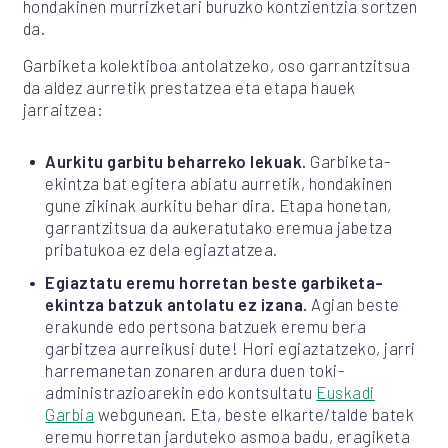
hondakinen murrizketari buruzko kontzientzia sortzen
da.
Garbiketa kolektiboa antolatzeko, oso garrantzitsua
da aldez aurretik prestatzea eta etapa hauek
jarraitzea:
Aurkitu garbitu beharreko lekuak.
Garbiketa-
ekintza bat egitera abiatu aurretik, hondakinen
gune zikinak aurkitu behar dira. Etapa honetan,
garrantzitsua da aukeratutako eremua jabetza
pribatukoa ez dela egiaztatzea.
Egiaztatu eremu horretan beste garbiketa-
ekintza batzuk antolatu ez izana.
Agian beste
erakunde edo pertsona batzuek eremu bera
garbitzea aurreikusi dute! Hori egiaztatzeko, jarri
harremanetan zonaren ardura duen toki-
administrazioarekin edo kontsultatu
Euskadi
Garbia
webgunean. Eta, beste elkarte/talde batek
eremu horretan jarduteko asmoa badu, eragiketa