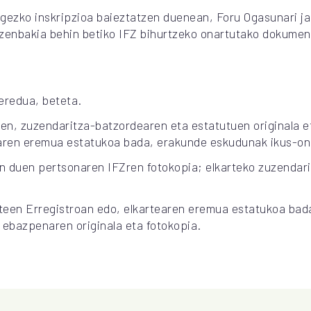
gezko inskripzioa baieztatzen duenean, Foru Ogasunari ja
 zenbakia behin betiko IFZ bihurtzeko onartutako dokumen
eredua, beteta.
en, zuzendaritza-batzordearen eta estatutuen originala e
earen eremua estatukoa bada, erakunde eskudunak ikus-on
n duen pertsonaren IFZren fotokopia; elkarteko zuzendari
rteen Erregistroan edo, elkartearen eremua estatukoa bad
ebazpenaren originala eta fotokopia.