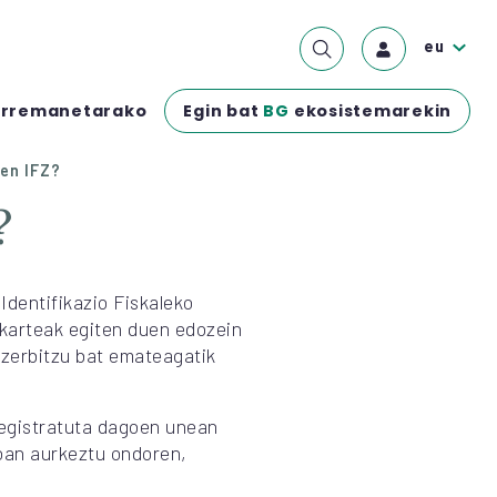
eu
Egin bat
BG
ekosistemarekin
rremanetarako
en IFZ?
?
Identifikazio Fiskaleko
lkarteak egiten duen edozein
 zerbitzu bat emateagatik
egistratuta dagoen unean
oan aurkeztu ondoren,