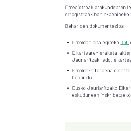
Erregistroak erakundearen le
erregistroak behin-behineko
Behar den dokumentazioa
Erroldan alta egiteko
036
Elkartearen eraketa-aktar
Jaurlaritzak, edo, elkart
Errolda-aitorpena sinatze
behar du.
Eusko Jaurlaritzako Elka
eskudunean inskribatzeko 