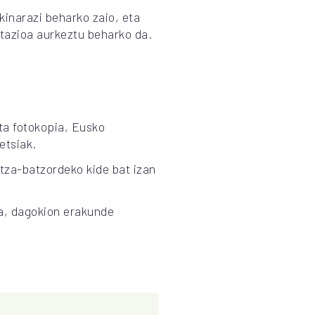
kinarazi beharko zaio, eta
tazioa aurkeztu beharko da.
ta fotokopia, Eusko
etsiak.
tza-batzordeko kide bat izan
a, dagokion erakunde