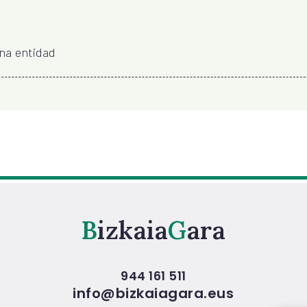
una entidad
Bizkaia
Gara
944 161 511
info@bizkaiagara.eus