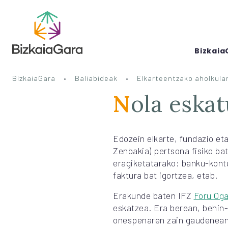
Bizkaia
BizkaiaGara
Baliabideak
Elkarteentzako aholkular
Nola eska
Edozein elkarte, fundazio eta
Zenbakia) pertsona fisiko ba
eragiketatarako: banku-kontu
faktura bat igortzea, etab.
Erakunde baten IFZ
Foru Og
eskatzea. Era berean, behin
onespenaren zain gaudenean