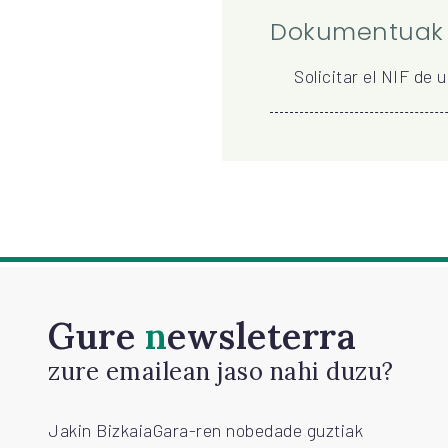
Dokumentuak
Solicitar el NIF de 
Gure
newsleterra
zure emailean jaso nahi duzu?
Jakin BizkaiaGara-ren nobedade guztiak