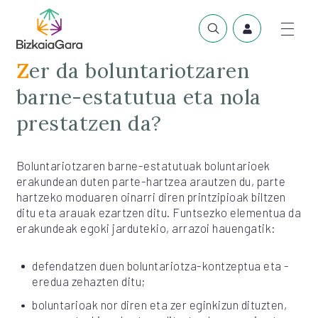
Zer da boluntariotzaren
barne-estatutua eta nola
prestatzen da?
Boluntariotzaren barne-estatutuak boluntarioek
erakundean duten parte-hartzea arautzen du, parte
hartzeko moduaren oinarri diren printzipioak biltzen
ditu eta arauak ezartzen ditu. Funtsezko elementua da
erakundeak egoki jardutekio, arrazoi hauengatik:
defendatzen duen boluntariotza-kontzeptua eta -
eredua zehazten ditu;
boluntarioak nor diren eta zer eginkizun dituzten,