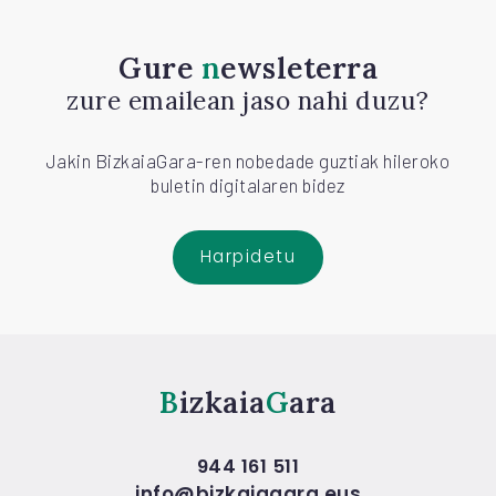
Gure
newsleterra
zure emailean jaso nahi duzu?
Jakin BizkaiaGara-ren nobedade guztiak hileroko
buletin digitalaren bidez
Harpidetu
Bizkaia
Gara
944 161 511
info@bizkaiagara.eus