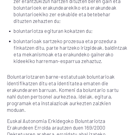
zer erantzukizun hartzen dituzten beren gain eta
boluntarioek erakundearekiko eta erakundeak
boluntarioekiko zer eskubide eta betebehar
dituzten zehazten du;
boluntariotza egituran kokatzen du;
boluntarioak sartzeko prozesua eta prozedura
finkatzen ditu, parte hartzeko irizpideak, baldintzak
eta mekanismoak eta erakundeko gainerako
kideekiko harreman-esparrua zehaztuz.
Boluntariotzaren barne-estatutuak boluntarioak
identifikatzen ditu eta identitatea ematen die
erakundearen barruan. Komeni da boluntario sartu
nahi duten pertsonei aurkeztea, ideiak, egitura,
programak eta instalazioak aurkezten zaizkien
moduan.
Euskal Autonomia Erkidegoko Boluntariotza
Erakundeen Errolda arautzen duen 169/2000
Dekretuaren arabera, erroldatu ahal izateko