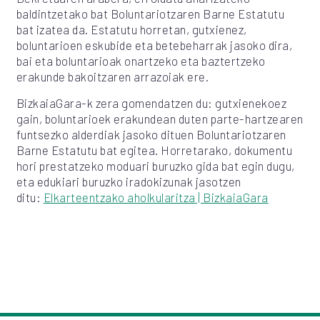
baldintzetako bat Boluntariotzaren Barne Estatutu
bat izatea da. Estatutu horretan, gutxienez,
boluntarioen eskubide eta betebeharrak jasoko dira,
bai eta boluntarioak onartzeko eta baztertzeko
erakunde bakoitzaren arrazoiak ere.
BizkaiaGara-k zera gomendatzen du: gutxienekoez
gain, boluntarioek erakundean duten parte-hartzearen
funtsezko alderdiak jasoko dituen Boluntariotzaren
Barne Estatutu bat egitea. Horretarako, dokumentu
hori prestatzeko moduari buruzko gida bat egin dugu,
eta edukiari buruzko iradokizunak jasotzen
ditu:
Elkarteentzako aholkularitza | BizkaiaGara