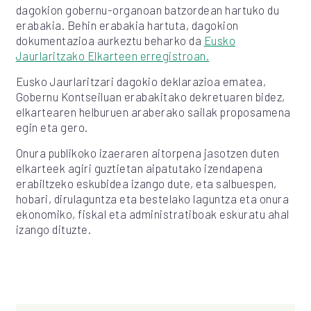
dagokion gobernu-organoan batzordean hartuko du
erabakia. Behin erabakia hartuta, dagokion
dokumentazioa aurkeztu beharko da
Eusko
Jaurlaritzako Elkarteen erregistroan.
Eusko Jaurlaritzari dagokio deklarazioa ematea,
Gobernu Kontseiluan erabakitako dekretuaren bidez,
elkartearen helburuen araberako sailak proposamena
egin eta gero.
Onura publikoko izaeraren aitorpena jasotzen duten
elkarteek agiri guztietan aipatutako izendapena
erabiltzeko eskubidea izango dute, eta salbuespen,
hobari, dirulaguntza eta bestelako laguntza eta onura
ekonomiko, fiskal eta administratiboak eskuratu ahal
izango dituzte.