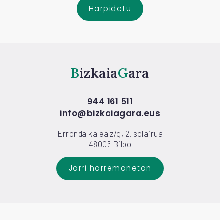
Harpidetu
Bizkaia
Gara
944 161 511
info@bizkaiagara.eus
Erronda kalea z/g, 2. solairua
48005 Bilbo
Jarri harremanetan