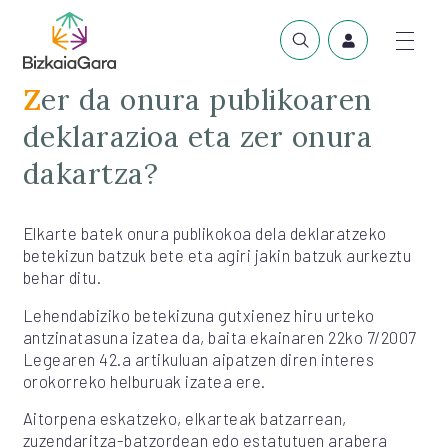
Zer da onura publikoaren
deklarazioa eta zer onura
dakartza?
Elkarte batek onura publikokoa dela deklaratzeko
betekizun batzuk bete eta agiri jakin batzuk aurkeztu
behar ditu.
Lehendabiziko betekizuna gutxienez hiru urteko
antzinatasuna izatea da, baita ekainaren 22ko 7/2007
Legearen 42.a artikuluan aipatzen diren interes
orokorreko helburuak izatea ere.
Aitorpena eskatzeko, elkarteak batzarrean,
zuzendaritza-batzordean edo estatutuen arabera