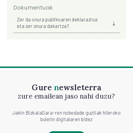
Dokumentuak
Zer da onura publikoaren deklarazioa
eta zer onura dakartza?
Gure
newsleterra
zure emailean jaso nahi duzu?
Jakin BizkaiaGara-ren nobedade guztiak hileroko
buletin digitalaren bidez