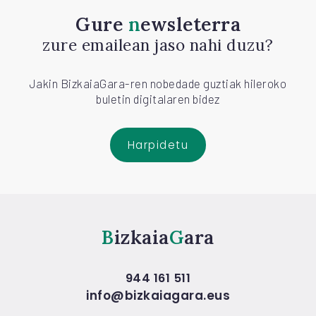
Gure
newsleterra
zure emailean jaso nahi duzu?
Jakin BizkaiaGara-ren nobedade guztiak hileroko
buletin digitalaren bidez
Harpidetu
Bizkaia
Gara
944 161 511
info@bizkaiagara.eus