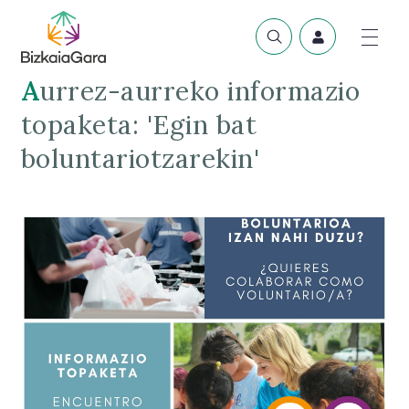
Aurrez-aurreko informazio
topaketa: 'Egin bat
boluntariotzarekin'