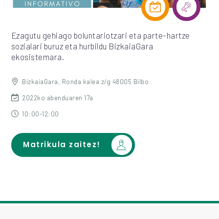
Ezagutu gehiago boluntariotzari eta parte-hartze
sozialari buruz eta hurbildu BizkaiaGara
ekosistemara.
BizkaiaGara, Ronda kalea z/g 48005 Bilbo
2022ko abenduaren 17a
10:00-12:00
Matrikula zaitez!