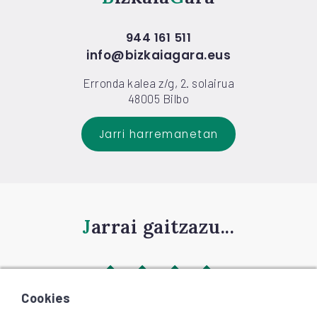
944 161 511
info@bizkaiagara.eus
Erronda kalea z/g, 2. solairua
48005 Bilbo
Jarri harremanetan
Jarrai gaitzazu...
Cookies