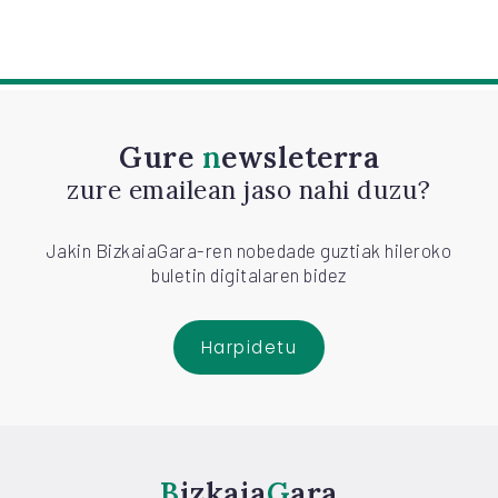
Gure
newsleterra
zure emailean jaso nahi duzu?
Jakin BizkaiaGara-ren nobedade guztiak hileroko
buletin digitalaren bidez
Harpidetu
Bizkaia
Gara