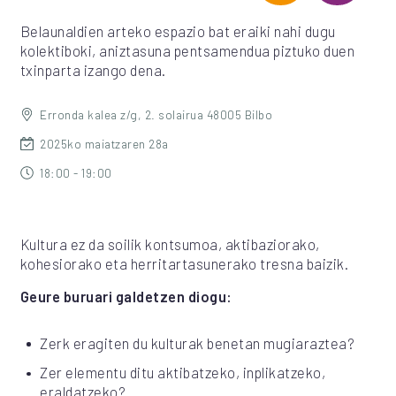
Belaunaldien arteko espazio bat eraiki nahi dugu
kolektiboki, aniztasuna pentsamendua piztuko duen
txinparta izango dena.
Erronda kalea z/g, 2. solairua 48005 Bilbo
2025ko maiatzaren 28a
18:00 - 19:00
Kultura ez da soilik kontsumoa, aktibaziorako,
kohesiorako eta herritartasunerako tresna baizik.
Geure buruari galdetzen diogu:
Zerk eragiten du kulturak benetan mugiaraztea?
Zer elementu ditu aktibatzeko, inplikatzeko,
eraldatzeko?