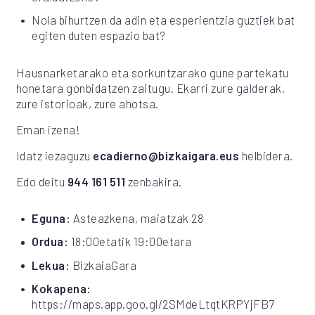
Nola bihurtzen da adin eta esperientzia guztiek bat
egiten duten espazio bat?
Hausnarketarako eta sorkuntzarako gune partekatu
honetara gonbidatzen zaitugu. Ekarri zure galderak,
zure istorioak, zure ahotsa.
Eman izena!
Idatz iezaguzu
ecadierno@bizkaigara.eus
helbidera.
Edo deitu
944 161 511
zenbakira.
Eguna:
Asteazkena, maiatzak 28
Ordua:
18:00etatik 19:00etara
Lekua:
BizkaiaGara
Kokapena:
https://maps.app.goo.gl/2SMdeLtqtKRPYjFB7