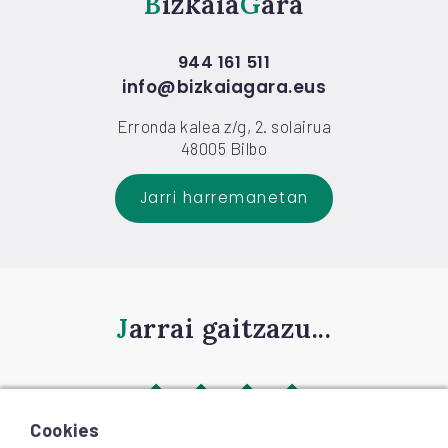
Bizkaia
Gara
944 161 511
info@bizkaiagara.eus
Erronda kalea z/g, 2. solairua
48005 Bilbo
Jarri harremanetan
Jarrai gaitzazu...
Cookies