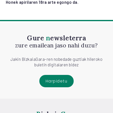
Honek apirilaren 18ra arte egongo da
.
Gure
newsleterra
zure emailean jaso nahi duzu?
Jakin BizkaiaGara-ren nobedade guztiak hileroko
buletin digitalaren bidez
Harpidetu