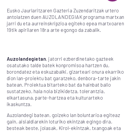
Eusko Jaurlaritzaren Gazteria Zuzendaritzak urtero
antolatzen duen AUZOLANDEGIAK programa martxan
jarri du eta aurreinskripzioa egiteko epea martxoaren
19tik apirilaren 18ra arte egongo da zabalik.
Auzolandegietan
, jatorri ezberdinetako gazteek
osatutako talde batek konpromisoa hartzen du,
borondatez eta eskuzabalki, gizarteari onura ekarriko
dion lan-proiektu bat garatzeko, denbora-tarte jakin
batean. Proiektua bitarteko bat da hainbat balio
sustatzeko, hala nola bizikidetza, tolerantzia,
elkartasuna, parte-hartzea eta kulturarteko
ikaskuntza.
Auzolandegi batean, goizeko lan boluntarioa egiteaz
gain, aisialdiarekin loturiko ekintzak egingo dira,
besteak beste, jolasak, Kirol-ekintzak, txangoak eta