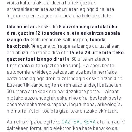
visita kulturalak. Jarduera horiek guztiak
arratsaldeetan eta asteburuetan egingo dira, eta
ingurunearen ezaguera hobea ahalbidetuko dute.
Uda honetan
, Euskadin
9 auzolandegi antolatuko
dira, guztira 12 txandarekin, eta eskaintza zabala
izango da
. Salbuespenak salbuespen,
txanda
bakoitzak 14
eguneko iraupena izango du, uztailean
eta abuztuan izango dira eta
14 eta 26 urte bitarteko
gazteentzat izango dira
(14-30 urte aniztasun
fintzionala duten gazteen kasuan). Halaber, beste
autonomía-erkidego batzuetan eta beste herrialde
batzuetan egingo dren auzolandegiak eskaintzen dira.
Euskaditik kanpo egiten diren auzolandegi batzuetan
30 urtera artekoek ere har dezakete parte. Hainbat
motako auzolandegiak eskainiko dira, besteak beste,
ondarearenberreskurapena, ingurumena, arkeologia,
memoria historikoa eta gizartearentzako ekintzak.
Aurreinskripzioa egiteko
GAZTEAUKERA
atarian aurki
daitekeen formulario elektronikoa bete beharko da.