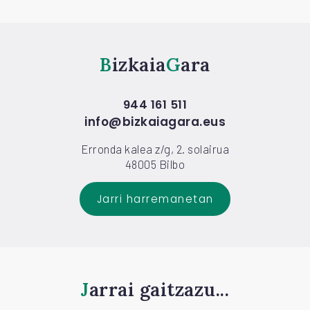
Bizkaia
Gara
944 161 511
info@bizkaiagara.eus
Erronda kalea z/g, 2. solairua
48005 Bilbo
Jarri harremanetan
Jarrai gaitzazu...