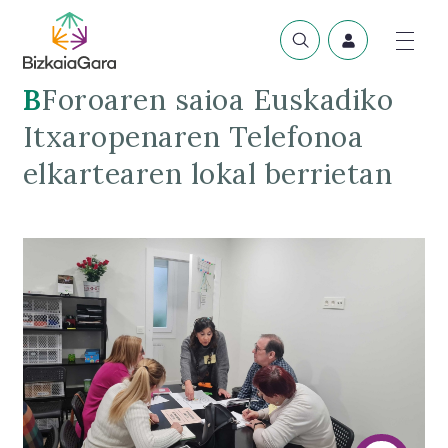
BForoaren saioa Euskadiko
Itxaropenaren Telefonoa
elkartearen lokal berrietan