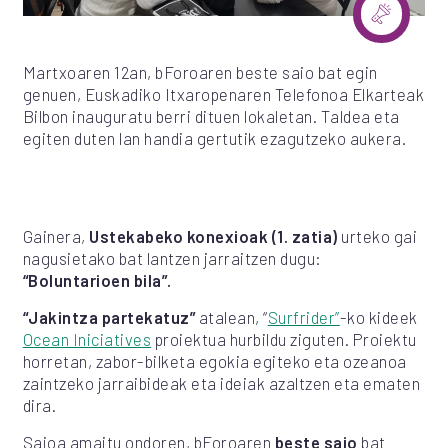
Martxoaren 12an, bForoaren beste saio bat egin
genuen, Euskadiko Itxaropenaren Telefonoa Elkarteak
Bilbon inauguratu berri dituen lokaletan. Taldea eta
egiten duten lan handia gertutik ezagutzeko aukera.
Gainera,
Ustekabeko konexioak (1. zatia)
urteko gai
nagusietako bat lantzen jarraitzen dugu:
“Boluntarioen bila”.
“Jakintza partekatuz”
atalean, “
Surfrider”
-ko kideek
Ocean Iniciatives
proiektua hurbildu ziguten. Proiektu
horretan, zabor-bilketa egokia egiteko eta ozeanoa
zaintzeko jarraibideak eta ideiak azaltzen eta ematen
dira.
Saioa amaitu ondoren, bForoaren
beste saio
bat