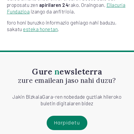
proposatu zen
apirilaren 24
rako. Oraingoan,
Ellacuría
Fundazioa
izango da anfitrioia.
foro honi buruzko informazio gehiago nahi baduzu,
sakatu
esteka honetan
.
Gure
newsleterra
zure emailean jaso nahi duzu?
Jakin BizkaiaGara-ren nobedade guztiak hileroko
buletin digitalaren bidez
Harpidetu