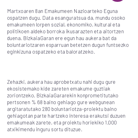
Martxoaren 8an Emakumeen Nazioarteko Eguna
ospatzen dugu. Data esanguratsua da, mundu osoko
emakumeen lorpen sozial, ekonomiko, kultural eta
politikoen aldeko borroka ikusarazten eta aitortzen
duena. BizkaiaGaran ere egun hau aukera bat da
boluntariotzaren esparruan betetzen dugun funtsezko
eginkizuna ospatzeko eta baloratzeko.
Zehazki, aukera hau aprobetxatu nahi dugu gure
ekosistemako kide zareten emakume guztiak
zoriontzeko. BizkaiaGararekin konprometitutako
pertsonen % 68 baino gehiago gure webgunean
argitaratutako 280 boluntariotza-proiektu baino
gehiagotan parte hartzeko interesa erakutsi duzuen
emakumeak zarete, eta proiektu horiekiko 1.000
atxikimendu inguru sortu dituzue.