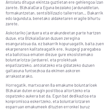
Antolatu ditugun ekintza guztietan ere gehiengoa izan
zarete, BizkaiaGara Eguna bezalako jardunaldietan,
formakuntzetan, sentsibilizazio tailerretan... Bakarrik
edo lagunduta, benetako aldaketaren eragile bihurtu
zarete.
Askotariko jarduera eta erakundeetan parte hartzen
duzue, eta BizkaiaGaran duzuen zeregina
esanguratsua da, ez bakarrik kopuruagatik, baita zuen
ekarpenaren kalitateagatik ere. Ikuspegi paregabea
eta baliotsua ematen diezue gure ekosistemako
boluntariotza-jarduerei, eta proiektuak
enpatizatzeko, antolatzeko eta gidatzeko duzuen
gaitasuna funtsezkoa da ekimen askoren
arrakastarako.
Horregatik, martxoaren 8a emakume boluntarioek
Bizkaian duten eragin positiboa aitortzeko eta
ospatzeko aukera bat da. Egun bat dedikazioa eta
konpromisoa eskertzeko, eta boluntariotzaren
esparruan emakumeek dituzten erronkei buruz