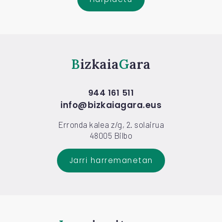
Bizkaia
Gara
944 161 511
info@bizkaiagara.eus
Erronda kalea z/g, 2. solairua
48005 Bilbo
Jarri harremanetan