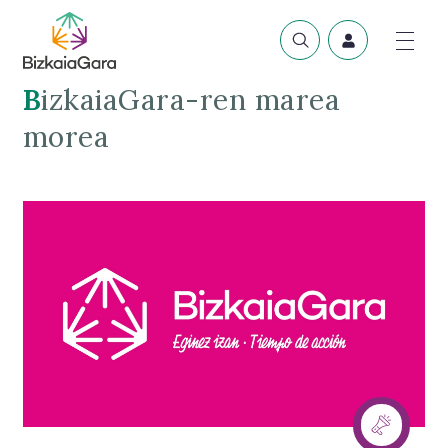
BizkaiaGara-ren marea
morea