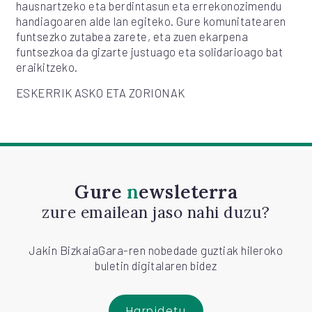
hausnartzeko eta berdintasun eta errekonozimendu
handiagoaren alde lan egiteko. Gure komunitatearen
funtsezko zutabea zarete, eta zuen ekarpena
funtsezkoa da gizarte justuago eta solidarioago bat
eraikitzeko.
ESKERRIK ASKO ETA ZORIONAK
Gure
newsleterra
zure emailean jaso nahi duzu?
Jakin BizkaiaGara-ren nobedade guztiak hileroko
buletin digitalaren bidez
Harpidetu