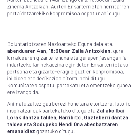
Zinema Antzokian. Aurten Enkarterrietan herritarren
partaidetzarekiko konpromisoa ospatu nahi dugu.
Boluntariotzaren Nazioarteko Eguna dela eta,
abenduaren 4an, 18:30ean Zalla Antzokian
, gure
lurraldearen gizarte-ehuna eta garapen jasangarria
indartzeko lan nekaezina egin duten Enkarterrietako
pertsona eta gizarte-eragile guztien konpromisoa,
ibilbidea eta dedikazioa aitortu nahi ditugu.
Komunitatea ospatu, partekatu eta omentzeko gunea
ere izango da.
Animatu zaitez gau berezi honetara etortzera. Istorio
inspiratzaileak partekatuko ditugu eta
Zallako Ibai
Lorak dantza taldea, Harribitxi, Gazteberri dantza
taldea eta Sodupeko Mendi Ona abesbatzaren
emanaldiez
gozatuko ditugu.