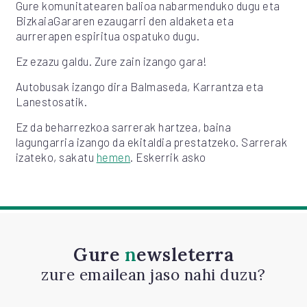
Gure komunitatearen balioa nabarmenduko dugu eta
BizkaiaGararen ezaugarri den aldaketa eta
aurrerapen espiritua ospatuko dugu.
Ez ezazu galdu. Zure zain izango gara!
Autobusak izango dira Balmaseda, Karrantza eta
Lanestosatik.
Ez da beharrezkoa sarrerak hartzea, baina
lagungarria izango da ekitaldia prestatzeko. Sarrerak
izateko, sakatu
hemen
. Eskerrik asko
Gure
newsleterra
zure emailean jaso nahi duzu?