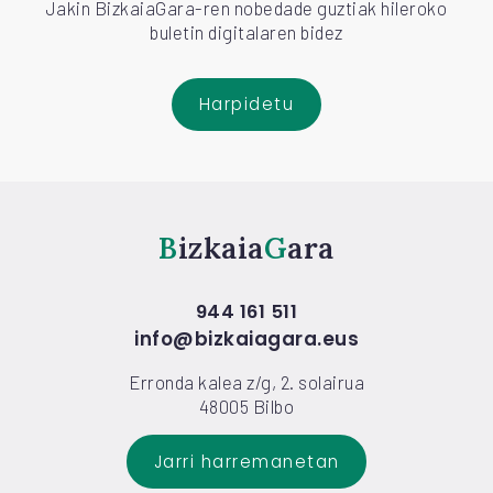
Jakin BizkaiaGara-ren nobedade guztiak hileroko
buletin digitalaren bidez
Harpidetu
Bizkaia
Gara
944 161 511
info@bizkaiagara.eus
Erronda kalea z/g, 2. solairua
48005 Bilbo
Jarri harremanetan