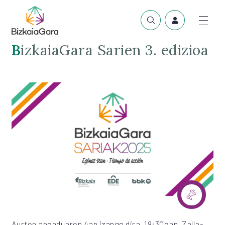
BizkaiaGara Sarien 3. edizioa
Aurten abenduaren 4an izango dira, 18:30ean, Zalla-