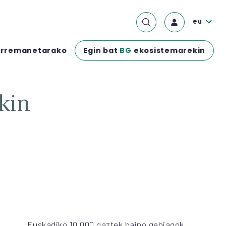
eu
Egin bat
BG
ekosistemarekin
rremanetarako
kin
Euskadiko 10.000 gaztek baino gehiagok