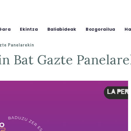
Gara
Ekintza
Baliabideak
Bozgorailua
Ha
zte Panelarekin
gin Bat Gazte Panelare