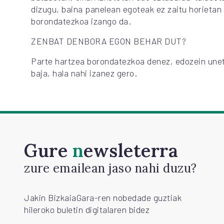
dizugu, baina panelean egoteak ez zaitu horietan
borondatezkoa izango da.
ZENBAT DENBORA EGON BEHAR DUT?
Parte hartzea borondatezkoa denez, edozein une
baja, hala nahi izanez gero.
Gure
newsleterra
zure emailean jaso nahi duzu?
Jakin BizkaiaGara-ren nobedade guztiak
hileroko buletin digitalaren bidez