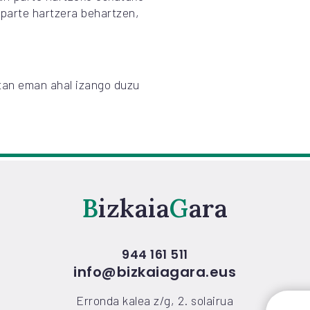
 parte hartzera behartzen,
tan eman ahal izango duzu
Bizkaia
Gara
944 161 511
info@bizkaiagara.eus
Erronda kalea z/g, 2. solairua