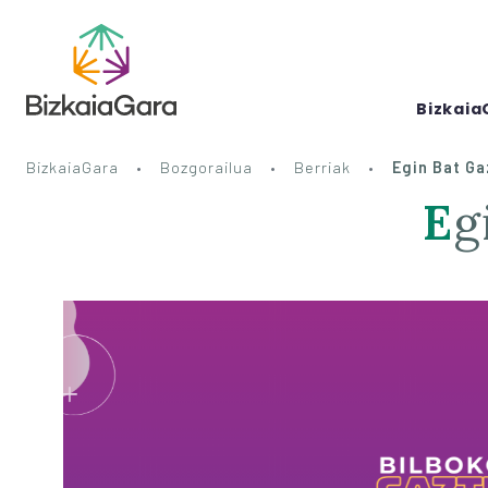
Bizkaia
BizkaiaGara
Bozgorailua
Berriak
Egin Bat Ga
E