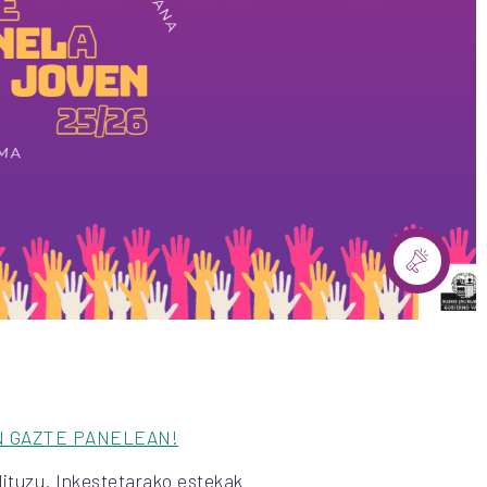
N GAZTE PANELEAN!
dituzu. Inkestetarako estekak