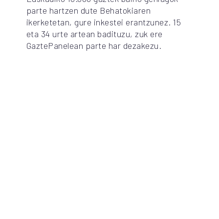
parte hartzen dute Behatokiaren
ikerketetan, gure inkestei erantzunez. 15
eta 34 urte artean badituzu, zuk ere
GaztePanelean parte har dezakezu.