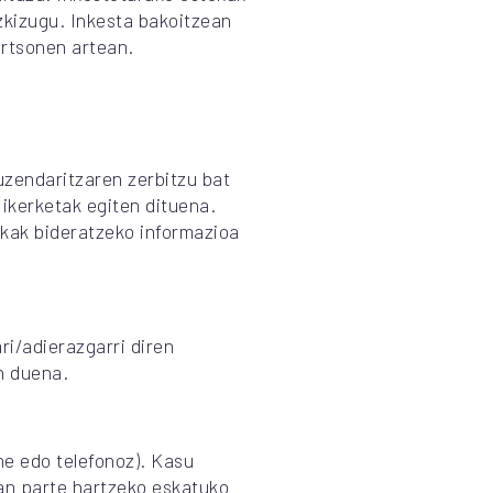
zkizugu. Inkesta bakoitzean
ertsonen artean.
zendaritzaren zerbitzu bat
ikerketak egiten dituena.
ikak bideratzeko informazioa
ri/adierazgarri diren
n duena.
ne edo telefonoz). Kasu
an parte hartzeko eskatuko