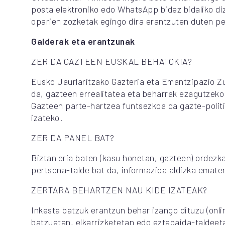
posta elektroniko edo WhatsApp bidez bidaliko di
oparien zozketak egingo dira erantzuten duten p
Galderak eta erantzunak
ZER DA GAZTEEN EUSKAL BEHATOKIA?
Eusko Jaurlaritzako Gazteria eta Emantzipazio Zu
da, gazteen errealitatea eta beharrak ezagutzeko 
Gazteen parte-hartzea funtsezkoa da gazte-polit
izateko.
ZER DA PANEL BAT?
Biztanleria baten (kasu honetan, gazteen) ordezka
pertsona-talde bat da, informazioa aldizka emate
ZERTARA BEHARTZEN NAU KIDE IZATEAK?
Inkesta batzuk erantzun behar izango dituzu (onli
batzuetan, elkarrizketetan edo eztabaida-taldeet