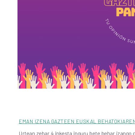
EMAN IZENA GAZTEEN EUSKAL BEHATOKIARE
Urtean zehar 4 inkesta inguru bete behar izango 