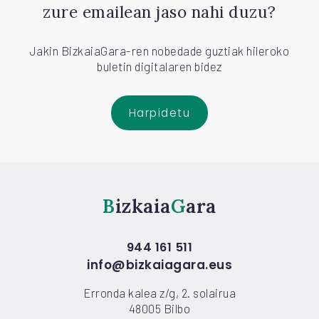
zure emailean jaso nahi duzu?
Jakin BizkaiaGara-ren nobedade guztiak hileroko
buletin digitalaren bidez
Harpidetu
Bizkaia
Gara
944 161 511
info@bizkaiagara.eus
Erronda kalea z/g, 2. solairua
48005 Bilbo