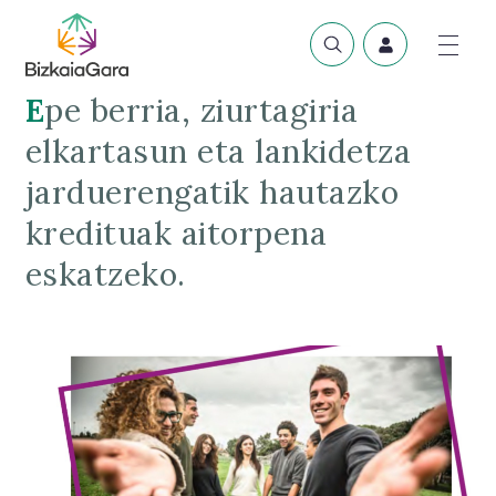
Epe berria, ziurtagiria
elkartasun eta lankidetza
jarduerengatik hautazko
kredituak aitorpena
eskatzeko.