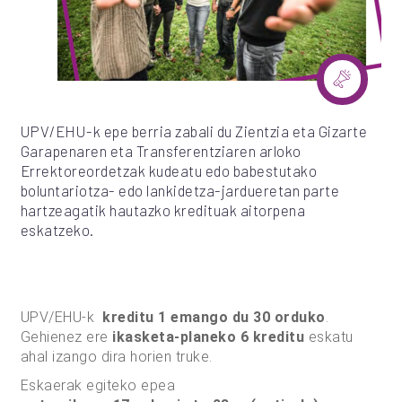
UPV/EHU-k epe berria zabali du Zientzia eta Gizarte
Garapenaren eta Transferentziaren arloko
Errektoreordetzak kudeatu edo babestutako
boluntariotza- edo lankidetza-jardueretan parte
hartzeagatik hautazko kredituak aitorpena
eskatzeko.
UPV/EHU-k
kreditu 1 emango du 30 orduko
.
Gehienez ere
ikasketa-planeko 6 kreditu
eskatu
ahal izango dira horien truke.
Eskaerak egiteko epea