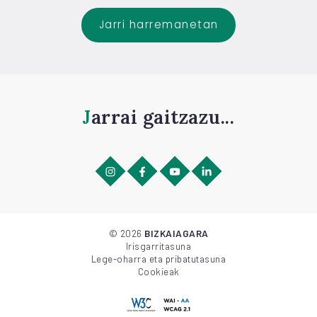
Jarri harremanetan
Jarrai gaitzazu...
©
2026
BIZKAIAGARA
Irisgarritasuna
Lege-oharra eta pribatutasuna
Cookieak