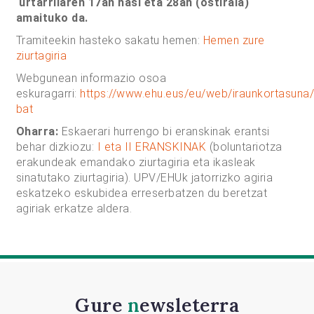
urtarrilaren 17an hasi eta 28an (ostirala)
amaituko da.
Tramiteekin hasteko sakatu hemen:
Hemen zure
ziurtagiria
Webgunean informazio osoa
eskuragarri:
https://www.ehu.eus/eu/web/iraunkortasuna/b
bat
Oharra:
Eskaerari hurrengo bi eranskinak erantsi
behar dizkiozu:
I eta II ERANSKINAK
(boluntariotza
erakundeak emandako ziurtagiria eta ikasleak
sinatutako ziurtagiria). UPV/EHUk jatorrizko agiria
eskatzeko eskubidea erreserbatzen du beretzat
agiriak erkatze aldera.
Gure
newsleterra