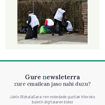
Gure
newsleterra
zure emailean jaso nahi duzu?
Jakin BizkaiaGara-ren nobedade guztiak hileroko
buletin digitalaren bidez