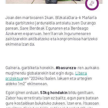
Joan den martxoaren 24an, BizkaiaGara-k Mañaria
ibaia garbitzeko jardunaldia antolatu zuen Durango
parean. Sare Berdeak Egunaren eta Berdeago
Azokaren esparruan, herritarrak ingurumenaren
zaintzarekin aktibatzeko eta konpromisoa hartzeko
ekimena izan da.
Gainera, garbiketa honekin,
#basureza
-ren aurkako
mugimendu globalarekin bat egin dugu,
Libera
proiektua
ren "2024ko ibaien, lakuen eta urtegien
aldeko 1m2" ekimenean.
Egon ginen orduan,
53kg hondakin
bildu genituen.
Zabor hau erretiratu izan ez balitz, egun pare batean
gure kostaldean bukatuko zukeen. Izan ere, itsasoan