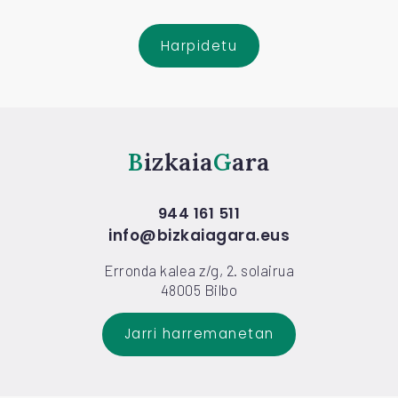
Harpidetu
Bizkaia
Gara
944 161 511
info@bizkaiagara.eus
Erronda kalea z/g, 2. solairua
48005 Bilbo
Jarri harremanetan