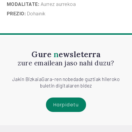
MODALITATE:
Aurrez aurrekoa
PREZIO:
Dohainik
Gure
newsleterra
zure emailean jaso nahi duzu?
Jakin BizkaiaGara-ren nobedade guztiak hileroko
buletin digitalaren bidez
Harpidetu