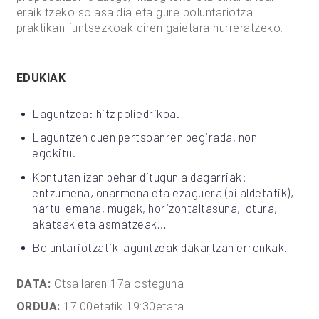
eraikitzeko solasaldia eta gure boluntariotza
praktikan funtsezkoak diren gaietara hurreratzeko.
EDUKIAK
Laguntzea: hitz poliedrikoa.
Laguntzen duen pertsoanren begirada, non
egokitu.
Kontutan izan behar ditugun aldagarriak:
entzumena, onarmena eta ezaguera (bi aldetatik),
hartu-emana, mugak, horizontaltasuna, lotura,
akatsak eta asmatzeak…
Boluntariotzatik laguntzeak dakartzan erronkak.
DATA:
Otsailaren 17a osteguna
ORDUA:
17:00etatik 19:30etara