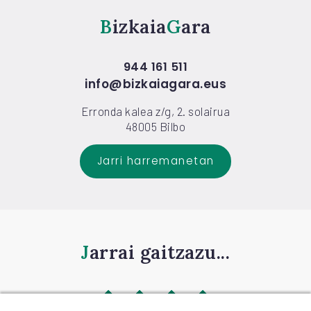
Bizkaia
Gara
944 161 511
info@bizkaiagara.eus
Erronda kalea z/g, 2. solairua
48005 Bilbo
Jarri harremanetan
Jarrai gaitzazu...