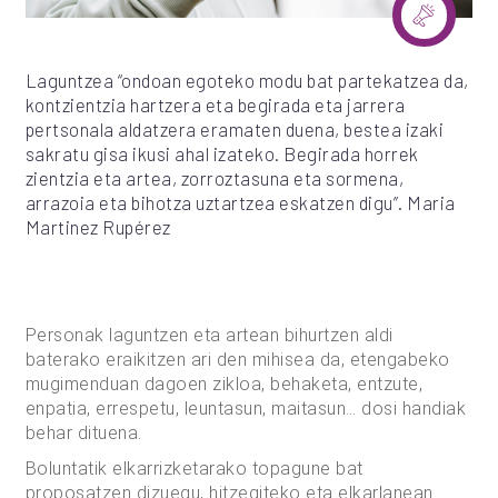
Laguntzea “ondoan egoteko modu bat partekatzea da,
kontzientzia hartzera eta begirada eta jarrera
pertsonala aldatzera eramaten duena, bestea izaki
sakratu gisa ikusi ahal izateko. Begirada horrek
zientzia eta artea, zorroztasuna eta sormena,
arrazoia eta bihotza uztartzea eskatzen digu”. Maria
Martinez Rupérez
Personak laguntzen eta artean bihurtzen aldi
baterako eraikitzen ari den mihisea da, etengabeko
mugimenduan dagoen zikloa, behaketa, entzute,
enpatia, errespetu, leuntasun, maitasun… dosi handiak
behar dituena.
Boluntatik elkarrizketarako topagune bat
proposatzen dizuegu, hitzegiteko eta elkarlanean