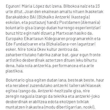
Egunon! Mária López dut izena, Bilbokoa naiz eta 23
urte ditut. Joan den ekainean amaitu nituen ikasketak
Barakaldoko BAI (Bizkaiko Antzerki Ikastegia)
eskolan, eta poztazunj handiz Postdamen (Alemania)
boluntario gisa izango dudan hurrengo esperientziari
buruz hitz egin nahi dizuet.p Martxoan hasiko da,
Europako Elkartasun Kidegoaren programarekin eta
Ede Fundazioaren eta BizkaiaGara-ren laguntzari
esker. Nire tokia Okev kultur zentroa da,
zaharberritutako fabrika zahar bat, gaur egun fronte
artistiko desberdinak aztertzen dituen leku bihurtu
dena, hala nola antzerkia, performancea eta arte
plastikoa.
Boluntario gisa egiten dudan lana, besteak beste, haur
eta nerabeei zuzendutako antzerki tailerrak/klaseak
egitea izango da. Antzerki-hezitzaile gisa, nire
zeregin nagusia izango da teknika eta antzerki-joko
desberdinak erabiltzea edota ekoizpen txikiak
muntatzen irakastea (modu dibertigarrian, noski).