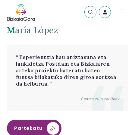
María López
Esperientzia hau aniztasuna eta
lankidetza Postdam eta Bizkaiaren
arteko proiektu bateratu baten
funtsa bilakatuko diren giroa sortzea
da helburua,
Centro cultural Okev
Partekatu