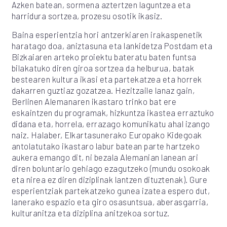
Azken batean, sormena aztertzen laguntzea eta
harridura sortzea, prozesu osotik ikasiz.
Baina esperientzia hori antzerkiaren irakaspenetik
haratago doa, aniztasuna eta lankidetza Postdam eta
Bizkaiaren arteko proiektu bateratu baten funtsa
bilakatuko diren giroa sortzea da helburua, batak
bestearen kultura ikasi eta partekatzea eta horrek
dakarren guztiaz gozatzea. Hezitzaile lanaz gain,
Berlinen Alemanaren ikastaro trinko bat ere
eskaintzen du programak, hizkuntza ikastea erraztuko
didana eta, horrela, errazago komunikatu ahal izango
naiz. Halaber, Elkartasunerako Europako Kidegoak
antolatutako ikastaro labur batean parte hartzeko
aukera emango dit, ni bezala Alemanian lanean ari
diren boluntario gehiago ezagutzeko (mundu osokoak
eta nirea ez diren diziplinak lantzen dituztenak). Gure
esperientziak partekatzeko gunea izatea espero dut,
lanerako espazio eta giro osasuntsua, aberasgarria,
kulturanitza eta diziplina anitzekoa sortuz.