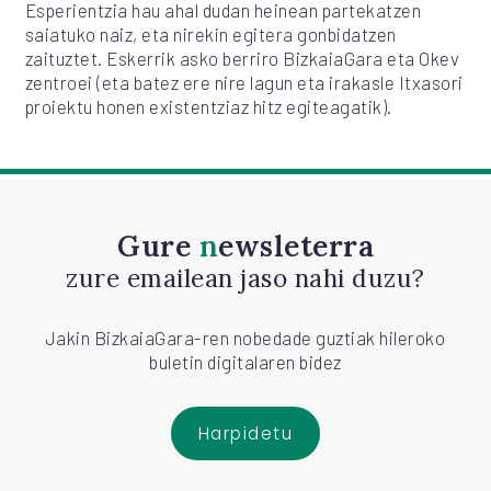
Esperientzia hau ahal dudan heinean partekatzen
saiatuko naiz, eta nirekin egitera gonbidatzen
zaituztet. Eskerrik asko berriro BizkaiaGara eta Okev
zentroei (eta batez ere nire lagun eta irakasle Itxasori
proiektu honen existentziaz hitz egiteagatik).
Gure
newsleterra
zure emailean jaso nahi duzu?
Jakin BizkaiaGara-ren nobedade guztiak hileroko
buletin digitalaren bidez
Harpidetu