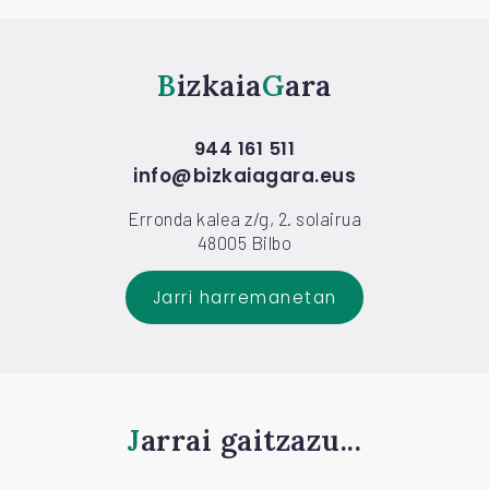
Bizkaia
Gara
944 161 511
info@bizkaiagara.eus
Erronda kalea z/g, 2. solairua
48005 Bilbo
Jarri harremanetan
Jarrai gaitzazu...