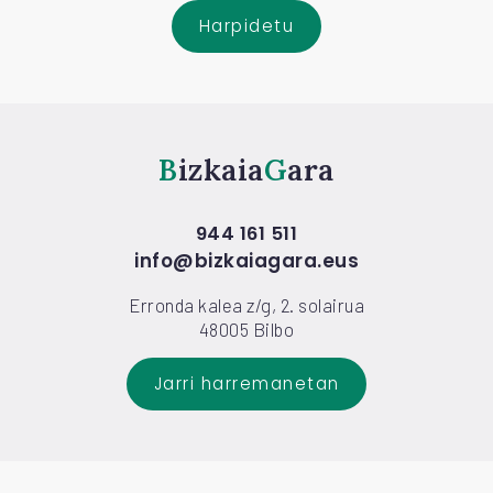
Harpidetu
Bizkaia
Gara
944 161 511
info@bizkaiagara.eus
Erronda kalea z/g, 2. solairua
48005 Bilbo
Jarri harremanetan