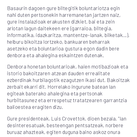
Basaurin dagoen gure biltegitik boluntariotza egin
nahi duten pertsonekin harremanetan jartzen naiz,
gure instalazioak erakusten dizkiet, bai eta zein
arlotan lagun daitekeen ere (garraioa, biltegia,
informatika, idazkaritza, mantentze-lanak, bilketak...),
helburu bikoitza lortzeko, bankuaren beharrak
asetzeko eta boluntarioa gustura egon dadin bere
denbora eta ahalegina eskaintzen dutenak.
Denbora honetan boluntarioak, haien motibazioak eta
istorio bakoitzaren atzean dauden errealitate
ezberdinak hurbilagotik ezagutzen ikasi dut. Bakoitzak
zerbait ekarri dit. Horrelako ingurune batean lan
egiteak baterako ahalegina eta pertsonak
hurbiltasunez eta errespetuz tratatzearen garrantzia
balioestea eragiten dizu.
Gure presidenteak, Luis Crovettok, dioen bezala, "lan
desinteresatuak, besteengan pentsatzeak, norbere
buruaz ahazteak, egiten duguna baino askoz onura