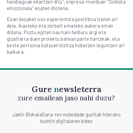
handiagoak ekartzen ditu", enpresa-munduan "Soldata
emozionala" esaten diotena.
Esan dezaket oso esperientzia positiboa izaten ari
dela, ikasteko eta zerbait emateko aukera eman
didana. Poztu egiten nau hain helburu argi eta
gizatiarra duen proiektu batean parte hartzeak, eta
beste pertsona batzuen bizitza hobetzen laguntzen ari
baikara.
Gure
newsleterra
zure emailean jaso nahi duzu?
Jakin BizkaiaGara-ren nobedade guztiak hileroko
buletin digitalaren bidez