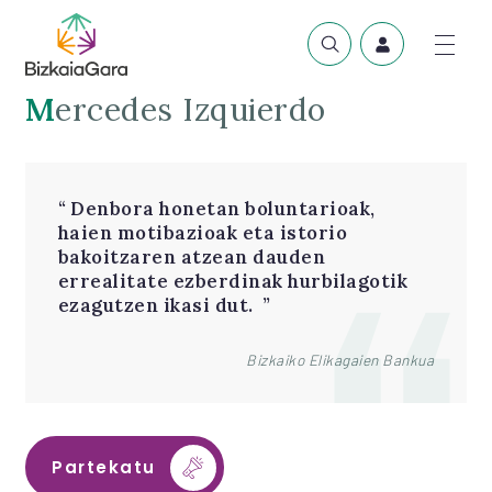
Mercedes Izquierdo
Denbora honetan boluntarioak,
haien motibazioak eta istorio
bakoitzaren atzean dauden
errealitate ezberdinak hurbilagotik
ezagutzen ikasi dut.
Bizkaiko Elikagaien Bankua
Partekatu