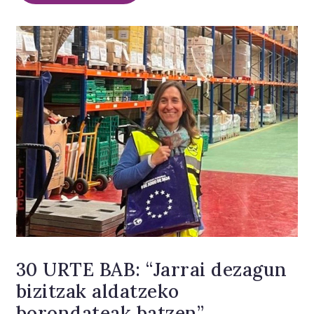
30 URTE BAB: “Jarrai dezagun
bizitzak aldatzeko
borondateak batzen”