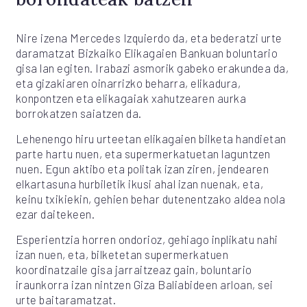
Nire izena Mercedes Izquierdo da, eta bederatzi urte
daramatzat Bizkaiko Elikagaien Bankuan boluntario
gisa lan egiten. Irabazi asmorik gabeko erakundea da,
eta gizakiaren oinarrizko beharra, elikadura,
konpontzen eta elikagaiak xahutzearen aurka
borrokatzen saiatzen da.
Lehenengo hiru urteetan elikagaien bilketa handietan
parte hartu nuen, eta supermerkatuetan laguntzen
nuen. Egun aktibo eta politak izan ziren, jendearen
elkartasuna hurbiletik ikusi ahal izan nuenak, eta,
keinu txikiekin, gehien behar dutenentzako aldea nola
ezar daitekeen.
Esperientzia horren ondorioz, gehiago inplikatu nahi
izan nuen, eta, bilketetan supermerkatuen
koordinatzaile gisa jarraitzeaz gain, boluntario
iraunkorra izan nintzen Giza Baliabideen arloan, sei
urte baitaramatzat.