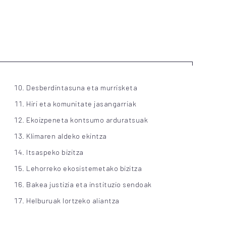
Desberdintasuna eta murrisketa
Hiri eta komunitate jasangarriak
Ekoizpeneta kontsumo arduratsuak
Klimaren aldeko ekintza
Itsaspeko bizitza
Lehorreko ekosistemetako bizitza
Bakea justizia eta instituzio sendoak
Helburuak lortzeko aliantza