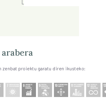
 arabera
 zenbat proiektu garatu diren ikusteko: