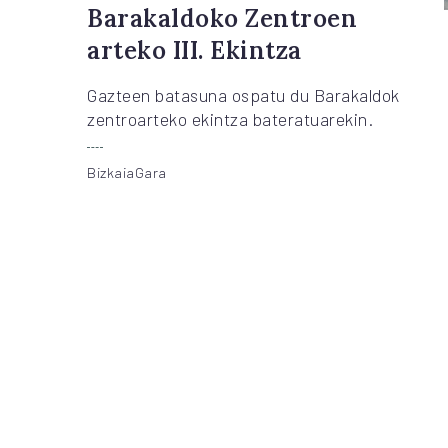
Barakaldoko Zentroen
arteko III. Ekintza
Gazteen batasuna ospatu du Barakaldok
zentroarteko ekintza bateratuarekin.
BizkaiaGara