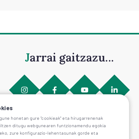
Jarrai gaitzazu...
kies
une honetan gure "cookieak" eta hirugarrenenak
iltzen ditugu webgunearen funtzionamendu egokia
zeko, zure konfigurazio-lehentasunak gorde eta