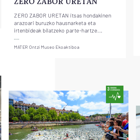
ZERO ZABOR URETAN
ZERO ZABOR URETAN itsas hondakinen
arazoari buruzko hausnarketa eta
irtenbideak bilatzeko parte-hartze...
MATER Ontzi Museo Ekoaktiboa