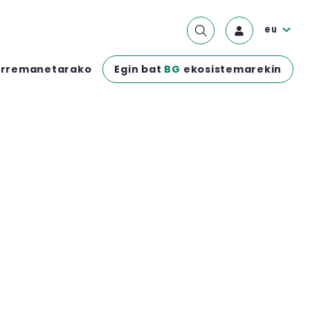
eu
Egin bat
BG
ekosistemarekin
rremanetarako