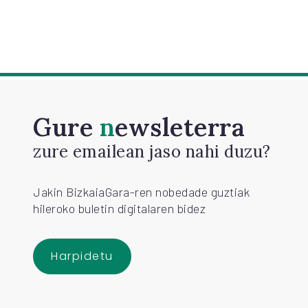
Gure
newsleterra
zure emailean jaso nahi duzu?
Jakin BizkaiaGara-ren nobedade guztiak
hileroko buletin digitalaren bidez
Harpidetu