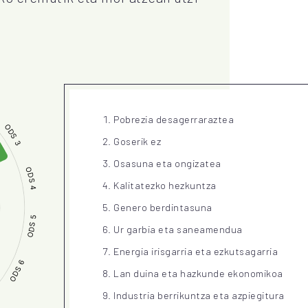
Pobrezia desagerraraztea
Goserik ez
Osasuna eta ongizatea
Kalitatezko hezkuntza
Genero berdintasuna
Ur garbia eta saneamendua
Energia irisgarria eta ezkutsagarria
Lan duina eta hazkunde ekonomikoa
Industria berrikuntza eta azpiegitura