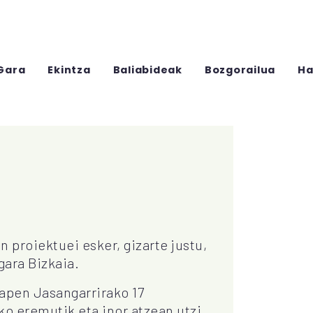
Gara
Ekintza
Baliabideak
Bozgorailua
Ha
n proiektuei esker, gizarte justu,
gara Bizkaia.
apen Jasangarrirako 17
o eremutik eta inor atzean utzi