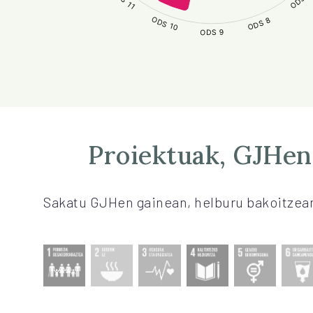
Proiektuak, GJHen
Sakatu GJHen gainean, helburu bakoitzean