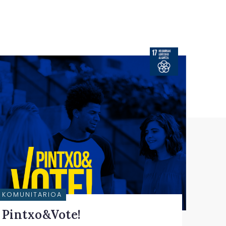
KOMUNITARIOA
Pintxo&Vote!