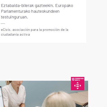
Eztabaida-bilerak gazteekin, Europako
Parlamenturako hauteskundeen
testuinguruan.
eCivis, asociación para la promoción de la
ciudadanía activa