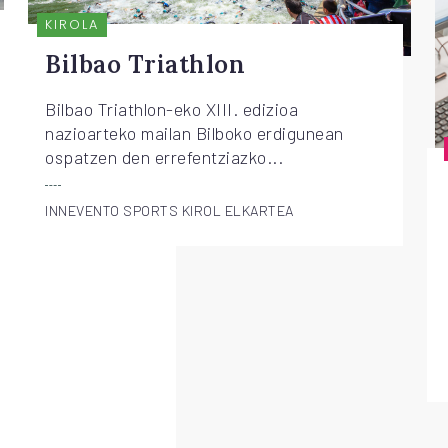
KIROLA
Bilbao Triathlon
Bilbao Triathlon-eko XIII. edizioa
nazioarteko mailan Bilboko erdigunean
ospatzen den errefentziazko...
INNEVENTO SPORTS KIROL ELKARTEA