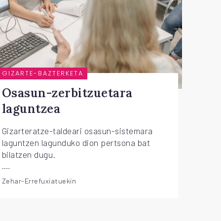
GIZARTE-BAZTERKETA
Osasun-zerbitzuetara
laguntzea
Gizarteratze-taldeari osasun-sistemara
laguntzen lagunduko dion pertsona bat
bilatzen dugu.
Zehar-Errefuxiatuekin