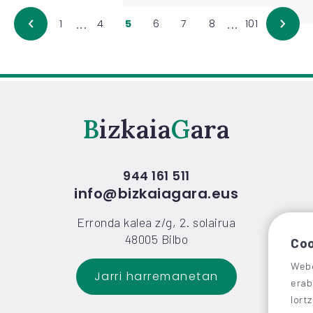
...
...
1
4
5
6
7
8
101
Bizkaia
Gara
944 161 511
info@bizkaiagara.eus
Erronda kalea z/g, 2. solairua
48005 Bilbo
Coo
Webg
Jarri harremanetan
erab
lort