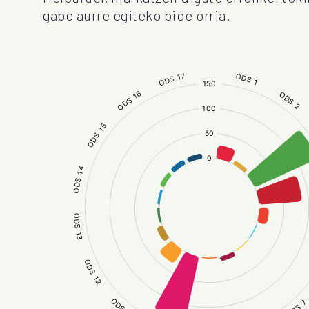
gabe aurre egiteko bide orria.