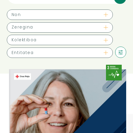
Non
Zeregina
Kolektiboa
Entitatea