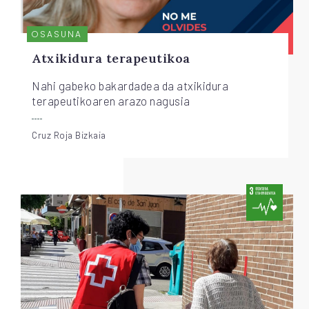
OSASUNA
Atxikidura terapeutikoa
Nahi gabeko bakardadea da atxikidura
terapeutikoaren arazo nagusia
Cruz Roja Bizkaia