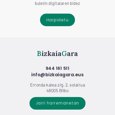
buletin digitalaren bidez
Harpidetu
Bizkaia
Gara
944 161 511
info@bizkaiagara.eus
Erronda kalea z/g, 2. solairua
48005 Bilbo
Jarri harremanetan