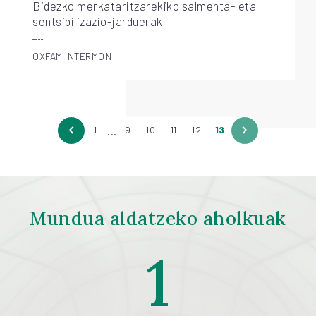
Bidezko merkataritzarekiko salmenta- eta
sentsibilizazio-jarduerak
OXFAM INTERMON
...
1
9
10
11
12
13
Mundua aldatzeko aholkuak
1