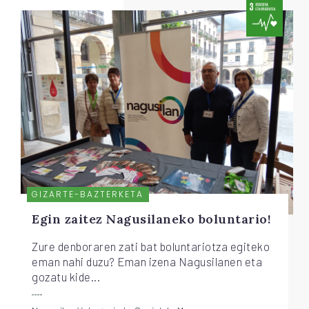
GIZARTE-BAZTERKETA
Egin zaitez Nagusilaneko boluntario!
Zure denboraren zati bat boluntariotza egiteko
eman nahi duzu? Eman izena Nagusilanen eta
gozatu kide...