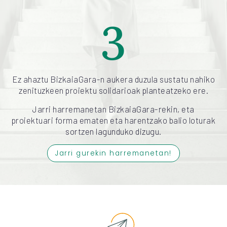
3
Ez ahaztu BizkaiaGara-n aukera duzula sustatu nahiko
zenituzkeen proiektu solidarioak planteatzeko ere.
Jarri harremanetan BizkaiaGara-rekin, eta
proiektuari forma ematen eta harentzako balio loturak
sortzen lagunduko dizugu.
Jarri gurekin harremanetan!