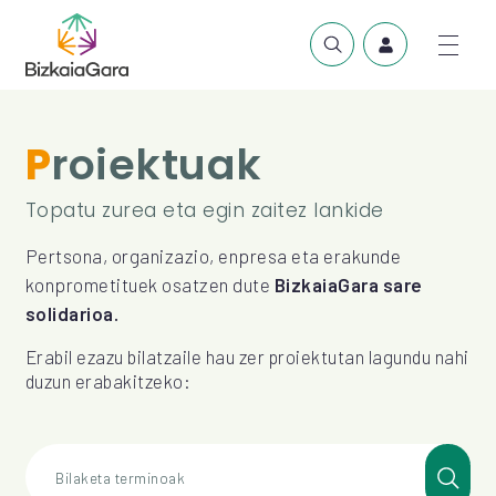
Proiektuak
Topatu zurea eta egin zaitez lankide
Pertsona, organizazio, enpresa eta erakunde
konprometituek osatzen dute
BizkaiaGara sare
solidarioa.
Erabil ezazu bilatzaile hau zer proiektutan lagundu nahi
duzun erabakitzeko:
Bilaketa terminoak