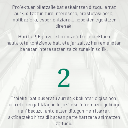
Proiektuen bilatzaile bat eskaintzen dizugu, erraz
aurki ditzazun zure interesera, prestutasunera,
motibaziora, esperientziara... hobekien egokitzen
direnak.
Hori bai! Egin zure boluntariotza proiektuen
hautaketa kontziente bat, eta jar zaitez harremanetan
benetan interesatzen zaizkizunekin soilik.
2
Proiektu bat aukeratu aurretik boluntario gisa non,
nola eta zergatik lagundu jakiteko informazio gehiago
nahi baduzu, antolatzen ditugun Herritarrak
aktibatzeko hitzaldi batean parte hartzera animatzen
zaitugu.