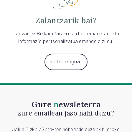
Zalantzarik bai?
Jar zaitez BizkaiaGara-rekin harremanetan, eta
informazio pertsonalizatua emango dizugu.
Idatzi iezaguzu!
Gure
newsleterra
zure emailean jaso nahi duzu?
Jakin BizkaiaGara-ren nobedade guztiak hileroko