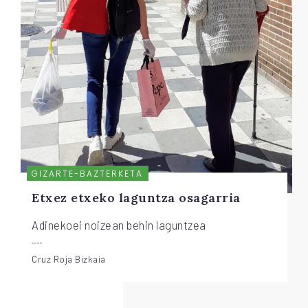
GIZARTE-BAZTERKETA
Etxez etxeko laguntza osagarria
Adinekoei noizean behin laguntzea
Cruz Roja Bizkaia