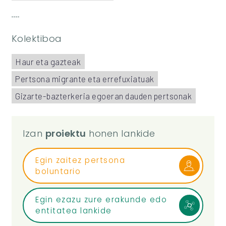
Kolektiboa
Haur eta gazteak
Pertsona migrante eta errefuxiatuak
Gizarte-bazterkeria egoeran dauden pertsonak
Izan
proiektu
honen lankide
Egin zaitez pertsona
boluntario
Egin ezazu zure erakunde edo
entitatea lankide