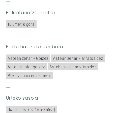
Boluntariotza profila
18 urtetik gora
Parte hartzeko denbora
Astean zehar - Goizez
Astean zehar - arratsaldez
Asteburuak - goizez
Asteburuak - arratsaldez
Prestasunaren arabera
Urteko sasoia
Ikasturtea (iraila-ekaina)