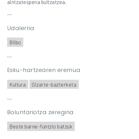
aintzatespena bultzatzea.
Udalerria
Bilbo
Esku-hartzearen eremua
Kultura
Gizarte-bazterketa
Boluntariotza zeregina
Beste barne-funtzio batzuk