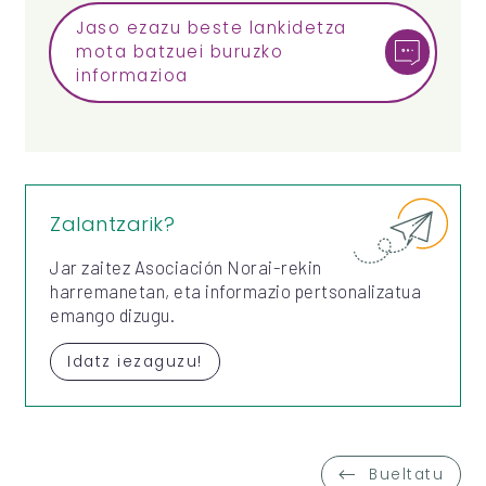
Jaso ezazu beste lankidetza
mota batzuei buruzko
informazioa
Zalantzarik?
Jar zaitez Asociación Norai-rekin
harremanetan, eta informazio pertsonalizatua
emango dizugu.
Idatz iezaguzu!
Bueltatu