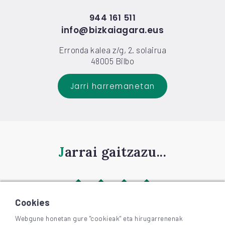
944 161 511
info@bizkaiagara.eus
Erronda kalea z/g, 2. solairua
48005 Bilbo
Jarri harremanetan
Jarrai gaitzazu...
Cookies
Webgune honetan gure "cookieak" eta hirugarrenenak