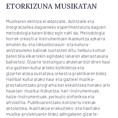
ETORKIZUNA MUSIKATAN
Musikaren ekintza eraldatzaile, duintzaile eta
integratzailea dagoeneko esperimentatuta dagoen
metodologia baten bidez egin nahi da. Metodologia
horrek orkestra-instrumentuen ikaskuntza azkarra
ematen du, eta inklusibotasun- eta kultura-
aniztasuneko balioak sustatzen ditu, helburu komun
baten bila elkarrekin egindako lanaren aberastasuna
balioetsiz. Gizarte testuinguru ahuletan bizi diren haur
eta gazteen kulturarteko bizikidetza eta
gizarteratzea sustatzea orkestra praktikaren bidez.
Hainbat kulturatako haur eta gazteei musika-
prestakuntzako programa bat eskaintzea honako arlo
hauetan: musika-hizkuntza, hari-instrumentuak,
haize-instrumentuak, perkusio sinfonikoa eta
afrolatina. Publikoarentzako kontzertu irekiak
antolatzea, ikasitakoa erakusteko, eta hasitako
musika-proiektuaren bidez adingabeen gizarte-