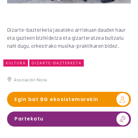
Gizarte-bazterketa jasateko arriskuan dauden haur
eta gazteen bizikidetza eta gizarteratzea bultzatu
nahi dugu, orkestrako musika-praktikaren bidez.
KULTURA
GIZARTE-BAZTERKETA
Asociación Norai
Egin bat BG ekosistemarekin
Partekatu