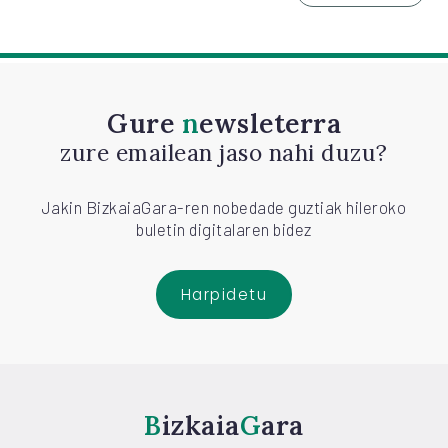
Gure
newsleterra
zure emailean jaso nahi duzu?
Jakin BizkaiaGara-ren nobedade guztiak hileroko
buletin digitalaren bidez
Harpidetu
Bizkaia
Gara