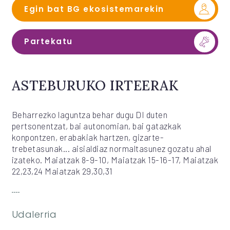
Egin bat BG ekosistemarekin
Partekatu
ASTEBURUKO IRTEERAK
Beharrezko laguntza behar dugu DI duten
pertsonentzat, bai autonomian, bai gatazkak
konpontzen, erabakiak hartzen, gizarte-
trebetasunak... aisialdiaz normaltasunez gozatu ahal
izateko. Maiatzak 8-9-10, Maiatzak 15-16-17, Maiatzak
22,23,24 Maiatzak 29,30,31
Udalerria