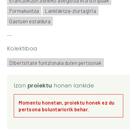
Erantzukizun zibileko asegurua eta istripuak
Formakuntza
Lankidetza-ziurtagiria
Gastuen estaldura
Kolektiboa
Dibertsitate funtzionala duten pertsonak
Izan
proiektu
honen lankide
Momentu honetan, proiektu honek ez du
pertsona boluntariorik behar.