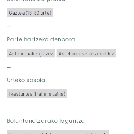
Gaztea (18-30 urte)
Parte hartzeko denbora
Asteburuak - goizez
Asteburuak - arratsaldez
Urteko sasoia
Ikasturtea (iraila-ekaina)
Boluntariotzarako laguntza