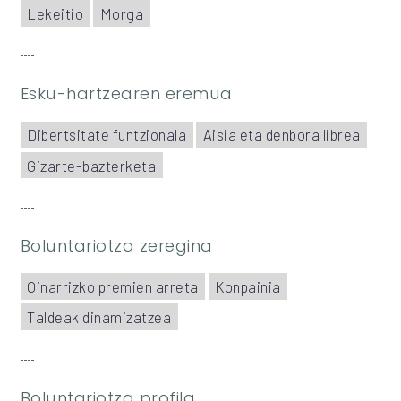
Lekeitio
Morga
Esku-hartzearen eremua
Dibertsitate funtzionala
Aisia eta denbora librea
Gizarte-bazterketa
Boluntariotza zeregina
Oinarrizko premien arreta
Konpainia
Taldeak dinamizatzea
Boluntariotza profila