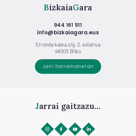
Bizkaia
Gara
944 161 511
info@bizkaiagara.eus
Erronda kalea z/g, 2. solairua
48005 Bilbo
Jarri harremanetan
Jarrai gaitzazu...