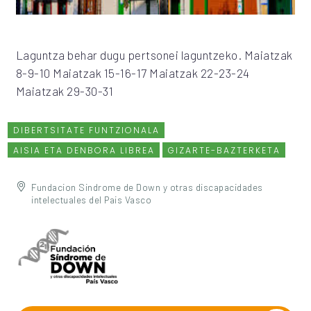
Laguntza behar dugu pertsonei laguntzeko. Maiatzak
8-9-10 Maiatzak 15-16-17 Maiatzak 22-23-24
Maiatzak 29-30-31
DIBERTSITATE FUNTZIONALA
AISIA ETA DENBORA LIBREA
GIZARTE-BAZTERKETA
Fundacion Sindrome de Down y otras discapacidades
intelectuales del Pais Vasco