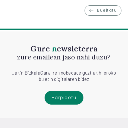
Bueltatu
Gure
newsleterra
zure emailean jaso nahi duzu?
Jakin BizkaiaGara-ren nobedade guztiak hileroko
buletin digitalaren bidez
Harpidetu