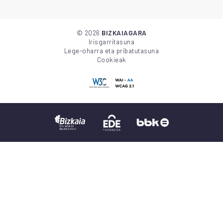
©
2026
BIZKAIAGARA
Irisgarritasuna
Lege-oharra eta pribatutasuna
Cookieak