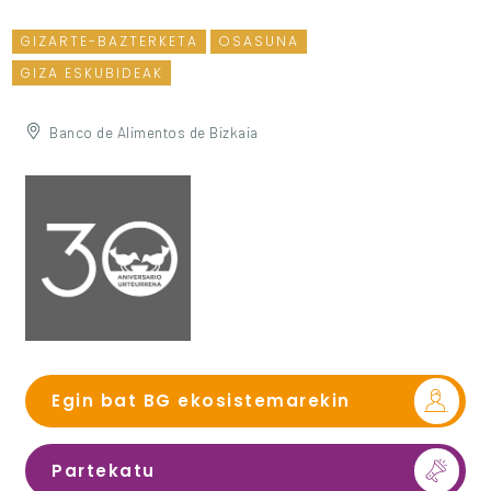
GIZARTE-BAZTERKETA
OSASUNA
GIZA ESKUBIDEAK
Banco de Alimentos de Bizkaia
Egin bat BG ekosistemarekin
Partekatu