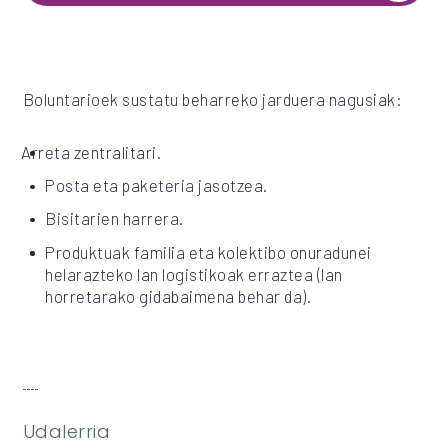
Boluntarioek sustatu beharreko jarduera nagusiak:
Arreta zentralitari.
Posta eta paketeria jasotzea.
Bisitarien harrera.
Produktuak familia eta kolektibo onuradunei
helarazteko lan logistikoak erraztea (lan
horretarako gidabaimena behar da).
Udalerria