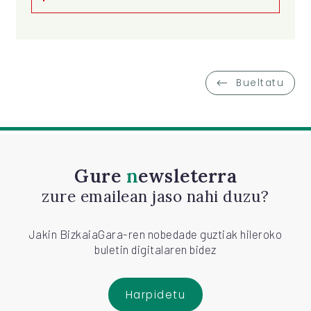
Bueltatu
Gure
newsleterra
zure emailean jaso nahi duzu?
Jakin BizkaiaGara-ren nobedade guztiak hileroko
buletin digitalaren bidez
Harpidetu