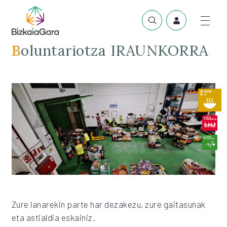
Boluntariotza IRAUNKORRA
Zure lanarekin parte har dezakezu, zure gaitasunak
eta astialdia eskainiz.