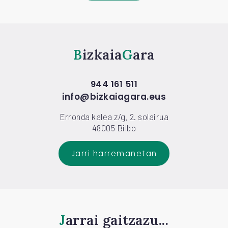
Bizkaia
Gara
944 161 511
info@bizkaiagara.eus
Erronda kalea z/g, 2. solairua
48005 Bilbo
Jarri harremanetan
Jarrai gaitzazu...