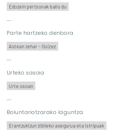
Edozein pertsonak balio du
Parte hartzeko denbora
Astean zehar - Goizez
Urteko sasoia
Urte osoan
Boluntariotzarako laguntza
Erantzukizun zibileko asegurua eta istripuak