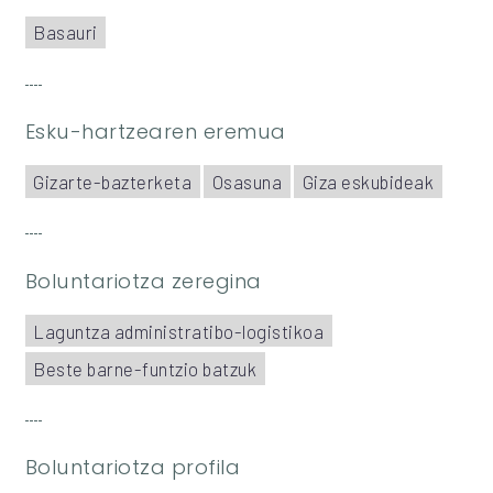
Basauri
Esku-hartzearen eremua
Gizarte-bazterketa
Osasuna
Giza eskubideak
Boluntariotza zeregina
Laguntza administratibo-logistikoa
Beste barne-funtzio batzuk
Boluntariotza profila