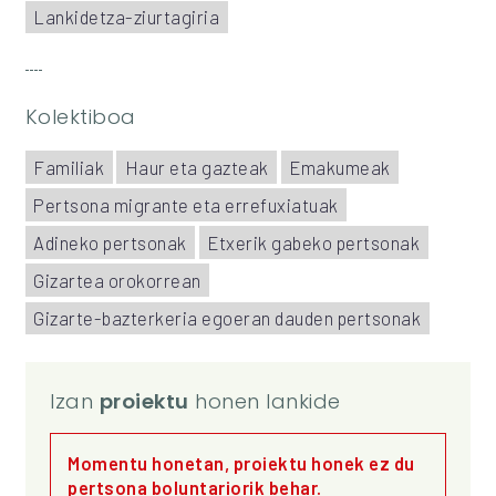
Lankidetza-ziurtagiria
Kolektiboa
Familiak
Haur eta gazteak
Emakumeak
Pertsona migrante eta errefuxiatuak
Adineko pertsonak
Etxerik gabeko pertsonak
Gizartea orokorrean
Gizarte-bazterkeria egoeran dauden pertsonak
Izan
proiektu
honen lankide
Momentu honetan, proiektu honek ez du
pertsona boluntariorik behar.