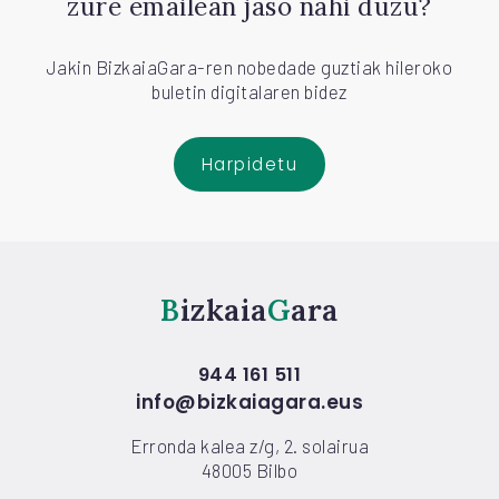
zure emailean jaso nahi duzu?
Jakin BizkaiaGara-ren nobedade guztiak hileroko
buletin digitalaren bidez
Harpidetu
Bizkaia
Gara
944 161 511
info@bizkaiagara.eus
Erronda kalea z/g, 2. solairua
48005 Bilbo