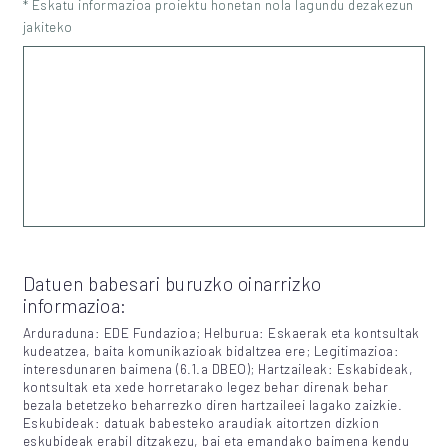
* Eskatu informazioa proiektu honetan nola lagundu dezakezun
jakiteko
Datuen babesari buruzko oinarrizko
informazioa:
Arduraduna: EDE Fundazioa; Helburua: Eskaerak eta kontsultak
kudeatzea, baita komunikazioak bidaltzea ere; Legitimazioa:
interesdunaren baimena (6.1.a DBEO); Hartzaileak: Eskabideak,
kontsultak eta xede horretarako legez behar direnak behar
bezala betetzeko beharrezko diren hartzaileei lagako zaizkie.
Eskubideak: datuak babesteko araudiak aitortzen dizkion
eskubideak erabil ditzakezu, bai eta emandako baimena kendu