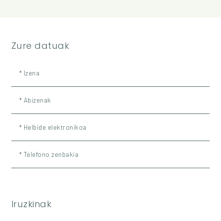
Zure datuak
* Izena
* Abizenak
* Helbide elektronikoa
* Telefono zenbakia
Iruzkinak