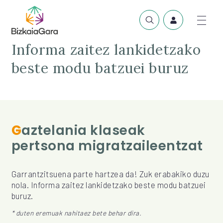
Informa zaitez lankidetzako
beste modu batzuei buruz
Gaztelania klaseak
pertsona migratzaileentzat
Garrantzitsuena parte hartzea da! Zuk erabakiko duzu
nola. Informa zaitez lankidetzako beste modu batzuei
buruz.
* duten eremuak nahitaez bete behar dira.