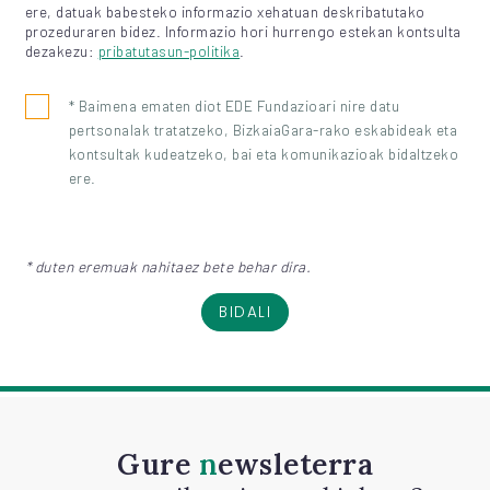
ere, datuak babesteko informazio xehatuan deskribatutako
prozeduraren bidez. Informazio hori hurrengo estekan kontsulta
dezakezu:
pribatutasun-politika
.
* Baimena ematen diot EDE Fundazioari nire datu
pertsonalak tratatzeko, BizkaiaGara-rako eskabideak eta
kontsultak kudeatzeko, bai eta komunikazioak bidaltzeko
ere.
* duten eremuak nahitaez bete behar dira.
BIDALI
Gure
newsleterra