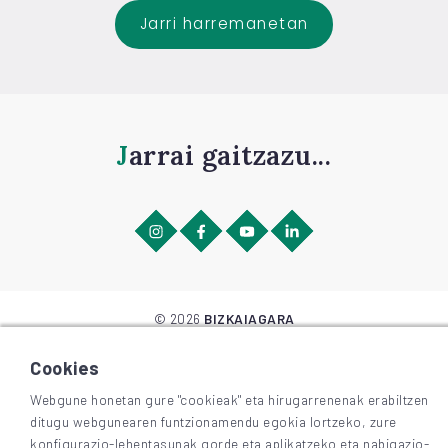
Jarri harremanetan
Jarrai gaitzazu...
©
2026
BIZKAIAGARA
Irisgarritasuna
Lege-oharra eta pribatutasuna
Cookies
Cookieak
Webgune honetan gure "cookieak" eta hirugarrenenak erabiltzen
ditugu webgunearen funtzionamendu egokia lortzeko, zure
konfigurazio-lehentasunak gorde eta aplikatzeko eta nabigazio-