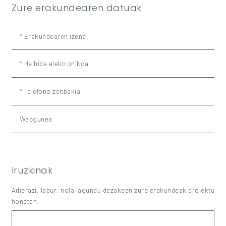
Zure erakundearen datuak
* Erakundearen izena
* Helbide elektronikoa
* Telefono zenbakia
Webgunea
Iruzkinak
Adierazi, labur, nola lagundu dezakeen zure erakundeak proiektu
honetan: