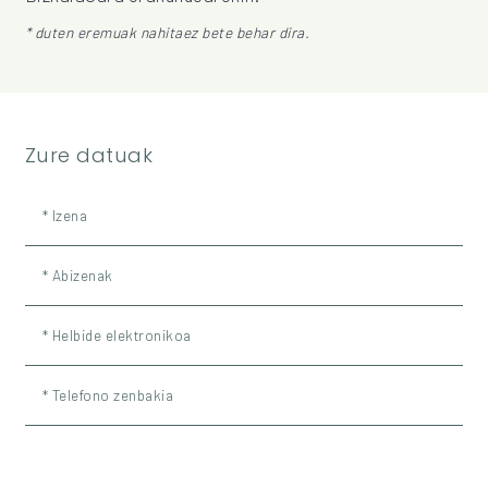
* duten eremuak nahitaez bete behar dira.
Zure datuak
* Izena
* Abizenak
* Helbide elektronikoa
* Telefono zenbakia