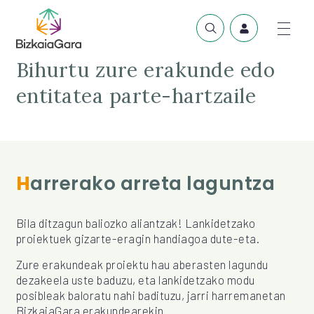
Bihurtu zure erakunde edo
entitatea parte-hartzaile
Harrerako arreta laguntza
Bila ditzagun baliozko aliantzak! Lankidetzako
proiektuek gizarte-eragin handiagoa dute-eta.
Zure erakundeak proiektu hau aberasten lagundu
dezakeela uste baduzu, eta lankidetzako modu
posibleak baloratu nahi badituzu, jarri harremanetan
BizkaiaGara erakundearekin.