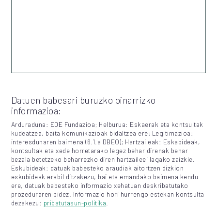
Datuen babesari buruzko oinarrizko
informazioa:
Arduraduna: EDE Fundazioa; Helburua: Eskaerak eta kontsultak
kudeatzea, baita komunikazioak bidaltzea ere; Legitimazioa:
interesdunaren baimena (6.1.a DBEO); Hartzaileak: Eskabideak,
kontsultak eta xede horretarako legez behar direnak behar
bezala betetzeko beharrezko diren hartzaileei lagako zaizkie.
Eskubideak: datuak babesteko araudiak aitortzen dizkion
eskubideak erabil ditzakezu, bai eta emandako baimena kendu
ere, datuak babesteko informazio xehatuan deskribatutako
prozeduraren bidez. Informazio hori hurrengo estekan kontsulta
dezakezu:
pribatutasun-politika
.