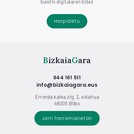
buletin digitalaren bidez
Harpidetu
Bizkaia
Gara
944 161 511
info@bizkaiagara.eus
Erronda kalea z/g, 2. solairua
48005 Bilbo
Jarri harremanetan