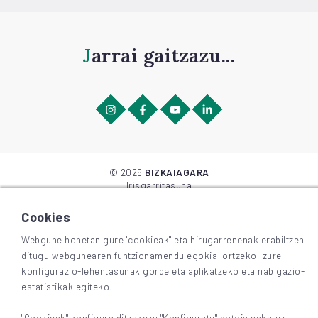
Jarrai gaitzazu...
©
2026
BIZKAIAGARA
Irisgarritasuna
Lege-oharra eta pribatutasuna
Cookieak
Cookies
Webgune honetan gure "cookieak" eta hirugarrenenak erabiltzen
ditugu webgunearen funtzionamendu egokia lortzeko, zure
konfigurazio-lehentasunak gorde eta aplikatzeko eta nabigazio-
estatistikak egiteko.
"Cookieak" konfigura ditzakezu "Konfiguratu" botoia sakatuz.