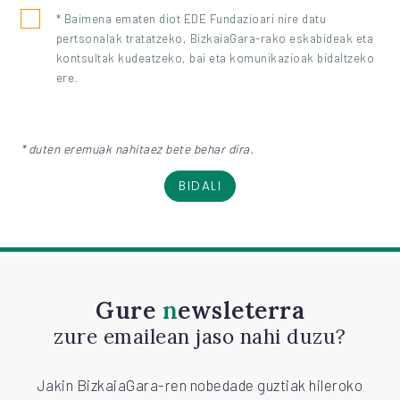
* Baimena ematen diot EDE Fundazioari nire datu
pertsonalak tratatzeko, BizkaiaGara-rako eskabideak eta
kontsultak kudeatzeko, bai eta komunikazioak bidaltzeko
ere.
* duten eremuak nahitaez bete behar dira.
BIDALI
Gure
newsleterra
zure emailean jaso nahi duzu?
Jakin BizkaiaGara-ren nobedade guztiak hileroko