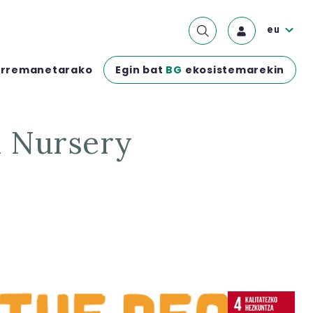
eu
Egin bat
BG
ekosistemarekin
rremanetarako