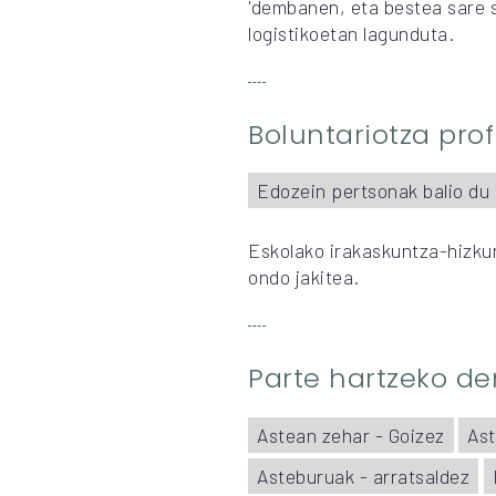
'dembanen, eta bestea sare 
logistikoetan lagunduta.
Boluntariotza prof
Edozein pertsonak balio du
Eskolako irakaskuntza-hizku
ondo jakitea.
Parte hartzeko d
Astean zehar - Goizez
Ast
Asteburuak - arratsaldez