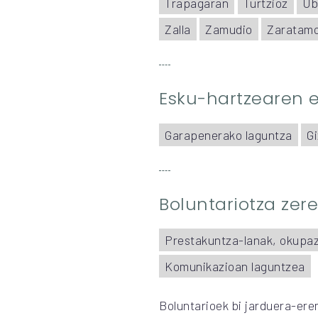
Trapagaran
Turtzioz
Ub
Zalla
Zamudio
Zaratam
Esku-hartzearen
Garapenerako laguntza
G
Boluntariotza zer
Prestakuntza-lanak, okupa
Komunikazioan laguntzea
Boluntarioek bi jarduera-ere