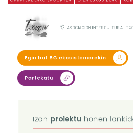
GARAPENERAKO LAGUNTZA
GIZA ESKUBIDEAK
KOM
ASOCIACION INTERCULTURAL TX
Egin bat BG ekosistemarekin
Partekatu
Izan
proiektu
honen lankid