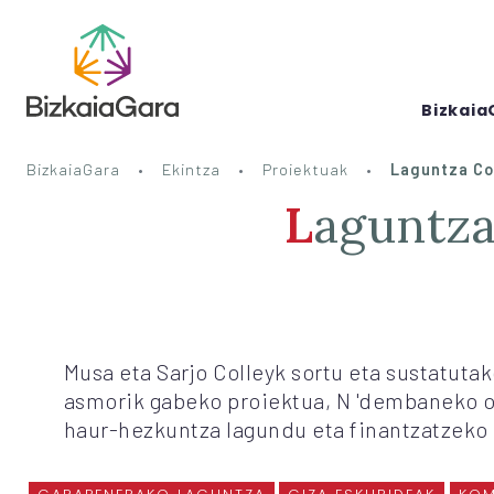
Bizkaia
BizkaiaGara
Ekintza
Proiektuak
Laguntza Co
Laguntza Colley Smith Soffora Nursery
Musa eta Sarjo Colleyk sortu eta sustatutak
asmorik gabeko proiektua, N 'dembaneko o
haur-hezkuntza lagundu eta finantzatzeko