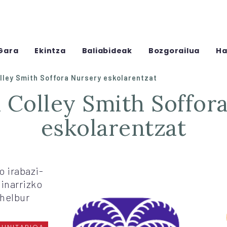
Gara
Ekintza
Baliabideak
Bozgorailua
Ha
lley Smith Soffora Nursery eskolarentzat
eskolarentzat
o irabazi-
inarrizko
 helbur