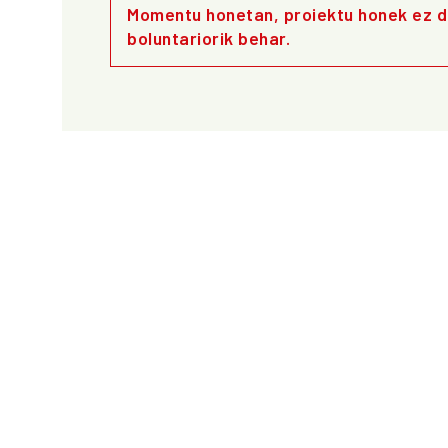
Momentu honetan, proiektu honek ez d
boluntariorik behar.