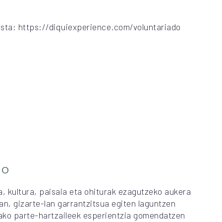
uista: https://diquiexperience.com/voluntariado
go
a, kultura, paisaia eta ohiturak ezagutzeko aukera
an, gizarte-lan garrantzitsua egiten laguntzen
ako parte-hartzaileek esperientzia gomendatzen