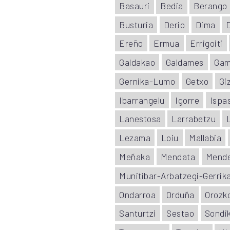
Basauri
Bedia
Berango
Busturia
Derio
Dima
Ereño
Ermua
Errigoiti
Galdakao
Galdames
Gam
Gernika-Lumo
Getxo
Gi
Ibarrangelu
Igorre
Ispa
Lanestosa
Larrabetzu
Lezama
Loiu
Mallabia
Meñaka
Mendata
Mend
Munitibar-Arbatzegi-Gerrika
Ondarroa
Orduña
Orozk
Santurtzi
Sestao
Sondi