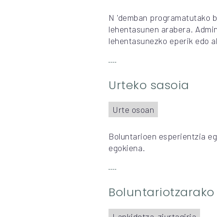
N 'demban programatutako bid
lehentasunen arabera. Admin
lehentasunezko eperik edo al
Urteko sasoia
Urte osoan
Boluntarioen esperientzia eg
egokiena.
Boluntariotzarako
Lankidetza-ziurtagiria