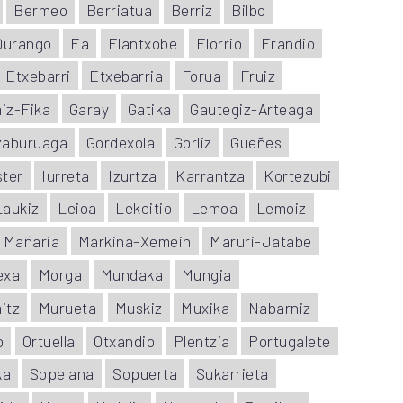
Bermeo
Berriatua
Berriz
Bilbo
Durango
Ea
Elantxobe
Elorrio
Erandio
Etxebarri
Etxebarria
Forua
Fruiz
iz-Fika
Garay
Gatika
Gautegiz-Arteaga
zaburuaga
Gordexola
Gorliz
Gueñes
ster
Iurreta
Izurtza
Karrantza
Kortezubi
Laukiz
Leioa
Lekeitio
Lemoa
Lemoiz
Mañaria
Markina-Xemein
Maruri-Jatabe
exa
Morga
Mundaka
Mungia
itz
Murueta
Muskiz
Muxika
Nabarniz
o
Ortuella
Otxandio
Plentzia
Portugalete
ka
Sopelana
Sopuerta
Sukarrieta