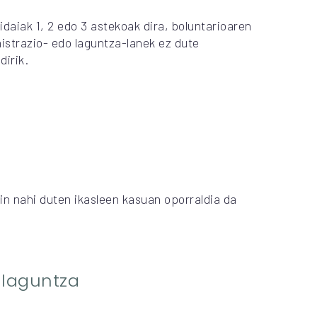
aiak 1, 2 edo 3 astekoak dira, boluntarioaren
istrazio- edo laguntza-lanek ez dute
dirik.
in nahi duten ikasleen kasuan oporraldia da
 laguntza