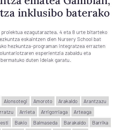
untza ematea Gambian,
za inklusibo baterako
proiektua ezagutaraztea, 4 eta 8 urte bitarteko
hezkuntza eskaintzen dien Nursery School bat
tuko hezkuntza-programan integratzea errazten
boluntariotzaren esperientzia zabaldu eta
 bermatuko duten ideiak garatu.
Alonsotegi
Amoroto
Arakaldo
Arantzazu
rratzu
Arrieta
Arrigorriaga
Arteaga
esti
Bakio
Balmaseda
Barakaldo
Barrika