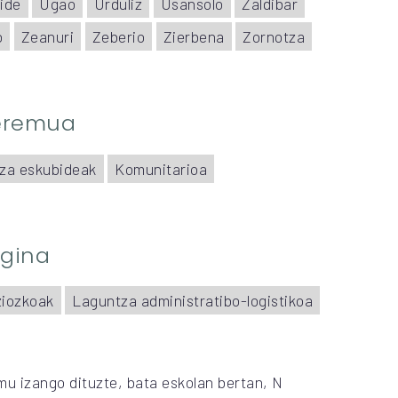
ide
Ugao
Urduliz
Usansolo
Zaldibar
o
Zeanuri
Zeberio
Zierbena
Zornotza
 eremua
iza eskubideak
Komunitarioa
egina
ziozkoak
Laguntza administratibo-logistikoa
mu izango dituzte, bata eskolan bertan, N