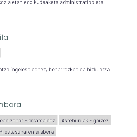
sozialetan edo kudeaketa administratibo eta
ila
ntza ingelesa denez, beharrezkoa da hizkuntza
enbora
ean zehar - arratsaldez
Asteburuak - goizez
Prestasunaren arabera