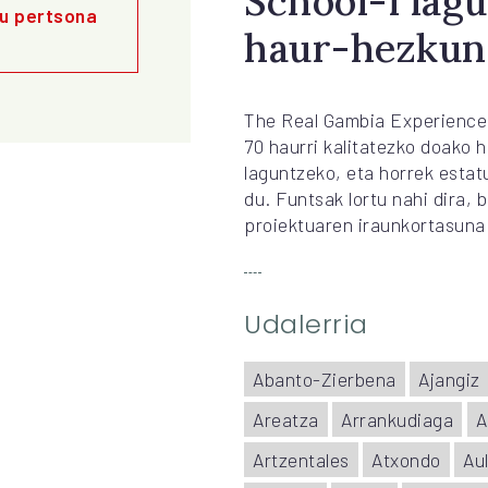
School-i lag
u pertsona
haur-hezkunt
The Real Gambia Experience 
70 haurri kalitatezko doako 
laguntzeko, eta horrek esta
du. Funtsak lortu nahi dira, 
proiektuaren iraunkortasuna
Udalerria
Abanto-Zierbena
Ajangiz
Areatza
Arrankudiaga
A
Artzentales
Atxondo
Aul