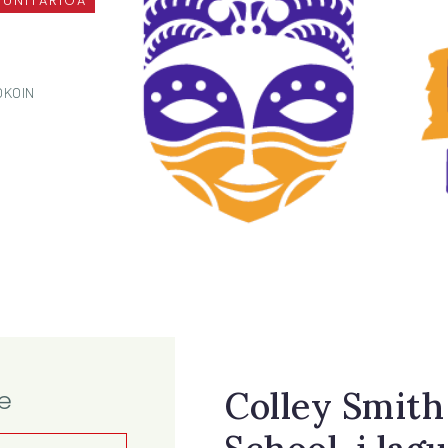
UNITARIOA
OKOIN
Colley Smith
e