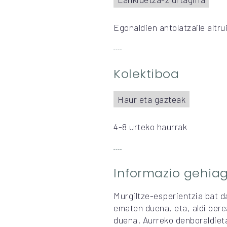
Egonaldien antolatzaile altr
Kolektiboa
Haur eta gazteak
4-8 urteko haurrak
Informazio gehia
Murgiltze-esperientzia bat d
ematen duena, eta, aldi bere
duena. Aurreko denboraldiet