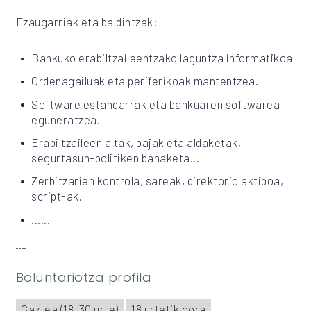
Ezaugarriak eta baldintzak:
Bankuko erabiltzaileentzako laguntza informatikoa
Ordenagailuak eta periferikoak mantentzea.
Software estandarrak eta bankuaren softwarea
eguneratzea.
Erabiltzaileen altak, bajak eta aldaketak,
segurtasun-politiken banaketa...
Zerbitzarien kontrola, sareak, direktorio aktiboa,
script-ak.
......
Boluntariotza profila
Gaztea (18-30 urte)
18 urtetik gora