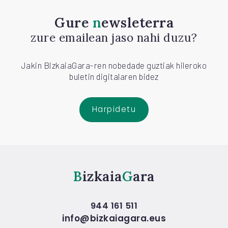
Gure
newsleterra
zure emailean jaso nahi duzu?
Jakin BizkaiaGara-ren nobedade guztiak hileroko
buletin digitalaren bidez
Harpidetu
Bizkaia
Gara
944 161 511
info@bizkaiagara.eus