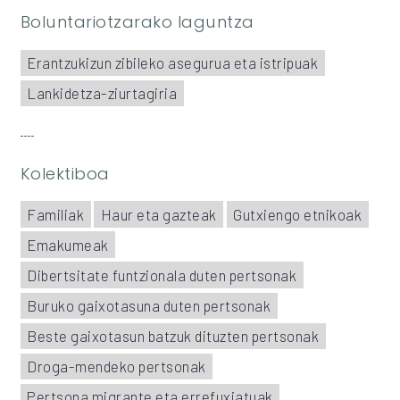
Boluntariotzarako laguntza
Erantzukizun zibileko asegurua eta istripuak
Lankidetza-ziurtagiria
Kolektiboa
Familiak
Haur eta gazteak
Gutxiengo etnikoak
Emakumeak
Dibertsitate funtzionala duten pertsonak
Buruko gaixotasuna duten pertsonak
Beste gaixotasun batzuk dituzten pertsonak
Droga-mendeko pertsonak
Pertsona migrante eta errefuxiatuak