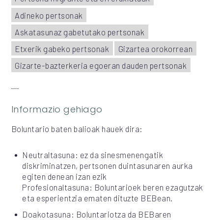
Adineko pertsonak
Askatasunaz gabetutako pertsonak
Etxerik gabeko pertsonak
Gizartea orokorrean
Gizarte-bazterkeria egoeran dauden pertsonak
Informazio gehiago
Boluntario baten balioak hauek dira:
Neutraltasuna: ez da sinesmenengatik
diskriminatzen, pertsonen duintasunaren aurka
egiten denean izan ezik
Profesionaltasuna: Boluntarioek beren ezagutzak
eta esperientzia ematen dituzte BEBean.
Doakotasuna: Boluntariotza da BEBaren