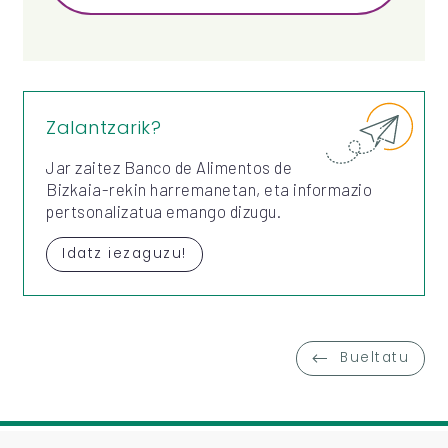
Zalantzarik?
Jar zaitez Banco de Alimentos de
Bizkaia-rekin harremanetan, eta informazio
pertsonalizatua emango dizugu.
Idatz iezaguzu!
Bueltatu