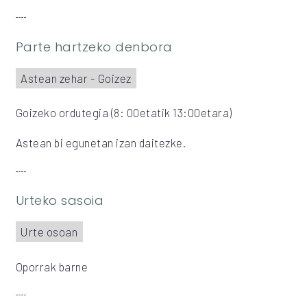
Parte hartzeko denbora
Astean zehar - Goizez
Goizeko ordutegia (8: 00etatik 13:00etara)
Astean bi egunetan izan daitezke.
Urteko sasoia
Urte osoan
Oporrak barne