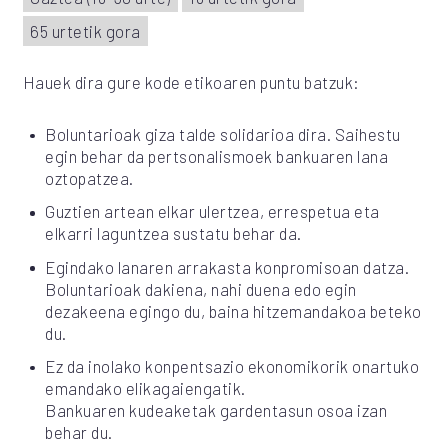
65 urtetik gora
Hauek dira gure kode etikoaren puntu batzuk:
Boluntarioak giza talde solidarioa dira. Saihestu
egin behar da pertsonalismoek bankuaren lana
oztopatzea.
Guztien artean elkar ulertzea, errespetua eta
elkarri laguntzea sustatu behar da.
Egindako lanaren arrakasta konpromisoan datza.
Boluntarioak dakiena, nahi duena edo egin
dezakeena egingo du, baina hitzemandakoa beteko
du.
Ez da inolako konpentsazio ekonomikorik onartuko
emandako elikagaiengatik.
Bankuaren kudeaketak gardentasun osoa izan
behar du.