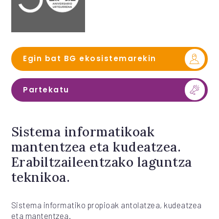
Egin bat BG ekosistemarekin
Partekatu
Sistema informatikoak
mantentzea eta kudeatzea.
Erabiltzaileentzako laguntza
teknikoa.
Sistema informatiko propioak antolatzea, kudeatzea
eta mantentzea.