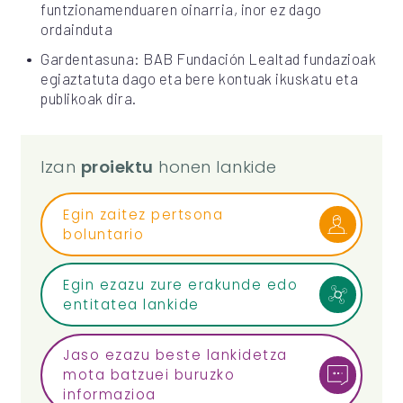
funtzionamenduaren oinarria, inor ez dago
ordainduta
Gardentasuna: BAB Fundación Lealtad fundazioak
egiaztatuta dago eta bere kontuak ikuskatu eta
publikoak dira.
Izan
proiektu
honen lankide
Egin zaitez pertsona
boluntario
Egin ezazu zure erakunde edo
entitatea lankide
Jaso ezazu beste lankidetza
mota batzuei buruzko
informazioa