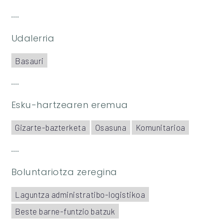
Udalerria
Basauri
Esku-hartzearen eremua
Gizarte-bazterketa
Osasuna
Komunitarioa
Boluntariotza zeregina
Laguntza administratibo-logistikoa
Beste barne-funtzio batzuk