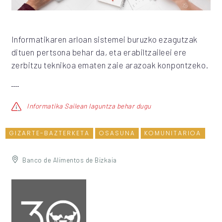
Informatikaren arloan sistemei buruzko ezagutzak
dituen pertsona behar da, eta erabiltzaileei ere
zerbitzu teknikoa ematen zaie arazoak konpontzeko.
Informatika Sailean laguntza behar dugu
GIZARTE-BAZTERKETA
OSASUNA
KOMUNITARIOA
Banco de Alimentos de Bizkaia