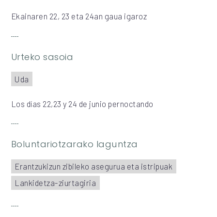
Ekainaren 22, 23 eta 24an gaua igaroz
Urteko sasoia
Uda
Los días 22,23 y 24 de junio pernoctando
Boluntariotzarako laguntza
Erantzukizun zibileko asegurua eta istripuak
Lankidetza-ziurtagiria