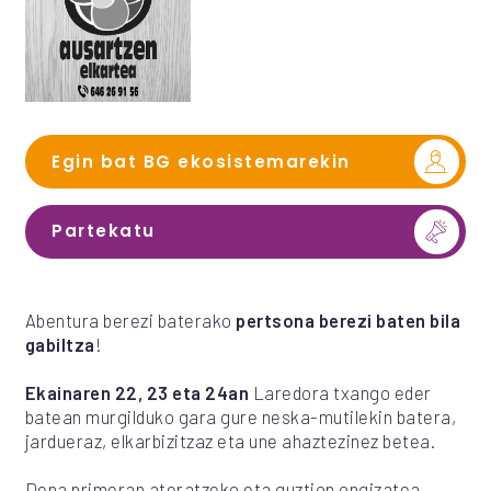
Egin bat BG ekosistemarekin
Partekatu
Abentura berezi baterako
pertsona berezi baten bila
gabiltza
!
Ekainaren 22, 23 eta 24an
Laredora txango eder
batean murgilduko gara gure neska-mutilekin batera,
jardueraz, elkarbizitzaz eta une ahaztezinez betea.
Dena primeran ateratzeko eta guztion ongizatea