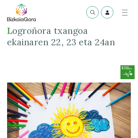
Logroñora txangoa
ekainaren 22, 23 eta 24an