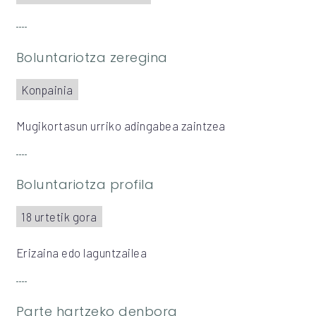
Boluntariotza zeregina
Konpainia
Mugikortasun urriko adingabea zaintzea
Boluntariotza profila
18 urtetik gora
Erizaina edo laguntzailea
Parte hartzeko denbora