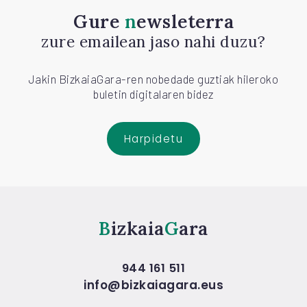
Gure
newsleterra
zure emailean jaso nahi duzu?
Jakin BizkaiaGara-ren nobedade guztiak hileroko
buletin digitalaren bidez
Harpidetu
Bizkaia
Gara
944 161 511
info@bizkaiagara.eus