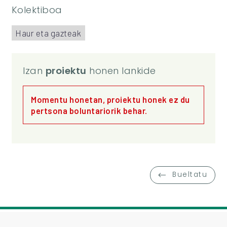
Kolektiboa
Haur eta gazteak
Izan
proiektu
honen lankide
Momentu honetan, proiektu honek ez du
pertsona boluntariorik behar.
Bueltatu