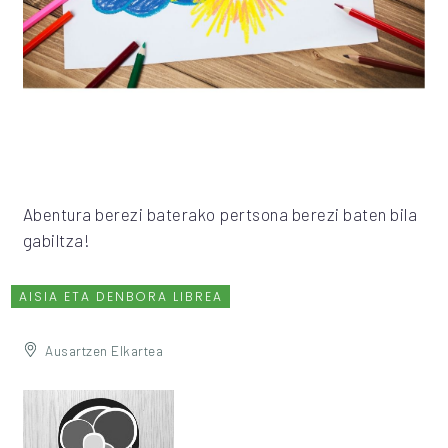
Abentura berezi baterako pertsona berezi baten bila
gabiltza!
AISIA ETA DENBORA LIBREA
Ausartzen Elkartea