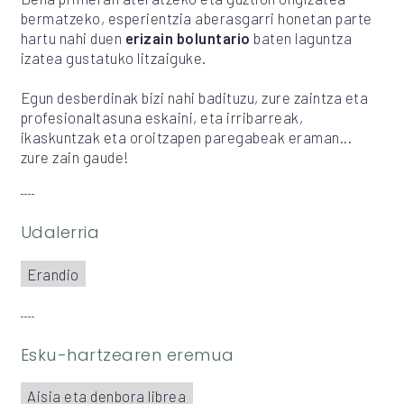
bermatzeko, esperientzia aberasgarri honetan parte
hartu nahi duen
erizain boluntario
baten laguntza
izatea gustatuko litzaiguke.
Egun desberdinak bizi nahi badituzu, zure zaintza eta
profesionaltasuna eskaini, eta irribarreak,
ikaskuntzak eta oroitzapen paregabeak eraman...
zure zain gaude!
Udalerria
Erandio
Esku-hartzearen eremua
Aisia eta denbora librea