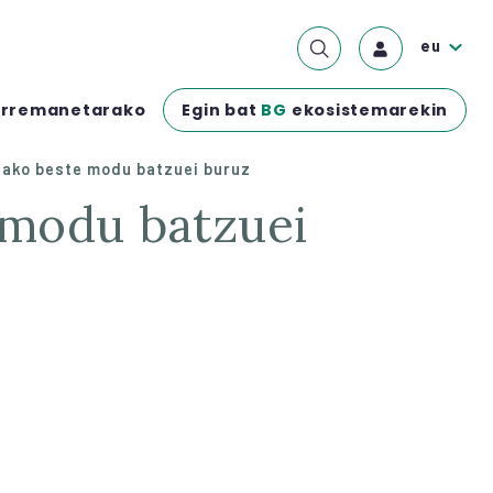
eu
Egin bat
BG
ekosistemarekin
rremanetarako
zako beste modu batzuei buruz
 modu batzuei