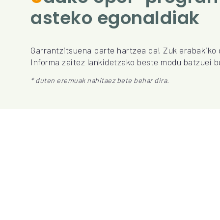
asteko egonaldiak
Garrantzitsuena parte hartzea da! Zuk erabakiko 
Informa zaitez lankidetzako beste modu batzuei b
* duten eremuak nahitaez bete behar dira.