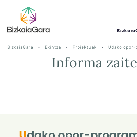
Bizkaia
BizkaiaGara
Ekintza
Proiektuak
Udako opor-
Informa zait
Udako opor-programetan