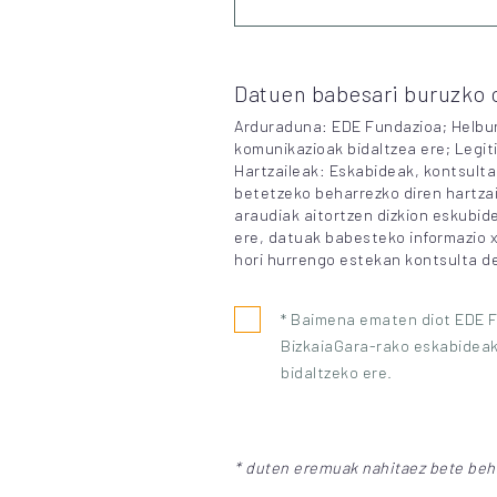
Datuen babesari buruzko o
Arduraduna: EDE Fundazioa; Helbur
komunikazioak bidaltzea ere; Legit
Hartzaileak: Eskabideak, kontsulta
betetzeko beharrezko diren hartzai
araudiak aitortzen dizkion eskubi
ere, datuak babesteko informazio 
hori hurrengo estekan kontsulta 
* Baimena ematen diot EDE F
BizkaiaGara-rako eskabideak
bidaltzeko ere.
* duten eremuak nahitaez bete beha