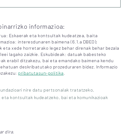
inarrizko informazioa:
ua: Eskaerak eta kontsultak kudeatzea, baita
imazioa: interesdunaren baimena (6.1.a DBEO);
k eta xede horretarako legez behar direnak behar bezala
leei lagako zaizkie. Eskubideak: datuak babesteko
deak erabil ditzakezu, bai eta emandako baimena kendu
xehatuan deskribatutako prozeduraren bidez. Informazio
dezakezu:
pribatutasun-politika
.
undazioari nire datu pertsonalak tratatzeko,
 eta kontsultak kudeatzeko, bai eta komunikazioak
r dira.