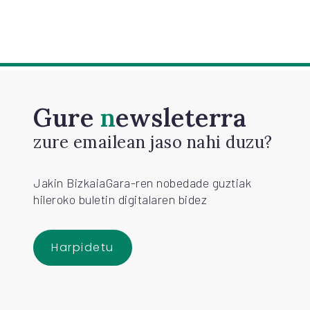
Gure
newsleterra
zure emailean jaso nahi duzu?
Jakin BizkaiaGara-ren nobedade guztiak
hileroko buletin digitalaren bidez
Harpidetu