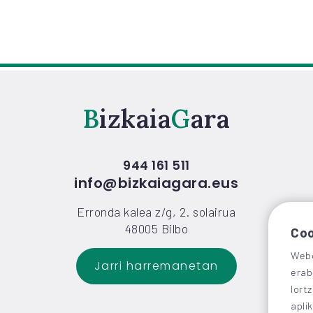
Bizkaia
Gara
944 161 511
info@bizkaiagara.eus
Erronda kalea z/g, 2. solairua
48005 Bilbo
Coo
Webg
Jarri harremanetan
erab
lort
apli