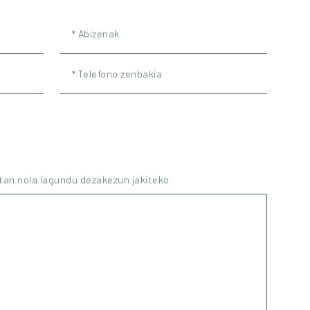
* Abizenak
* Telefono zenbakia
etan nola lagundu dezakezun jakiteko