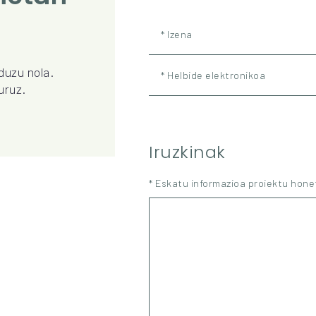
* Izena
duzu nola.
* Helbide elektronikoa
uruz.
Iruzkinak
* Eskatu informazioa proiektu hon