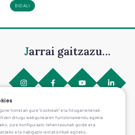
BIDALI
Jarrai gaitzazu...
kies
une honetan gure "cookieak" eta hirugarrenenak
iltzen ditugu webgunearen funtzionamendu egokia
zeko, zure konfigurazio-lehentasunak gorde eta
katzeko eta nabigazio-estatistikak egiteko.