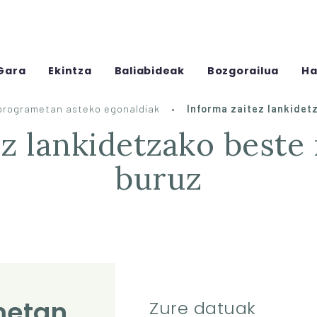
Gara
Ekintza
Baliabideak
Bozgorailua
Ha
programetan asteko egonaldiak
Informa zaitez lankidet
ez lankidetzako beste
buruz
Zure datuak