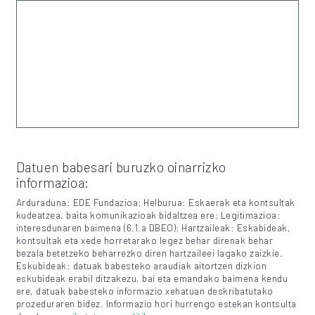
Datuen babesari buruzko oinarrizko
informazioa:
Arduraduna: EDE Fundazioa; Helburua: Eskaerak eta kontsultak
kudeatzea, baita komunikazioak bidaltzea ere; Legitimazioa:
interesdunaren baimena (6.1.a DBEO); Hartzaileak: Eskabideak,
kontsultak eta xede horretarako legez behar direnak behar
bezala betetzeko beharrezko diren hartzaileei lagako zaizkie.
Eskubideak: datuak babesteko araudiak aitortzen dizkion
eskubideak erabil ditzakezu, bai eta emandako baimena kendu
ere, datuak babesteko informazio xehatuan deskribatutako
prozeduraren bidez. Informazio hori hurrengo estekan kontsulta