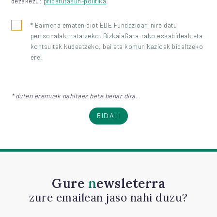
dezakezu:
pribatutasun-politika
.
* Baimena ematen diot EDE Fundazioari nire datu
pertsonalak tratatzeko, BizkaiaGara-rako eskabideak eta
kontsultak kudeatzeko, bai eta komunikazioak bidaltzeko
ere.
* duten eremuak nahitaez bete behar dira.
BIDALI
Gure
newsleterra
zure emailean jaso nahi duzu?