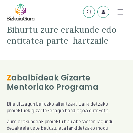
Bihurtu zure erakunde edo
entitatea parte-hartzaile
Zabalbideak Gizarte
Mentoriako Programa
Bila ditzagun baliozko aliantzak! Lankidetzako
proiektuek gizarte-eragin handiagoa dute-eta.
Zure erakundeak proiektu hau aberasten lagundu
dezakeela uste baduzu, eta lankidetzako modu