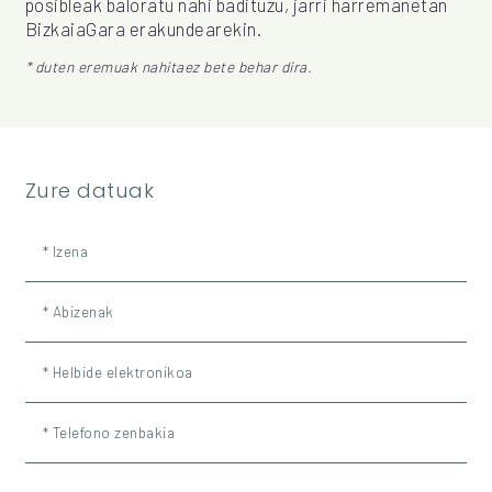
posibleak baloratu nahi badituzu, jarri harremanetan
BizkaiaGara erakundearekin.
* duten eremuak nahitaez bete behar dira.
Zure datuak
* Izena
* Abizenak
* Helbide elektronikoa
* Telefono zenbakia