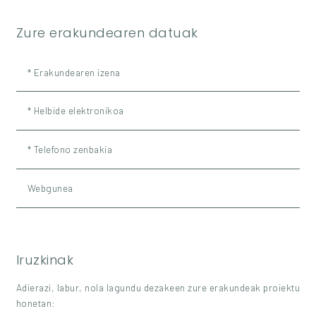
Zure erakundearen datuak
* Erakundearen izena
* Helbide elektronikoa
* Telefono zenbakia
Webgunea
Iruzkinak
Adierazi, labur, nola lagundu dezakeen zure erakundeak proiektu
honetan: