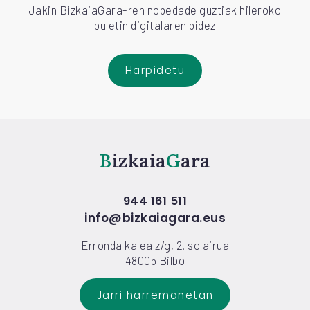
Jakin BizkaiaGara-ren nobedade guztiak hileroko
buletin digitalaren bidez
Harpidetu
Bizkaia
Gara
944 161 511
info@bizkaiagara.eus
Erronda kalea z/g, 2. solairua
48005 Bilbo
Jarri harremanetan