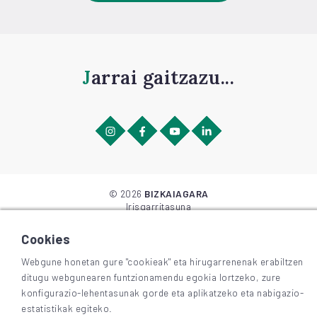
Jarrai gaitzazu...
©
2026
BIZKAIAGARA
Irisgarritasuna
Lege-oharra eta pribatutasuna
Cookieak
Cookies
Webgune honetan gure "cookieak" eta hirugarrenenak erabiltzen
ditugu webgunearen funtzionamendu egokia lortzeko, zure
konfigurazio-lehentasunak gorde eta aplikatzeko eta nabigazio-
estatistikak egiteko.