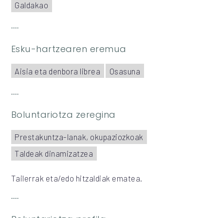
Galdakao
Esku-hartzearen eremua
Aisia eta denbora librea
Osasuna
Boluntariotza zeregina
Prestakuntza-lanak, okupaziozkoak
Taldeak dinamizatzea
Tailerrak eta/edo hitzaldiak ematea.