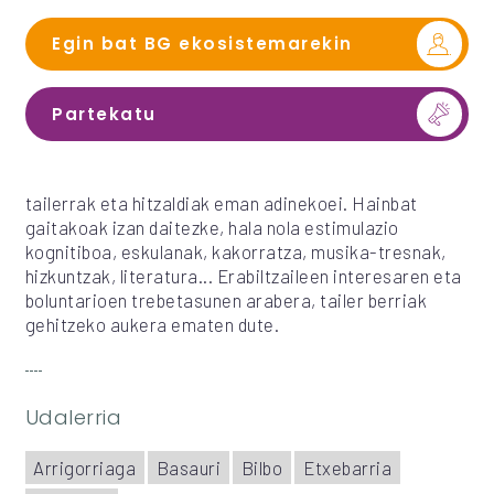
Egin bat BG ekosistemarekin
Partekatu
tailerrak eta hitzaldiak eman adinekoei. Hainbat
gaitakoak izan daitezke, hala nola estimulazio
kognitiboa, eskulanak, kakorratza, musika-tresnak,
hizkuntzak, literatura... Erabiltzaileen interesaren eta
boluntarioen trebetasunen arabera, tailer berriak
gehitzeko aukera ematen dute.
Udalerria
Arrigorriaga
Basauri
Bilbo
Etxebarria