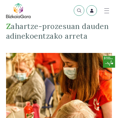
Zahartze-prozesuan dauden
adinekoentzako arreta