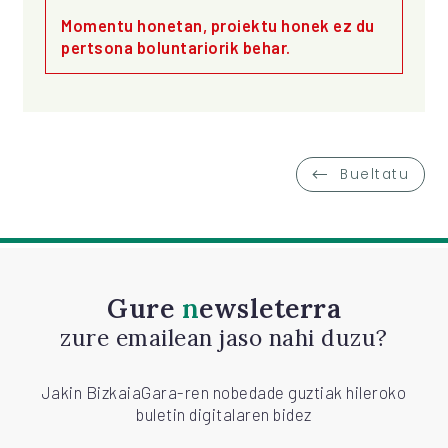
Momentu honetan, proiektu honek ez du
pertsona boluntariorik behar.
Bueltatu
Gure
newsleterra
zure emailean jaso nahi duzu?
Jakin BizkaiaGara-ren nobedade guztiak hileroko
buletin digitalaren bidez