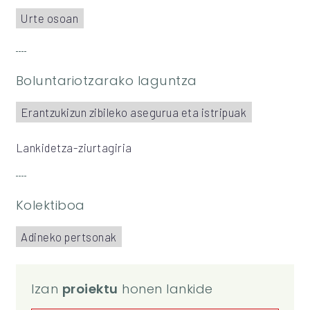
Urte osoan
Boluntariotzarako laguntza
Erantzukizun zibileko asegurua eta istripuak
Lankidetza-ziurtagiria
Kolektiboa
Adineko pertsonak
Izan
proiektu
honen lankide