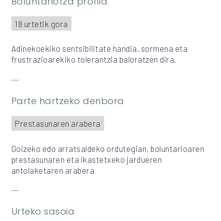
Boluntariotza profila
18 urtetik gora
Adinekoekiko sentsibilitate handia, sormena eta
frustrazioarekiko tolerantzia baloratzen dira.
Parte hartzeko denbora
Prestasunaren arabera
Goizeko edo arratsaldeko ordutegian, boluntarioaren
prestasunaren eta ikastetxeko jardueren
antolaketaren arabera
Urteko sasoia