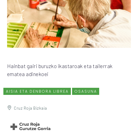
Hainbat gairi buruzko ikastaroak eta tailerrak
ematea adinekoei
AISIA ETA DENBORA LIBREA
OSASUNA
Cruz Roja Bizkaia