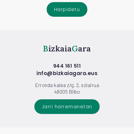
Harpidetu
Bizkaia
Gara
944 161 511
info@bizkaiagara.eus
Erronda kalea z/g, 2. solairua
48005 Bilbo
Jarri harremanetan