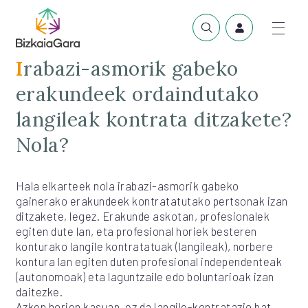
Irabazi-asmorik gabeko
erakundeek ordaindutako
langileak kontrata ditzakete?
Nola?
Hala elkarteek nola irabazi-asmorik gabeko
gainerako erakundeek kontratatutako pertsonak izan
ditzakete, legez. Erakunde askotan, profesionalek
egiten dute lan, eta profesional horiek besteren
konturako langile kontratatuak (langileak), norbere
kontura lan egiten duten profesional independenteak
(autonomoak) eta laguntzaile edo boluntarioak izan
daitezke.
Azken horien kasuan, ez da langile-kontratazio bat