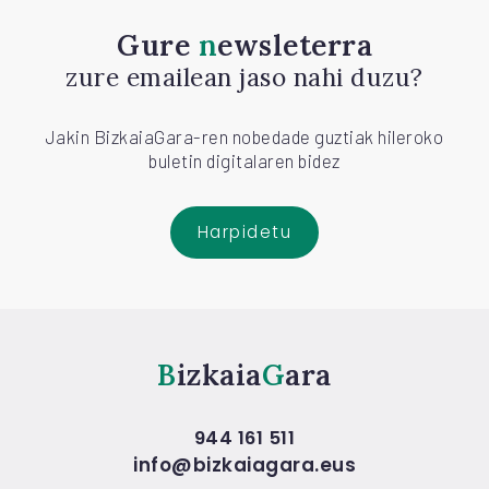
Gure
newsleterra
zure emailean jaso nahi duzu?
Jakin BizkaiaGara-ren nobedade guztiak hileroko
buletin digitalaren bidez
Harpidetu
Bizkaia
Gara
944 161 511
info@bizkaiagara.eus