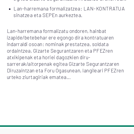
Lan-harremana formalizatzea: LAN-KONTRATUA
sinatzea eta SEPEn aurkeztea.
Lan-harremana formalizatu ondoren, hainbat
izapide/betebehar ere egongo dira kontratuaren
indarraldi osoan: nominak prestatzea, soldata
ordaintzea, Gizarte Segurantzaren eta PFEZren
atxikipenak eta horiei dagozkien diru-
sarrerak/aitorpenak egitea Gizarte Segurantzaren
Diruzaintzan eta Foru Ogasunean, langileari PFEZren
urteko ziurtagiriak ematea...