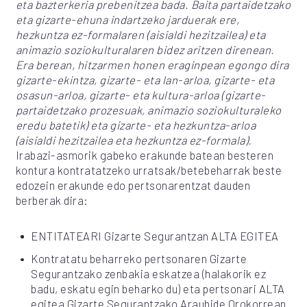
eta bazterkeria prebenitzea bada. Baita partaidetzako
eta gizarte-ehuna indartzeko jarduerak ere,
hezkuntza ez-formalaren (aisialdi hezitzailea) eta
animazio soziokulturalaren bidez aritzen direnean.
Era berean, hitzarmen honen eraginpean egongo dira
gizarte-ekintza, gizarte- eta lan-arloa, gizarte- eta
osasun-arloa, gizarte- eta kultura-arloa (gizarte-
partaidetzako prozesuak, animazio soziokulturaleko
eredu batetik) eta gizarte- eta hezkuntza-arloa
(aisialdi hezitzailea eta hezkuntza ez-formala).
Irabazi-asmorik gabeko erakunde batean besteren
kontura kontratatzeko urratsak/betebeharrak beste
edozein erakunde edo pertsonarentzat dauden
berberak dira:
ENTITATEARI Gizarte Segurantzan ALTA EGITEA
Kontratatu beharreko pertsonaren Gizarte
Segurantzako zenbakia eskatzea (halakorik ez
badu, eskatu egin beharko du) eta pertsonari ALTA
egitea Gizarte Segurantzako Araubide Orokorrean.