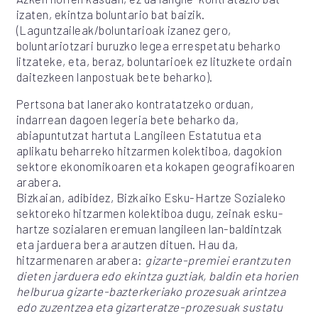
izaten, ekintza boluntario bat baizik.
(Laguntzaileak/boluntarioak izanez gero,
boluntariotzari buruzko legea errespetatu beharko
litzateke, eta, beraz, boluntarioek ez lituzkete ordain
daitezkeen lanpostuak bete beharko).
Pertsona bat lanerako kontratatzeko orduan,
indarrean dagoen legeria bete beharko da,
abiapuntutzat hartuta Langileen Estatutua eta
aplikatu beharreko hitzarmen kolektiboa, dagokion
sektore ekonomikoaren eta kokapen geografikoaren
arabera.
Bizkaian, adibidez, Bizkaiko Esku-Hartze Sozialeko
sektoreko hitzarmen kolektiboa dugu, zeinak esku-
hartze sozialaren eremuan langileen lan-baldintzak
eta jarduera bera arautzen dituen. Hau da,
hitzarmenaren arabera:
gizarte-premiei erantzuten
dieten jarduera edo ekintza guztiak, baldin eta horien
helburua gizarte-bazterkeriako prozesuak arintzea
edo zuzentzea eta gizarteratze-prozesuak sustatu