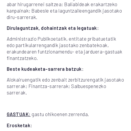
abar hirugarrenei saltzea; Baliabideak erakartzeko
kanpainak; Babesle eta laguntzaileengandik jasotako
diru-sarrerak.
Dirulaguntzak, dohaintzak eta legatuak:
Administrazio Publikoetatik, entitate pribatuetatik
edo partikularrengandik jasotako zenbatekoak,
erakundearen funtzionamendu- eta jarduera-gastuak
finantzatzeko.
Beste kudeaketa-sarrera batzuk:
Alokairuengatik edo zenbait zerbitzurengatik jasotako
sarrerak; Finantza-sarrerak; Salbuespenezko
sarrerak.
GASTUAK:
gastu ohikoenen zerrenda.
Erosketak: