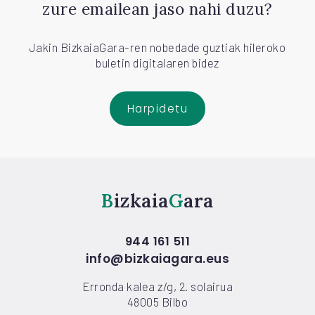
zure emailean jaso nahi duzu?
Jakin BizkaiaGara-ren nobedade guztiak hileroko
buletin digitalaren bidez
Harpidetu
Bizkaia
Gara
944 161 511
info@bizkaiagara.eus
Erronda kalea z/g, 2. solairua
48005 Bilbo