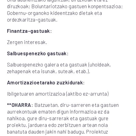
diruzkoak; Boluntariotzako gastuen konpentsazioa;
Gobernu-organoko kideentzako dietak eta
ordezkaritza-gastuak.
Finantza-gastuak:
Zergen interesak.
Salbuespenezko gastuak:
Salbuespenezko galera eta gastuak (uholdeak,
zehapenak eta isunak, suteak, etab.).
Amortizazioetarako zuzkidurak:
Ibilgetuaren amortizazioa (aktibo ez-arrunta)
**OHARRA:
Batzuetan, diru-sarreren eta gastuen
aurrekontuak ematen digun informazioa ez da
nahikoa, gure diru-sarrerak eta gastuak gure
proiektu, jarduera edo zerbitzuen artean nola
banatuta dauden jakin nahi badugu. Proiektuz