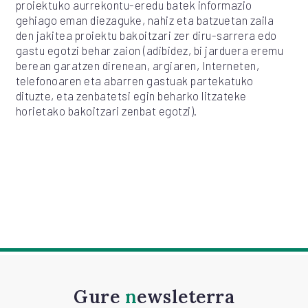
proiektuko aurrekontu-eredu batek informazio
gehiago eman diezaguke, nahiz eta batzuetan zaila
den jakitea proiektu bakoitzari zer diru-sarrera edo
gastu egotzi behar zaion (adibidez, bi jarduera eremu
berean garatzen direnean, argiaren, Interneten,
telefonoaren eta abarren gastuak partekatuko
dituzte, eta zenbatetsi egin beharko litzateke
horietako bakoitzari zenbat egotzi).
Gure
newsleterra