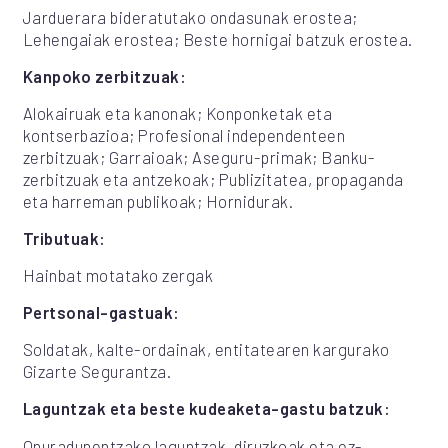
Jarduerara bideratutako ondasunak erostea;
Lehengaiak erostea; Beste hornigai batzuk erostea.
Kanpoko zerbitzuak:
Alokairuak eta kanonak; Konponketak eta
kontserbazioa; Profesional independenteen
zerbitzuak; Garraioak; Aseguru-primak; Banku-
zerbitzuak eta antzekoak; Publizitatea, propaganda
eta harreman publikoak; Hornidurak.
Tributuak:
Hainbat motatako zergak
Pertsonal-gastuak:
Soldatak, kalte-ordainak, entitatearen kargurako
Gizarte Segurantza.
Laguntzak eta beste kudeaketa-gastu batzuk:
Onuradunentzako laguntzak, diruzkoak eta ez-