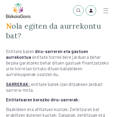
Nola egiten da aurrekontu
bat?
Entitate baten
diru-sarreren eta gastuen
aurrekontua
entitate horrek bere jarduera behar
bezala garatzeko behar dituen gastuak finantzatzeko
urte horretan lortuko dituen baliabideen
aurreikuspenak osatzen du.
SARRERAK:
entitate batek izan ditzakeen zenbait
sarrera-mota.
Entitatearen berezko diru-sarrerak:
Bazkideen eta afiliatuen kuotak; Zerbitzuren bat
erabiltzen dutenen kuotak; Salgaiak, zerbitzuak eta