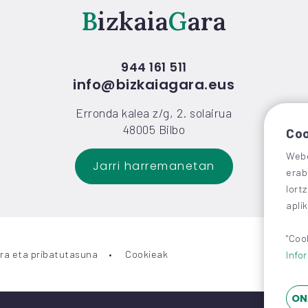
Bizkaia
Gara
944 161 511
info@bizkaiagara.eus
Erronda kalea z/g, 2. solairua
48005 Bilbo
Coo
Webg
Jarri harremanetan
erab
lort
apli
"Coo
ra eta pribatutasuna
Cookieak
Info
ON