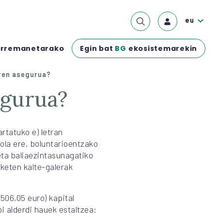
eu
Egin bat
BG
ekosistemarekin
rremanetarako
ren asegurua?
egurua?
rtatuko e) letran
iola ere, boluntarioentzako
eta baliaezintasunagatiko
keten kalte-galerak
506,05 euro) kapital
 alderdi hauek estaltzea: