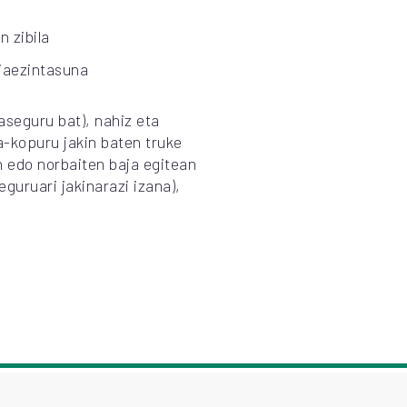
 zibila
liaezintasuna
aseguru bat), nahiz eta
-kopuru jakin baten truke
n edo norbaiten baja egitean
guruari jakinarazi izana),