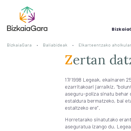
Bizkaia
BizkaiaGara
Baliabideak
Elkarteentzako aholkular
Zertan da
17/1998 Legeak, ekainaren 25
ezarritakoari jarraikiz, “bol
aseguru-poliza sinatu behar 
estaldura bermatzeko, bai et
estaltzeko ere”.
Horretarako sinatutako erantz
aseguratua izango du. Legear