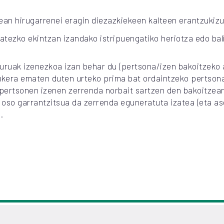
ean hirugarrenei eragin diezazkiekeen kalteen erantzukizun
tezko ekintzan izandako istripuengatiko heriotza edo ba
uruak izenezkoa izan behar du (pertsona/izen bakoitzeko 
kera ematen duten urteko prima bat ordaintzeko pertsona
ko pertsonen izenen zerrenda norbait sartzen den bakoitzea
oso garrantzitsua da zerrenda eguneratuta izatea (eta ase
.