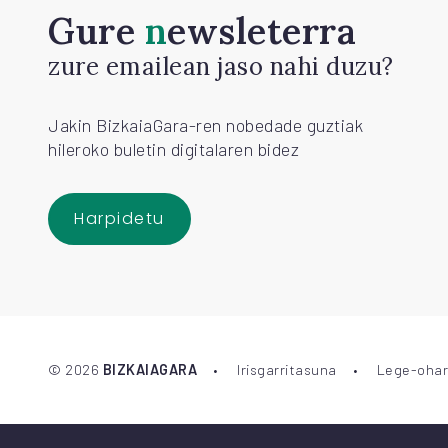
Gure
newsleterra
zure emailean jaso nahi duzu?
Jakin BizkaiaGara-ren nobedade guztiak
hileroko buletin digitalaren bidez
Harpidetu
©
2026
BIZKAIAGARA
Irisgarritasuna
Lege-ohar