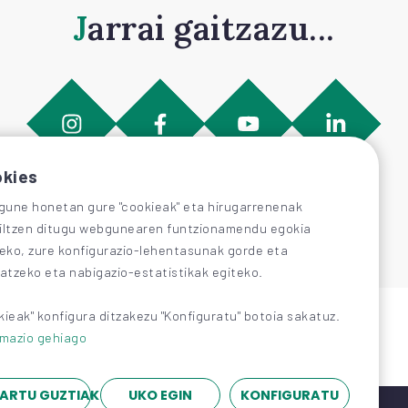
Jarrai gaitzazu...
kies
une honetan gure "cookieak" eta hirugarrenenak
iltzen ditugu webgunearen funtzionamendu egokia
zeko, zure konfigurazio-lehentasunak gorde eta
katzeko eta nabigazio-estatistikak egiteko.
kieak" konfigura ditzakezu "Konfiguratu" botoia sakatuz.
rmazio gehiago
ARTU GUZTIAK
UKO EGIN
KONFIGURATU