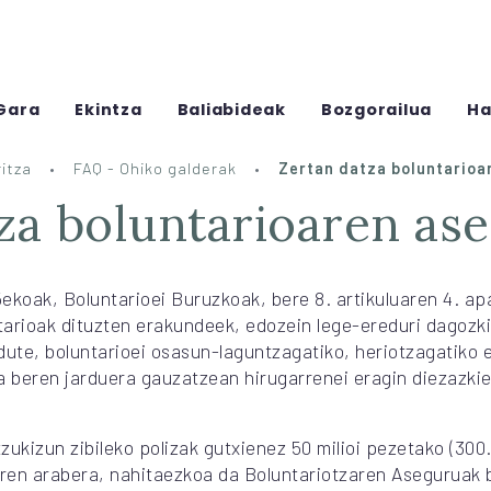
Gara
Ekintza
Baliabideak
Bozgorailua
Ha
itza
FAQ - Ohiko galderak
Zertan datza boluntarioa
tza boluntarioaren as
ekoak, Boluntarioei Buruzkoak, bere 8. artikuluaren 4. apa
untarioak dituzten erakundeek, edozein lege-ereduri dagozk
dute, boluntarioei osasun-laguntzagatiko, heriotzagatiko 
a beren jarduera gauzatzean hirugarrenei eragin diezazkie
ukizun zibileko polizak gutxienez 50 milioi pezetako (300.
en arabera, nahitaezkoa da Boluntariotzaren Aseguruak bi