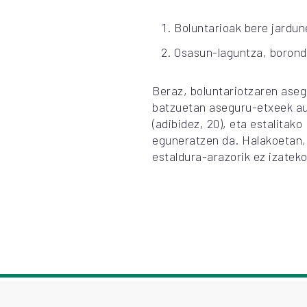
Boluntarioak bere jardun
Osasun-laguntza, boronda
Beraz, boluntariotzaren aseg
batzuetan aseguru-etxeek au
(adibidez, 20), eta estalita
eguneratzen da. Halakoetan, 
estaldura-arazorik ez izateko