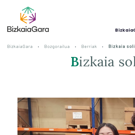
Bizkaia
BizkaiaGara
Bozgorailua
Berriak
Bizkaia sol
Bizkaia solidarioago baten aldeko konexio