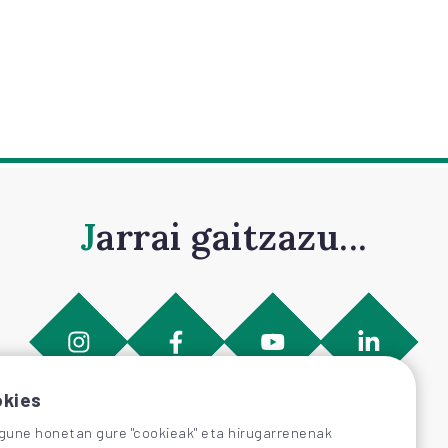
Jarrai gaitzazu...
kies
une honetan gure "cookieak" eta hirugarrenenak