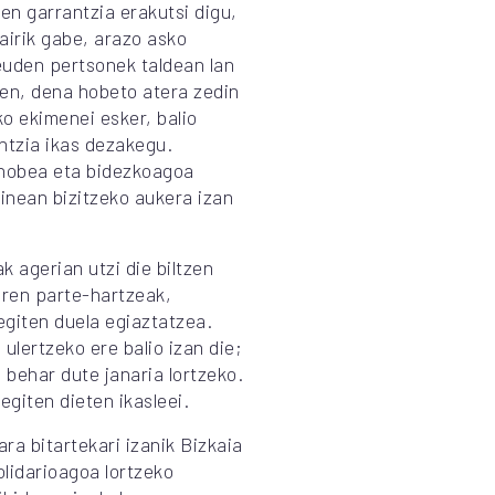
en garrantzia erakutsi digu,
airik gabe, arazo asko
euden pertsonek taldean lan
ten, dena hobeto atera zedin
ko ekimenei esker, balio
ntzia ikas dezakegu.
e hobea eta bidezkoagoa
inean bizitzeko aukera izan
k agerian utzi die biltzen
aren parte-hartzeak,
giten duela egiaztatzea.
ulertzeko ere balio izan die;
 behar dute janaria lortzeko.
egiten dieten ikasleei.
ra bitartekari izanik Bizkaia
lidarioagoa lortzeko