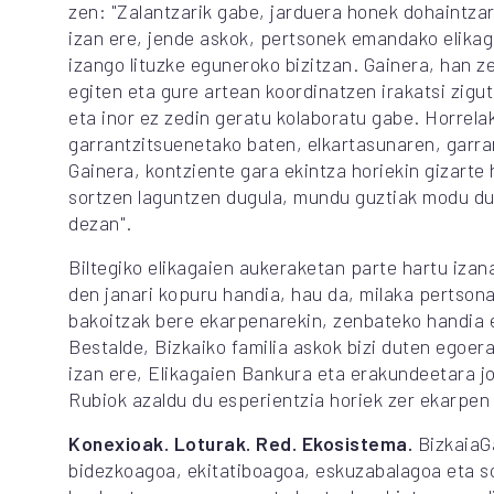
zen: "Zalantzarik gabe, jarduera honek dohaintzar
izan ere, jende askok, pertsonek emandako elikag
izango lituzke eguneroko bizitzan. Gainera, han z
egiten eta gure artean koordinatzen irakatsi zigu
eta inor ez zedin geratu kolaboratu gabe. Horrela
garrantzitsuenetako baten, elkartasunaren, garra
Gainera, kontziente gara ekintza horiekin gizart
sortzen laguntzen dugula, mundu guztiak modu du
dezan".
Biltegiko elikagaien aukeraketan parte hartu izana
den janari kopuru handia, hau da, milaka pertson
bakoitzak bere ekarpenarekin, zenbateko handia e
Bestalde, Bizkaiko familia askok bizi duten egoera 
izan ere, Elikagaien Bankura eta erakundeetara jo
Rubiok azaldu du esperientzia horiek zer ekarpen 
Konexioak. Loturak. Red. Ekosistema.
BizkaiaGa
bidezkoagoa, ekitatiboagoa, eskuzabalagoa eta so