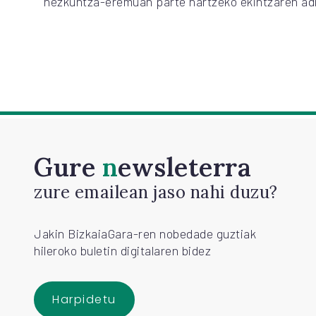
hezkuntza-eremuan parte hartzeko ekintzaren adi
Gure
newsleterra
zure emailean jaso nahi duzu?
Jakin BizkaiaGara-ren nobedade guztiak
hileroko buletin digitalaren bidez
Harpidetu