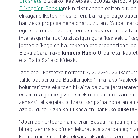
Urdaneta
Bizkaiko ikastetxeak 2009az geroztik p
Elikagaien Bankua
rekin elkarlanean egiten dituen
elikagai bilketekin hasi ziren, baina geroago sup
hartzeko proposamena onartu zuten. "Supermerka
egiten direnean zer egiten den ikustea falta zitza
interesgarria iruditu zitzaigun gure ikasleak Elik
joatea elikagaien hautaketan eta ordenazioan lag
BizkaiaGara-rako
Ignacio Rubio
Urdaneta ikastetx
eta Balio Saileko kideak.
Izan ere, ikastetxe horretatik, 2022-2023 ikastur
talde bat sortu da Batxilergoko 1. mailako ikaslee
boluntariotza ekarpen bikaina da gure jardueraren
eskertuta gaude gizartearekin boluntariotzan har
zehazki, elikagaiak biltzeko kanpaina honetan em
azaldu dute Bizkaiko Elikagaien Bankuko
bilketa-
"Joan den urtearen amaieran Basaurira joan gine
biltegi zentralak dituen lekura, eta azaroan egin 
kanpainan emandako elikagaiak aukeratzen lagun