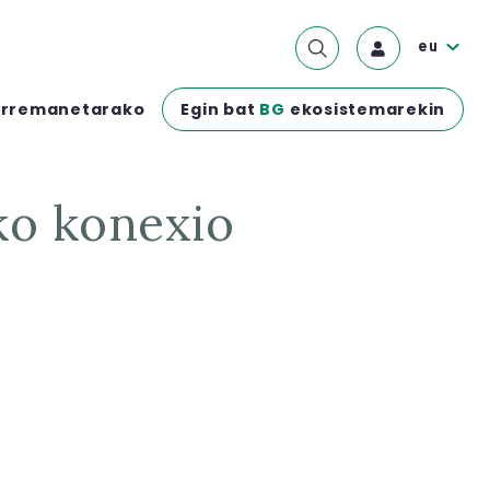
eu
Egin bat
BG
ekosistemarekin
rremanetarako