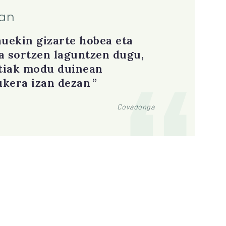
tan
auekin gizarte hobea eta
a sortzen laguntzen dugu,
tiak modu duinean
ukera izan dezan
Covadonga