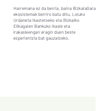
Harremana ez da berria, baina BizkaiaGara
ekosistemak berriro batu ditu, Loiuko
Urdaneta ikastetxeko eta Bizkaiko
Elikagaien Bankuko ikasle eta
irakasleengan eragin duen beste
esperientzia bat gauzatzeko.