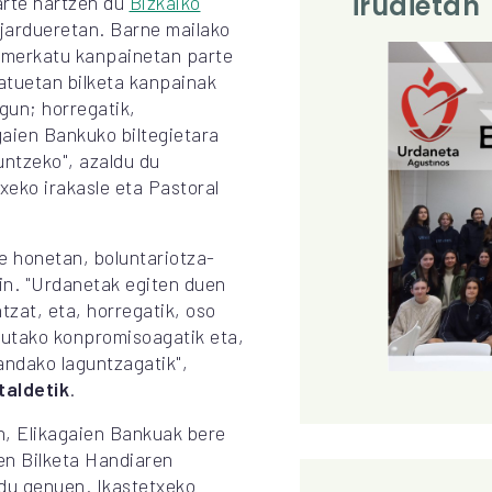
irudietan
arte hartzen du
Bizkaiko
 jardueretan. Barne mailako
ermerkatu kanpainetan parte
tuetan bilketa kanpainak
igun; horregatik,
agaien Bankuko biltegietara
untzeko", azaldu du
eko irakasle eta Pastoral
te honetan, boluntariotza-
kin. "Urdanetak egiten duen
tzat, eta, horregatik, oso
tutako konpromisoagatik eta,
andako laguntzagatik",
taldetik
.
n, Elikagaien Bankuak bere
zen Bilketa Handiaren
du genuen. Ikastetxeko