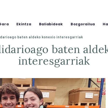
Gara
Ekintza
Baliabideak
Bozgorailua
Ha
idarioago baten aldeko konexio interesgarriak
interesgarriak