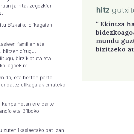
uruan jarrita, zegozkion
hitz
gutxi
z.
Ekintza h
itu Bizkaiko Elikagaien
bidezkoago
mundu guz
kasleen familien eta
bizitzeko a
 biltzen ditugu.
itugu, birziklatuta eta
ko logoekin".
en da, eta bertan parte
rondatez elikagaiak emateko
i-kanpainetan ere parte
andio eta Bilboko
u zuten ikasleetako bat izan