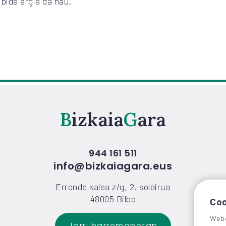
bide argia da hau.
Bizkaia
Gara
944 161 511
info@bizkaiagara.eus
Erronda kalea z/g, 2. solairua
48005 Bilbo
Coo
Webg
Jarri harremanetan