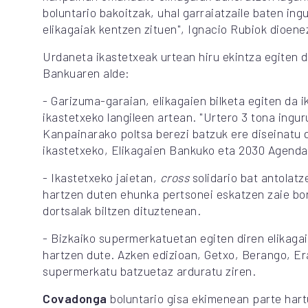
boluntario bakoitzak, uhal garraiatzaile baten ing
elikagaiak kentzen zituen", Ignacio Rubiok dioene
Urdaneta ikastetxeak urtean hiru ekintza egiten d
Bankuaren alde:
- Garizuma-garaian, elikagaien bilketa egiten da i
ikastetxeko langileen artean. "Urtero 3 tona inguru
Kanpainarako poltsa berezi batzuk ere diseinatu d
ikastetxeko, Elikagaien Bankuko eta 2030 Agenda
- Ikastetxeko jaietan,
cross
solidario bat antolatz
hartzen duten ehunka pertsonei eskatzen zaie bo
dortsalak biltzen dituztenean.
- Bizkaiko supermerkatuetan egiten diren elikaga
hartzen dute. Azken edizioan, Getxo, Berango, Er
supermerkatu batzuetaz arduratu ziren.
Covadonga
boluntario gisa ekimenean parte hart