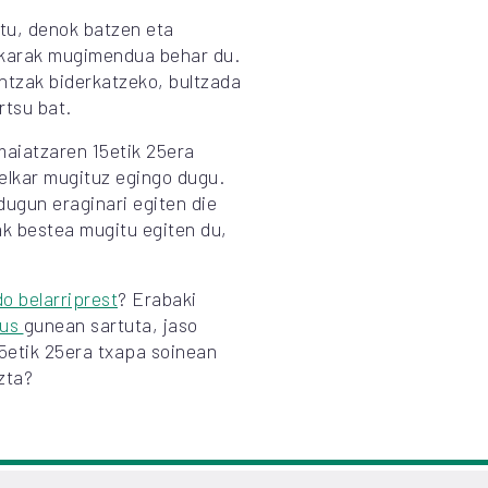
tu, denok batzen eta
skarak mugimendua behar du.
intzak biderkatzeko, bultzada
rtsu bat.
 maiatzaren 15etik 25era
 elkar mugituz egingo dugu.
ugun eraginari egiten die
tak bestea mugitu egiten du,
do belarriprest
? Erabaki
eus
gunean sartuta, jaso
15etik 25era txapa soinean
zta?