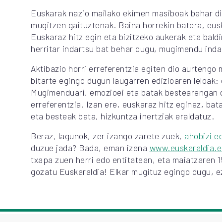
Euskarak nazio mailako ekimen masiboak behar di
mugitzen gaituztenak. Baina horrekin batera, eu
Euskaraz hitz egin eta bizitzeko aukerak eta bald
herritar indartsu bat behar dugu, mugimendu inda
Aktibazio horri erreferentzia egiten dio aurtengo
bitarte egingo dugun laugarren edizioaren leloak:
Mugimenduari, emozioei eta batak bestearengan d
erreferentzia. Izan ere, euskaraz hitz eginez, ba
eta besteak bata, hizkuntza inertziak eraldatuz.
Beraz, lagunok, zer izango zarete zuek,
ahobizi e
duzue jada? Bada, eman izena
www.euskaraldia.
txapa zuen herri edo entitatean, eta maiatzaren 
gozatu Euskaraldia! Elkar mugituz egingo dugu, e