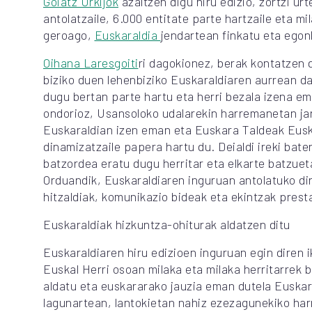
Goiatz Urkijok
azaltzen digu hiru edizio, zortzi urt
antolatzaile, 6.000 entitate parte hartzaile eta mi
geroago,
Euskaraldia
jendartean finkatu eta egon
Oihana Laresgoiti
ri dagokionez, berak kontatzen 
biziko duen lehenbiziko Euskaraldiaren aurrean da
dugu bertan parte hartu eta herri bezala izena e
ondorioz, Usansoloko udalarekin harremanetan jar
Euskaraldian izen eman eta Euskara Taldeak Euska
dinamizatzaile papera hartu du. Deialdi ireki bate
batzordea eratu dugu herritar eta elkarte batzuet
Orduandik, Euskaraldiaren inguruan antolatuko dir
hitzaldiak, komunikazio bideak eta ekintzak prest
Euskaraldiak hizkuntza-ohiturak aldatzen ditu
Euskaraldiaren hiru edizioen inguruan egin diren i
Euskal Herri osoan milaka eta milaka herritarrek 
aldatu eta euskararako jauzia eman dutela Euskara
lagunartean, lantokietan nahiz ezezagunekiko ha