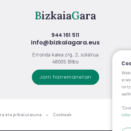
Bizkaia
Gara
944 161 511
info@bizkaiagara.eus
Erronda kalea z/g, 2. solairua
48005 Bilbo
Coo
Webg
Jarri harremanetan
erab
lort
apli
"Coo
ra eta pribatutasuna
Cookieak
Info