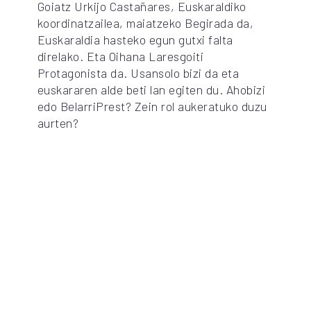
Goiatz Urkijo Castañares, Euskaraldiko
koordinatzailea, maiatzeko Begirada da,
Euskaraldia hasteko egun gutxi falta
direlako. Eta Oihana Laresgoiti
Protagonista da. Usansolo bizi da eta
euskararen alde beti lan egiten du. Ahobizi
edo BelarriPrest? Zein rol aukeratuko duzu
aurten?