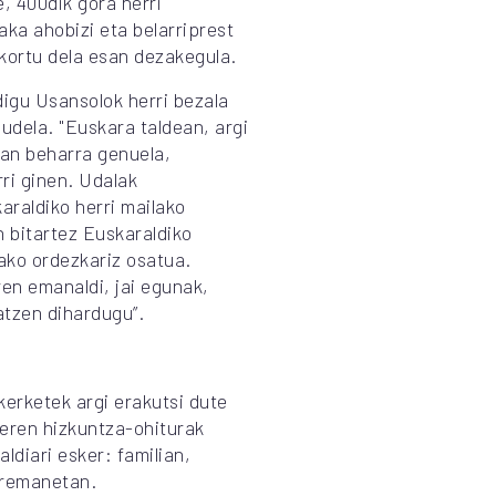
e, 400dik gora herri
laka ahobizi eta belarriprest
kortu dela esan dezakegula.
digu Usansolok herri bezala
udela. "Euskara taldean, argi
man beharra genuela,
ri ginen. Udalak
raldiko herri mailako
n bitartez Euskaraldiko
ako ordezkariz osatua.
en emanaldi, jai egunak,
atzen dihardugu”.
kerketek argi erakutsi dute
beren hizkuntza-ohiturak
ldiari esker: familian,
rremanetan.