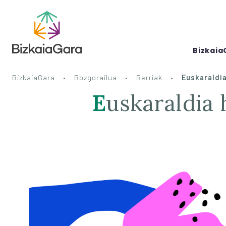
Bizkaia
BizkaiaGara
Bozgorailua
Berriak
Euskaraldia
Euskaraldia heldu da! Goiatz Urkijo Castañares