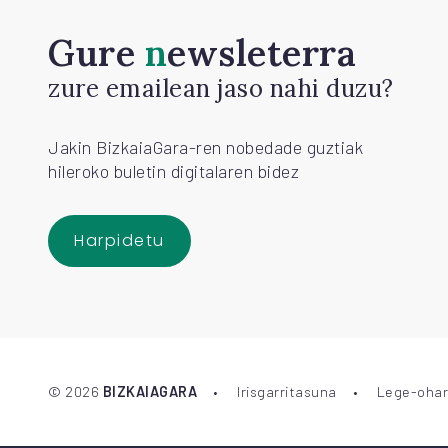
Gure
newsleterra
zure emailean jaso nahi duzu?
Jakin BizkaiaGara-ren nobedade guztiak
hileroko buletin digitalaren bidez
Harpidetu
©
2026
BIZKAIAGARA
Irisgarritasuna
Lege-ohar