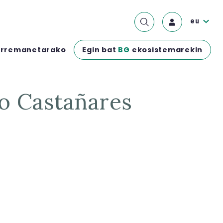
eu
Egin bat
BG
ekosistemarekin
rremanetarako
i