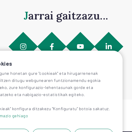
Jarrai gaitzazu...
kies
une honetan gure "cookieak" eta hirugarrenenak
iltzen ditugu webgunearen funtzionamendu egokia
zeko, zure konfigurazio-lehentasunak gorde eta
katzeko eta nabigazio-estatistikak egiteko.
kieak" konfigura ditzakezu "Konfiguratu" botoia sakatuz.
rmazio gehiago