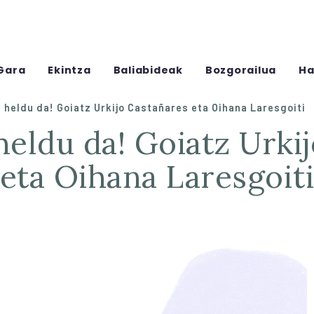
Gara
Ekintza
Baliabideak
Bozgorailua
Ha
 heldu da! Goiatz Urkijo Castañares eta Oihana Laresgoiti
eta Oihana Laresgoit