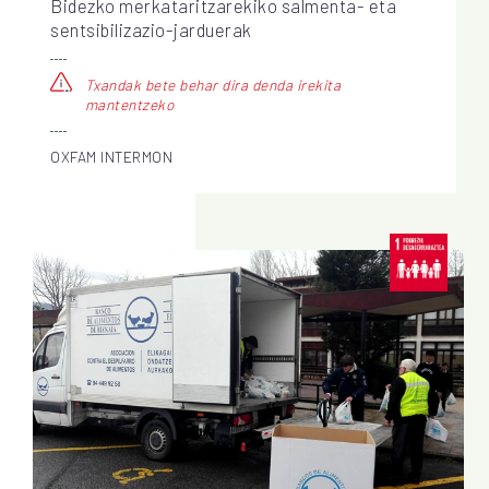
Bidezko merkataritzarekiko salmenta- eta
sentsibilizazio-jarduerak
Txandak bete behar dira denda irekita
mantentzeko
OXFAM INTERMON