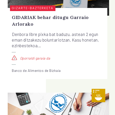
GIZARTE-BAZTERKETA
GIDARIAK behar ditugu Garraio
Arlorako
Denbora libre pixka bat baduzu, astean 2 egun
eman ditzakezu boluntariotzan. Kasu honetan,
ezinbestekoa...
Oporraldi garaia da
Banco de Alimentos de Bizkaia