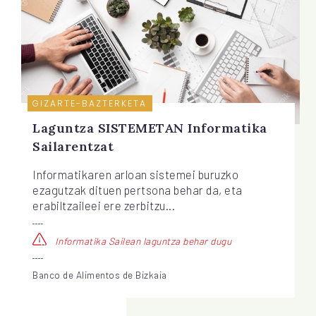
GIZARTE-BAZTERKETA
Laguntza SISTEMETAN Informatika
Sailarentzat
Informatikaren arloan sistemei buruzko
ezagutzak dituen pertsona behar da, eta
erabiltzaileei ere zerbitzu...
Informatika Sailean laguntza behar dugu
Banco de Alimentos de Bizkaia