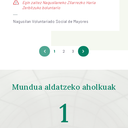
Egin zaitez Nagusilaneko Zilarrezko Haria
Zerbitzuko boluntario
Nagusilan Voluntariado Social de Mayores
1
2
3
Mundua aldatzeko aholkuak
1