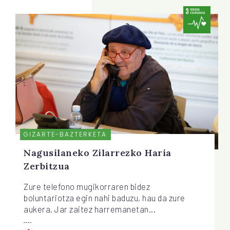
GIZARTE-BAZTERKETA
Nagusilaneko Zilarrezko Haria
Zerbitzua
Zure telefono mugikorraren bidez
boluntariotza egin nahi baduzu, hau da zure
aukera. Jar zaitez harremanetan...