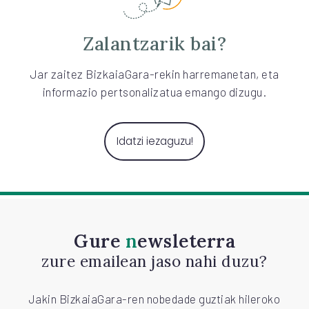
Zalantzarik bai?
Jar zaitez BizkaiaGara-rekin harremanetan, eta
informazio pertsonalizatua emango dizugu.
Idatzi iezaguzu!
Gure
newsleterra
zure emailean jaso nahi duzu?
Jakin BizkaiaGara-ren nobedade guztiak hileroko