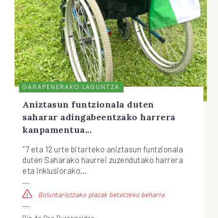
GARAPENERAKO LAGUNTZA
Aniztasun funtzionala duten
saharar adingabeentzako harrera
kanpamentua...
"7 eta 12 urte bitarteko aniztasun funtzionala
duten Saharako haurrei zuzendutako harrera
eta inklusiorako...
Boluntariotzako plazak betetzeko beharra
Rio de Oro Durangaldea