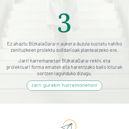
3
Ez ahaztu BizkaiaGara-n aukera duzula sustatu nahiko
zenituzkeen proiektu solidarioak planteatzeko ere.
Jarri harremanetan BizkaiaGara-rekin, eta
proiektuari forma ematen eta harentzako balio loturak
sortzen lagunduko dizugu.
Jarri gurekin harremanetan!