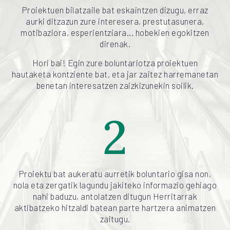
Proiektuen bilatzaile bat eskaintzen dizugu, erraz
aurki ditzazun zure interesera, prestutasunera,
motibaziora, esperientziara... hobekien egokitzen
direnak.
Hori bai! Egin zure boluntariotza proiektuen
hautaketa kontziente bat, eta jar zaitez harremanetan
benetan interesatzen zaizkizunekin soilik.
2
Proiektu bat aukeratu aurretik boluntario gisa non,
nola eta zergatik lagundu jakiteko informazio gehiago
nahi baduzu, antolatzen ditugun Herritarrak
aktibatzeko hitzaldi batean parte hartzera animatzen
zaitugu.