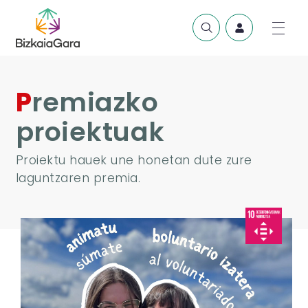
Premiazko
proiektuak
Proiektu hauek une honetan dute zure
laguntzaren premia.