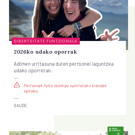
DIBERTSITATE FUNTZIONALA
2026ko udako oporrak
Adimen urritasuna duten pertsonei laguntzea
udako oporretan.
Pertsonak falta zaizkigu oporretako txandak
egiteko.
GAUDE