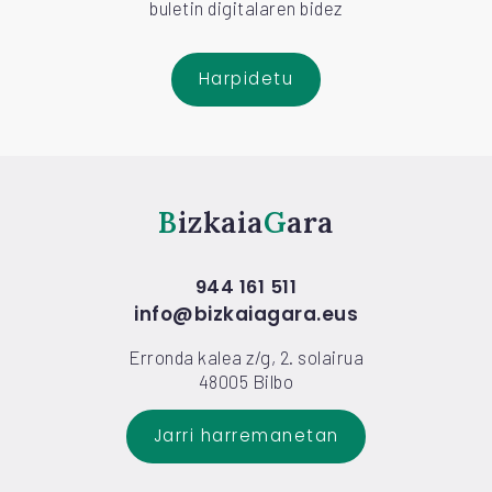
buletin digitalaren bidez
Harpidetu
Bizkaia
Gara
944 161 511
info@bizkaiagara.eus
Erronda kalea z/g, 2. solairua
48005 Bilbo
Jarri harremanetan