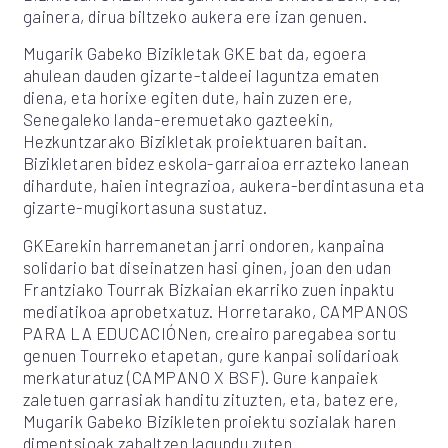
gainera, dirua biltzeko aukera ere izan genuen.
Mugarik Gabeko Bizikletak GKE bat da, egoera
ahulean dauden gizarte-taldeei laguntza ematen
diena, eta horixe egiten dute, hain zuzen ere,
Senegaleko landa-eremuetako gazteekin,
Hezkuntzarako Bizikletak proiektuaren baitan.
Bizikletaren bidez eskola-garraioa errazteko lanean
dihardute, haien integrazioa, aukera-berdintasuna eta
gizarte-mugikortasuna sustatuz.
GKEarekin harremanetan jarri ondoren, kanpaina
solidario bat diseinatzen hasi ginen, joan den udan
Frantziako Tourrak Bizkaian ekarriko zuen inpaktu
mediatikoa aprobetxatuz. Horretarako, CAMPANOS
PARA LA EDUCACIÓNen, creairo paregabea sortu
genuen Tourreko etapetan, gure kanpai solidarioak
merkaturatuz (CAMPANO X BSF). Gure kanpaiek
zaletuen garrasiak handitu zituzten, eta, batez ere,
Mugarik Gabeko Bizikleten proiektu sozialak haren
dimentsioak zabaltzen lagundu zuten.