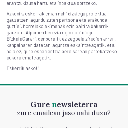
erantzukizuna hartu eta inpaktua sortzeko.
Azkenik, eskerrak eman nahi dizkiegu proiektua
gauzatzen lagundu zuten pertsona eta erakunde
guztiei, horrelako ekimenak ezin baitira bakarrik
gauzatu. Aipamen berezia egin nahi diogu
BizkaiaGarari, denborarik ez zegoela zirudien arren,
kanpainaren datetan laguntza eskaintzeagatik, eta,
nola ez, gure esperientzia bere sarean partekatzeko
aukera emateagatik.
Eskerrik asko!"
Gure
newsleterra
zure emailean jaso nahi duzu?