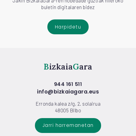
Jakin BizkaiaGara-ren nobedade guztiak hileroko
buletin digitalaren bidez
Harpidetu
Bizkaia
Gara
944 161 511
info@bizkaiagara.eus
Erronda kalea z/g, 2. solairua
48005 Bilbo
Jarri harremanetan