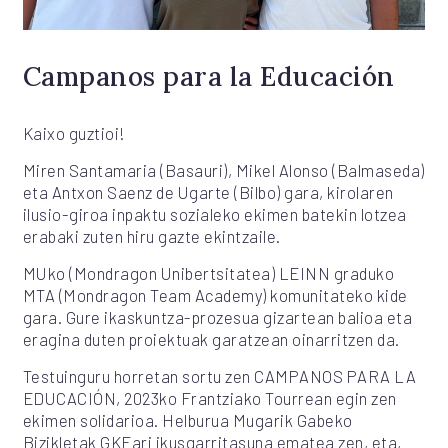
Campanos para la Educación
Kaixo guztioi!
Miren Santamaria (Basauri), Mikel Alonso (Balmaseda)
eta Antxon Saenz de Ugarte (Bilbo) gara, kirolaren
ilusio-giroa inpaktu sozialeko ekimen batekin lotzea
erabaki zuten hiru gazte ekintzaile.
MUko (Mondragon Unibertsitatea) LEINN graduko
MTA (Mondragon Team Academy) komunitateko kide
gara. Gure ikaskuntza-prozesua gizartean balioa eta
eragina duten proiektuak garatzean oinarritzen da.
Testuinguru horretan sortu zen CAMPANOS PARA LA
EDUCACIÓN, 2023ko Frantziako Tourrean egin zen
ekimen solidarioa. Helburua Mugarik Gabeko
Bizikletak GKEari ikusgarritasuna ematea zen, eta,