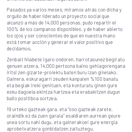
Pasados ya varios meses, miramos atrás con dicha y
orgullo de haber liderado un proyecto social que
alcanzó a más de 14.000 personas, pudo repartir el
100% de los campanos disponibles, y de haber abierto
los ojos y ser conscientes de que en nuestra mano
está tomar acción y generar el valor positivo que
decidamos.
Zenbait hilabete igaro ondoren, harrotasunez begiratu
genuen atzera, 14.000 pertsona baino gehiagorengana
iritsi zen gizarte-proiektu baten buru izan ginelako.
Gainera, eskuragarri zeuden kanpaien %100 banatu
eta begiak ireki genituen, eta konturatu ginen gure
esku dagoela ekintza hartzea eta erabakitzen dugun
balio positiboa sortzea.
19 urteko gazteak gara, eta “oso gazteak zarete,
oraindik ez da zuen garaia” esaldiaren aurrean geure
unea sortu nahi dugu, eta gainerakoei gure energia
aprobetxatzera gonbidatzen zaituztegu,