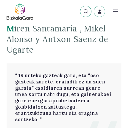
Miren Santamaría , Mikel
Alonso y Antxon Saenz de
Ugarte
19 urteko gazteak gara, eta “oso
gazteak zarete, oraindik ez da zuen
garaia” esaldiaren aurrean geure
unea sortu nahi dugu, eta gainerakoei
gure energia aprobetxatzera
gonbidatzen zaituztegu,
erantzukizuna hartu eta eragina
sortzeko.